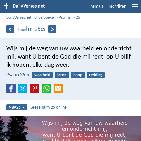
DailyVerses.net
Thema's
Inschrijven
DailyVerses.net
›
Bijbelboeken
›
Psalmen
›
25
Psalm 25:5
Wijs mij de weg van uw waarheid en onderricht
mij,
want U bent de God die mij redt,
op U blijf
ik hopen, elke dag weer.
Psalm 25:5
waarheid
leren
hoop
redding
Lees
Psalm 25
online
NBV21