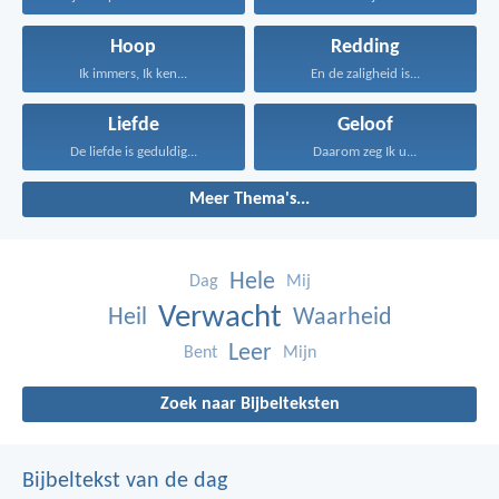
Hoop
Redding
Ik immers, Ik ken...
En de zaligheid is...
Liefde
Geloof
De liefde is geduldig...
Daarom zeg Ik u...
Meer Thema's...
Hele
Dag
Mij
Verwacht
Heil
Waarheid
Leer
Bent
Mijn
Zoek naar Bijbelteksten
Bijbeltekst van de dag