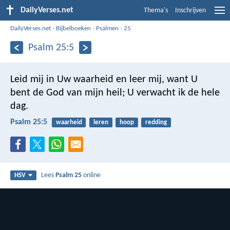
DailyVerses.net
Thema's
Inschrijven
DailyVerses.net
›
Bijbelboeken
›
Psalmen
›
25
Psalm 25:5
Leid mij in Uw waarheid en leer mij,
want U
bent de God van mijn heil;
U verwacht ik de hele
dag.
Psalm 25:5
waarheid
leren
hoop
redding
Lees
Psalm 25
online
HSV