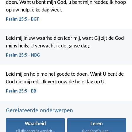
doen.
Want u bent mijn God,
u bent mijn redder.
Ik hoop
op uw hulp,
elke dag weer.
Psalm 25:5 - BGT
Leid mij in uw waarheid en leer mij,
want Gij zijt de God
mijns heils,
U verwacht ik de ganse dag.
Psalm 25:5 - NBG
Leid mij en help me het goede te doen.
Want U bent de
God die mij redt.
Ik vertrouw de hele dag op U.
Psalm 25:5 - BB
Gerelateerde onderwerpen
Waarheid
Leren
Hij die oprecht wandelt...
Ik onderwijs u en...