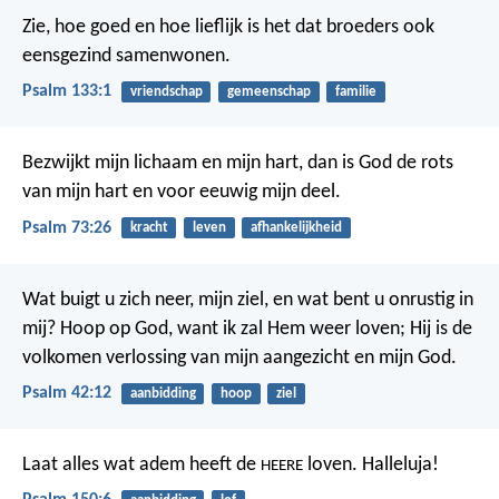
Zie, hoe goed en hoe lieflijk is het
dat broeders ook
eensgezind samenwonen.
Psalm 133:1
vriendschap
gemeenschap
familie
Bezwijkt mijn lichaam en mijn hart,
dan is God de rots
van mijn hart
en voor eeuwig mijn deel.
Psalm 73:26
kracht
leven
afhankelijkheid
Wat buigt u zich neer, mijn ziel,
en wat bent u onrustig in
mij?
Hoop op God, want ik zal Hem weer loven;
Hij is de
volkomen verlossing van mijn aangezicht en mijn God.
Psalm 42:12
aanbidding
hoop
ziel
Laat alles wat adem heeft de
loven.
Halleluja!
HEERE