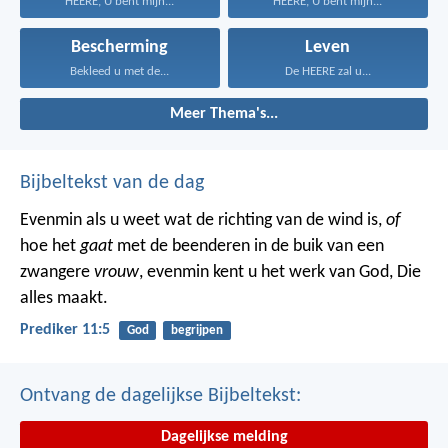
HEERE, U bent mijn...
HEERE, U bent mijn...
Bescherming
Leven
Bekleed u met de...
De HEERE zal u...
Meer Thema's...
Bijbeltekst van de dag
Evenmin als u weet wat de richting van de wind is,
of
hoe het
gaat
met de beenderen in de buik van een
zwangere
vrouw
, evenmin kent u het werk van God, Die
alles maakt.
Prediker 11:5
God
begrijpen
Ontvang de dagelijkse Bijbeltekst:
Dagelijkse melding