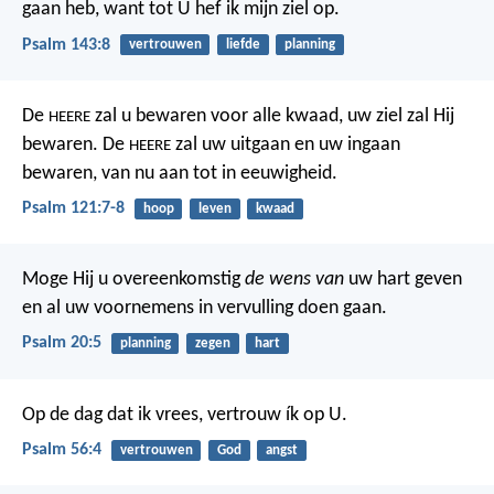
gaan heb,
want tot U hef ik mijn ziel op.
Psalm 143:8
vertrouwen
liefde
planning
De
zal u bewaren voor alle kwaad,
uw ziel zal Hij
HEERE
bewaren.
De
zal uw uitgaan en uw ingaan
HEERE
bewaren,
van nu aan tot in eeuwigheid.
Psalm 121:7-8
hoop
leven
kwaad
Moge Hij u overeenkomstig
de wens van
uw hart geven
en al uw voornemens in vervulling doen gaan.
Psalm 20:5
planning
zegen
hart
Op de dag dat ik vrees,
vertrouw ík op U.
Psalm 56:4
vertrouwen
God
angst