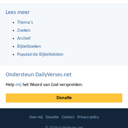
Lees meer
Thema's
Zoeken
Archief
Bijbelboeken
Populairste Bijbelteksten
Ondersteun DailyVerses.net
Help
mij
het Woord van God verspreiden:
Donatie
Over mij
Donatie
Contact
Privacy policy
© 2026 DailyVerses.net