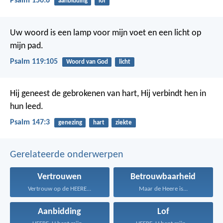
Psalm 150:6
aanbidding
lof
Uw woord is een lamp voor mijn voet
en een licht op
mijn pad.
Psalm 119:105
Woord van God
licht
Hij geneest de gebrokenen van hart,
Hij verbindt hen in
hun leed.
Psalm 147:3
genezing
hart
ziekte
Gerelateerde onderwerpen
Vertrouwen
Betrouwbaarheid
Vertrouw op de HEERE...
Maar de Heere is...
Aanbidding
Lof