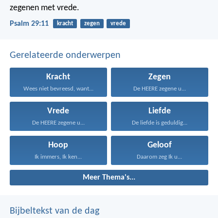
zegenen met vrede.
Psalm 29:11
kracht
zegen
vrede
Gerelateerde onderwerpen
Kracht
Zegen
Wees niet bevreesd, want...
De HEERE zegene u...
Vrede
Liefde
De HEERE zegene u...
De liefde is geduldig...
Hoop
Geloof
Ik immers, Ik ken...
Daarom zeg Ik u...
Meer Thema's...
Bijbeltekst van de dag