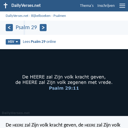
DailyVerses.net
Thema's
Inschrijven
DailyVerses.net
›
Bijbelboeken
›
Psalmen
Psalm 29
Lees
Psalm 29
online
HSV
De
zal Zijn volk kracht geven,
de
zal Zijn volk
HEERE
HEERE