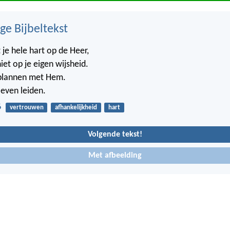
ge Bijbeltekst
je hele hart op de Heer,
iet op je eigen wijsheid.
 plannen met Hem.
 leven leiden.
6
vertrouwen
afhankelijkheid
hart
Volgende tekst!
Met afbeelding