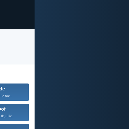
de
lie toe...
oof
k jullie...