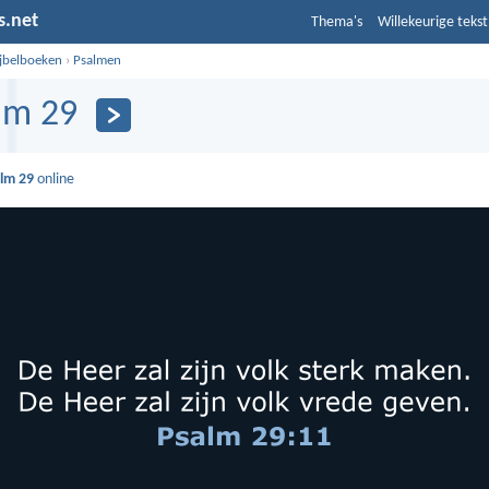
s.net
Thema's
Willekeurige tekst
ijbelboeken
›
Psalmen
lm 29
lm 29
online