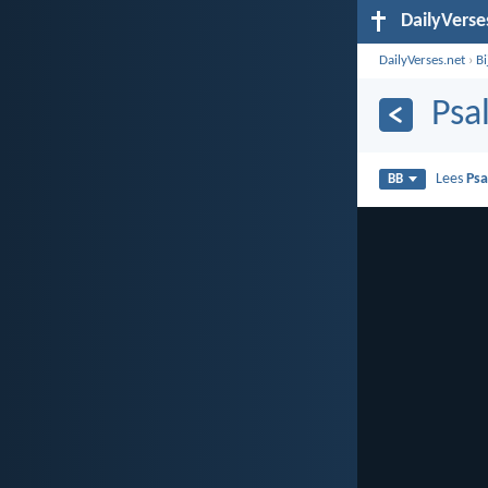
DailyVerse
DailyVerses.net
›
B
Psa
Lees
Psa
BB