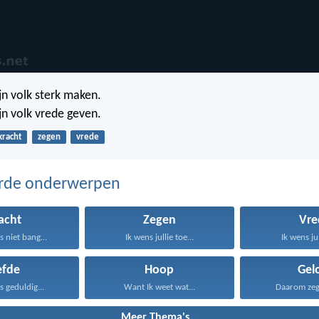
jn volk sterk maken.
jn volk vrede geven.
kracht
zegen
vrede
erde onderwerpen
acht
Zegen
Vre
s niet bang...
Ik wens jullie toe...
Ik wens jul
efde
Hoop
Gel
is geduldig...
Want Ik weet wat...
Daarom zeg I
Meer Thema's...