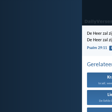
De Heer zal zi
De Heer zal zi
Psalm 29:11
Gerelate
Kr
Israël, wee
Li
De liefde 