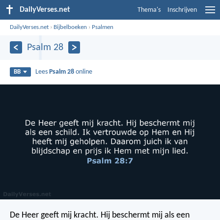
DailyVerses.net
Thema's
Inschrijven
DailyVerses.net
›
Bijbelboeken
›
Psalmen
Psalm 28
Lees
Psalm 28
online
BB
De Heer geeft mij kracht.
Hij beschermt mij als een