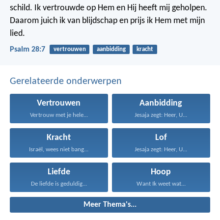
schild.
Ik vertrouwde op Hem en Hij heeft mij geholpen.
Daarom juich ik van blijdschap en prijs ik Hem met mijn
lied.
Psalm 28:7
vertrouwen
aanbidding
kracht
Gerelateerde onderwerpen
Vertrouwen
Aanbidding
Vertrouw met je hele...
Jesaja zegt: Heer, U...
Kracht
Lof
Israël, wees niet bang...
Jesaja zegt: Heer, U...
Liefde
Hoop
De liefde is geduldig...
Want Ik weet wat...
Meer Thema's...