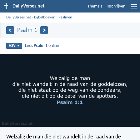
DailyVerses.net
Thema's
Inschrijven
DailyVerses.net
›
Bijbelboeken
›
Psalmen
Psalm 1
Lees
Psalm 1
online
HSV
Welzalig de man
die niet wandelt in de raad van de