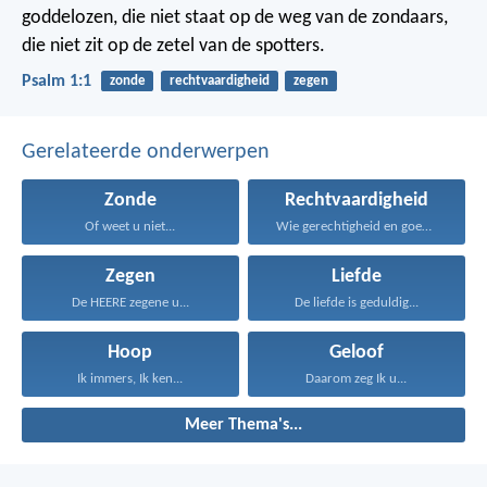
goddelozen,
die niet staat op de weg van de zondaars,
die niet zit op de zetel van de spotters.
Psalm 1:1
zonde
rechtvaardigheid
zegen
Gerelateerde onderwerpen
Zonde
Rechtvaardigheid
Of weet u niet...
Wie gerechtigheid en goedertierenheid...
Zegen
Liefde
De HEERE zegene u...
De liefde is geduldig...
Hoop
Geloof
Ik immers, Ik ken...
Daarom zeg Ik u...
Meer Thema's...