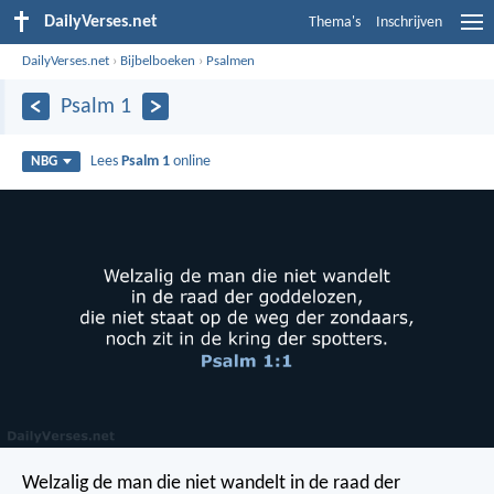
DailyVerses.net
Thema's
Inschrijven
DailyVerses.net
›
Bijbelboeken
›
Psalmen
Psalm 1
Lees
Psalm 1
online
NBG
Welzalig de man die niet wandelt
in de raad der