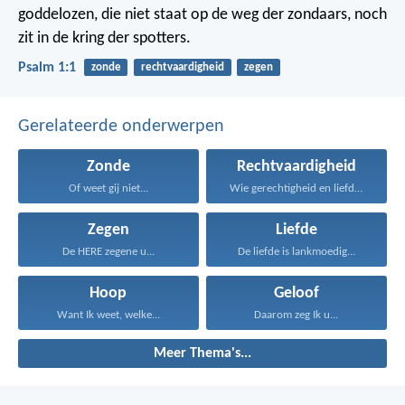
goddelozen,
die niet staat op de weg der zondaars,
noch
zit in de kring der spotters.
Psalm 1:1
zonde
rechtvaardigheid
zegen
Gerelateerde onderwerpen
Zonde
Rechtvaardigheid
Of weet gij niet...
Wie gerechtigheid en liefde...
Zegen
Liefde
De HERE zegene u...
De liefde is lankmoedig...
Hoop
Geloof
Want Ik weet, welke...
Daarom zeg Ik u...
Meer Thema's...