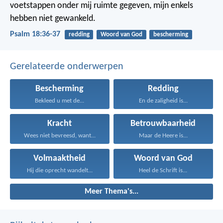
voetstappen onder mij ruimte gegeven,
mijn enkels
hebben niet gewankeld.
Psalm 18:36-37
redding
Woord van God
bescherming
Gerelateerde onderwerpen
Bescherming
Redding
Bekleed u met de...
En de zaligheid is...
Kracht
Betrouwbaarheid
Wees niet bevreesd, want...
Maar de Heere is...
Volmaaktheid
Woord van God
Hij die oprecht wandelt...
Heel de Schrift is...
Meer Thema's...