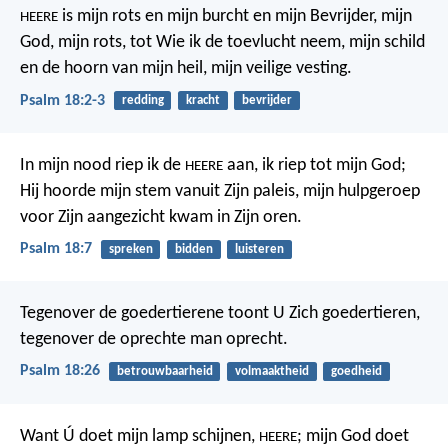
is mijn rots en mijn burcht en mijn Bevrijder,
mijn
HEERE
God, mijn rots, tot Wie ik de toevlucht neem,
mijn schild
en de hoorn van mijn heil, mijn veilige vesting.
Psalm 18:2-3
redding
kracht
bevrijder
In mijn nood riep ik de
aan,
ik riep tot mijn God;
HEERE
Hij hoorde mijn stem vanuit Zijn paleis,
mijn hulpgeroep
voor Zijn aangezicht kwam in Zijn oren.
Psalm 18:7
spreken
bidden
luisteren
Tegenover de goedertierene toont U Zich goedertieren,
tegenover de oprechte man oprecht.
Psalm 18:26
betrouwbaarheid
volmaaktheid
goedheid
Want Ú doet mijn lamp schijnen,
;
mijn God doet
HEERE