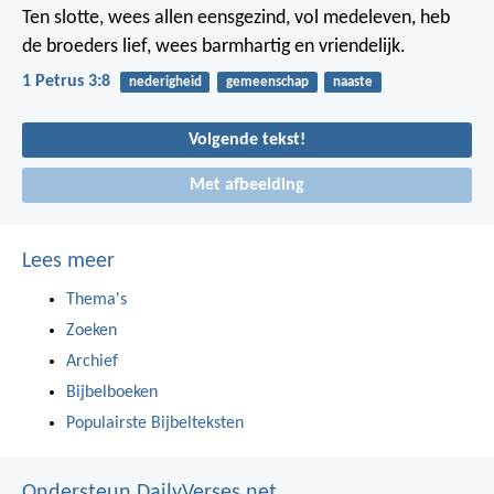
Ten slotte, wees allen eensgezind, vol medeleven, heb
de broeders lief, wees barmhartig en vriendelijk.
1 Petrus 3:8
nederigheid
gemeenschap
naaste
Volgende tekst!
Met afbeelding
Lees meer
Thema's
Zoeken
Archief
Bijbelboeken
Populairste Bijbelteksten
Ondersteun DailyVerses.net