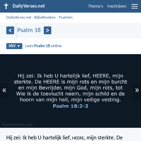
DailyVerses.net
Thema's
Inschrijven
DailyVerses.net
›
Bijbelboeken
›
Psalmen
Psalm 18
Lees
Psalm 18
online
HSV
«
»
Hij zei:
Ik heb U hartelijk lief,
, mijn sterkte.
De
HEERE