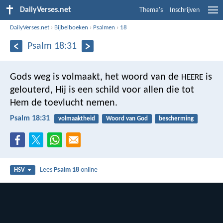
DailyVerses.net
Thema's
Inschrijven
DailyVerses.net
›
Bijbelboeken
›
Psalmen
›
18
Psalm 18:31
Gods weg is volmaakt,
het woord van de
is
HEERE
gelouterd,
Hij is een schild voor allen die tot
Hem de toevlucht nemen.
Psalm 18:31
volmaaktheid
Woord van God
bescherming
Lees
Psalm 18
online
HSV