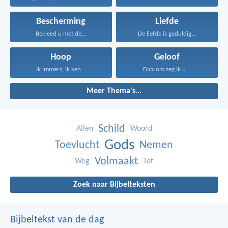
Bescherming
Liefde
Bekleed u met de...
De liefde is geduldig...
Hoop
Geloof
Ik immers, Ik ken...
Daarom zeg Ik u...
Meer Thema's...
Schild
Allen
Woord
Gods
Toevlucht
Nemen
Volmaakt
Weg
Tot
Zoek naar Bijbelteksten
Bijbeltekst van de dag