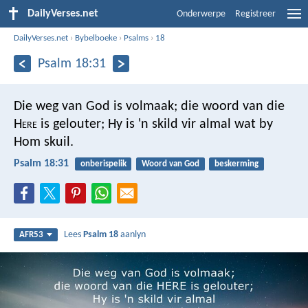
DailyVerses.net
Onderwerpe
Registreer
DailyVerses.net
›
Bybelboeke
›
Psalms
›
18
Psalm 18:31
Die weg van God is volmaak;
die woord van die
H
ere
is gelouter;
Hy is 'n skild vir almal
wat by
Hom skuil.
Psalm 18:31
onberispelik
Woord van God
beskerming
Lees
Psalm 18
aanlyn
AFR53