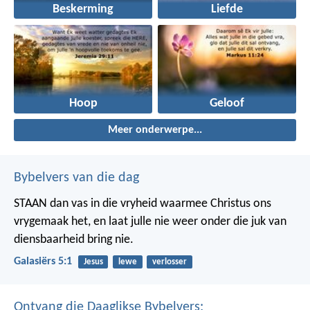
Beskerming
Liefde
Hoop
Geloof
Meer onderwerpe...
Bybelvers van die dag
STAAN dan vas in die vryheid waarmee Christus ons
vrygemaak het, en laat julle nie weer onder die juk van
diensbaarheid bring nie.
Galasiërs 5:1
Jesus
lewe
verlosser
Ontvang die Daaglikse Bybelvers: