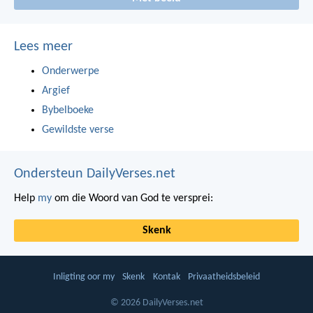
Lees meer
Onderwerpe
Argief
Bybelboeke
Gewildste verse
Ondersteun DailyVerses.net
Help
my
om die Woord van God te versprei:
Skenk
Inligting oor my
Skenk
Kontak
Privaatheidsbeleid
© 2026 DailyVerses.net