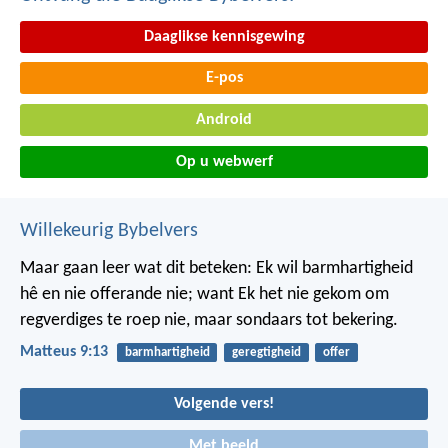
Daaglikse kennisgewing
E-pos
Android
Op u webwerf
Willekeurig Bybelvers
Maar gaan leer wat dit beteken: Ek wil barmhartigheid
hê en nie offerande nie; want Ek het nie gekom om
regverdiges te roep nie, maar sondaars tot bekering.
Matteus 9:13
barmhartigheid
geregtigheid
offer
Volgende vers!
Met beeld