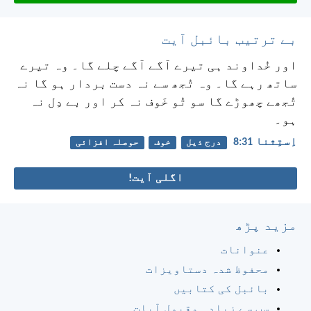
بے ترتیب بائبل آیت
اور خُداوند ہی تیرے آگے آگے چلے گا۔ وہ تیرے
ساتھ رہے گا۔ وہ تُجھ سے نہ دست بردار ہو گا نہ
تُجھے چھوڑے گا سو تُو خَوف نہ کر اور بے دِل نہ
ہو۔
اِستِثنا 31:‏8
درج ذیل
خوف
حوصلہ افزائی
اگلی آیت!
مزید پڑھ
عنوانات
محفوظ شدہ دستاویزات
بائبل کی کتابیں
سب سے زیادہ مقبول آیات