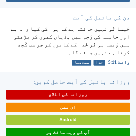
دن کی بائبل کی آیت
جَیسا تُو نہیں جانتا ہے کہ ہوا کی کیا راہ ہے
اور حامِلہ کی رَحِم میں ہڈِّیاں کیوں کر بڑھتی
ہیں وَیسا ہی تُو خُدا کے کاموں کو جو سب کُچھ
کرتا ہے نہیں جانے گا۔
واعِظ 11:‏5
خدا
سمجھنا
روزانہ بائبل کی آیت حاصل کریں:
روزانہ کی اطلاع
ای میل
Android
آپ کی ویب سائٹ پر