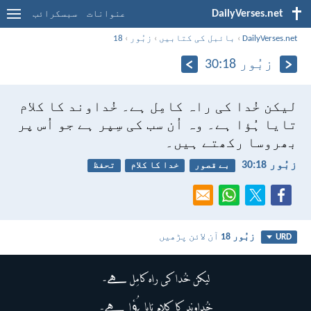
DailyVerses.net
عنوانات
سبسکرائب
DailyVerses.net
›
بائبل کی کتابیں
›
زبُور
›
18
زبُور 18:‏30
لیکن خُدا کی راہ کامِل ہے۔
خُداوند کا کلام
تایا ہُؤا ہے۔
وہ اُن سب کی سِپر ہے جو اُس پر
بھروسا
رکھتے ہیں۔
زبُور 18:‏30
بے قصور
خدا کا کلام
تحفظ
زبُور 18
آن لائن پڑھیں
URD