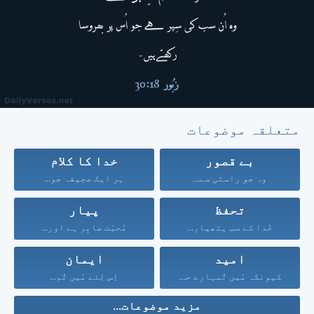
متعلقہ موضوعات
بے قصور
خدا کا کلام
وہ جو راستی سے...
ہر ایک صحِیفہ جو...
تحفظ
پیار
خُدا کے سب ہتھیار...
مُحبّت صابِر ہے اور...
امید
ایمان
کیونکہ مَیں تُمہارے حق...
اِس لِئے مَیں تُم...
مزید موضوعات...