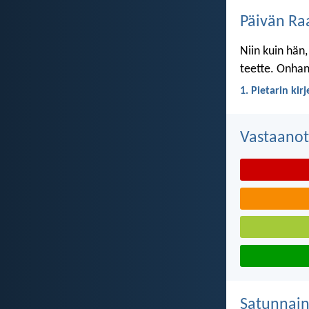
Päivän Ra
Niin kuin hän,
teette. Onhan 
1. Pietarin kir
Vastaanot
Satunnai