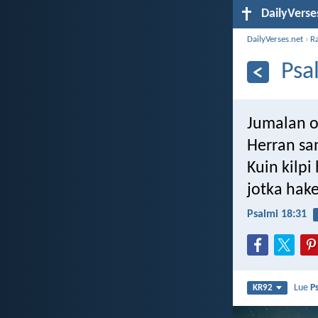
DailyVerse
DailyVerses.net
›
R
Psa
Jumalan oh
Herran san
Kuin kilpi
jotka hak
Psalmi 18:31
Lue
P
KR92