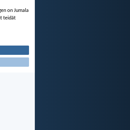
gen on Jumala
t teidät