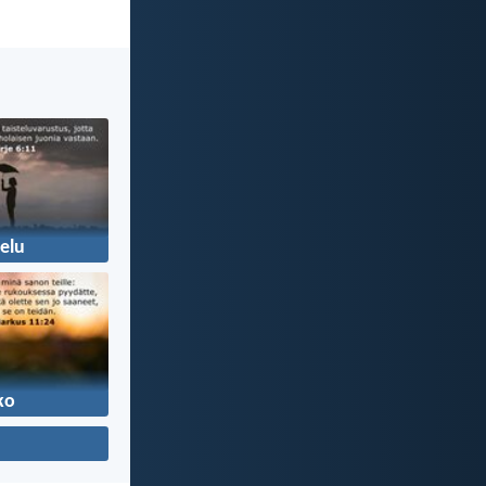
elu
ko