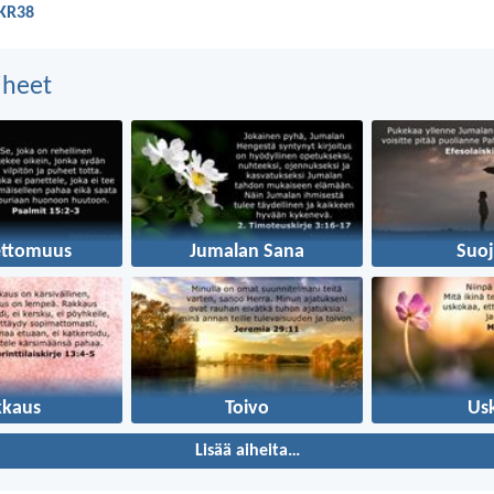
 KR38
aiheet
ettomuus
Jumalan Sana
Suoj
kkaus
Toivo
Us
Lisää aiheita…