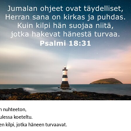
n nuhteeton,
ulessa koeteltu.
en kilpi, jotka häneen turvaavat.