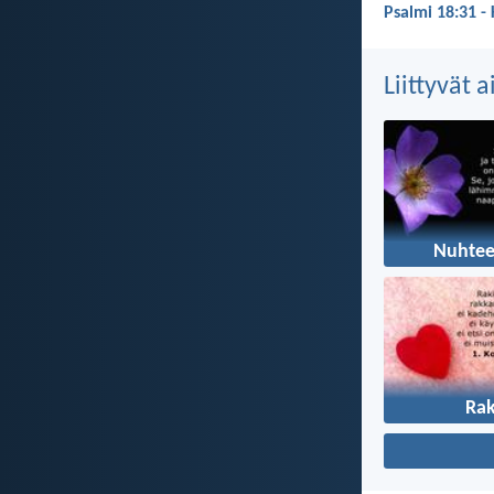
Psalmi 18:31 -
Liittyvät 
Nuhte
Ra