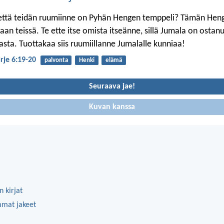
, että teidän ruumiinne on Pyhän Hengen temppeli? Tämän Hen
an teissä. Te ette itse omista itseänne, sillä Jumala on ostanu
asta. Tuottakaa siis ruumiillanne Jumalalle kunniaa!
irje 6:19-20
palvonta
Henki
elämä
Seuraava jae!
Kuvan kanssa
 kirjat
mmat jakeet