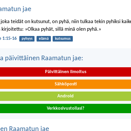
amatun jae
 joka teidät on kutsunut, on pyhä, niin tulkaa tekin pyhiksi kai
kirjoitettu: »Olkaa pyhät, sillä minä olen pyhä.»
je 1:15-16
pyhyys
elämä
kutsumus
a päivittäinen Raamatun jae:
Päivittäinen ilmoitus
Sähköposti
Android
Verkkosivustollasi?
nen Raamatun jae