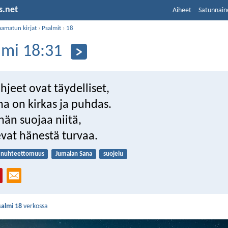
s.net
Aiheet
Satunnain
aamatun kirjat
›
Psalmit
›
18
lmi 18:31
jeet ovat täydelliset,
a on kirkas ja puhdas.
 hän suojaa niitä,
evat hänestä turvaa.
nuhteettomuus
Jumalan Sana
suojelu
salmi 18
verkossa