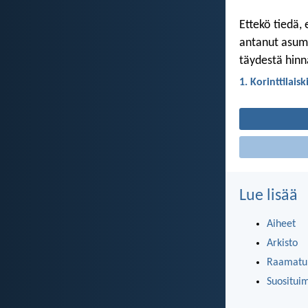
Ettekö tiedä
antanut asuma
täydestä hinn
1. Korinttilaisk
Lue lisää
Aiheet
Arkisto
Raamatun
Suositui