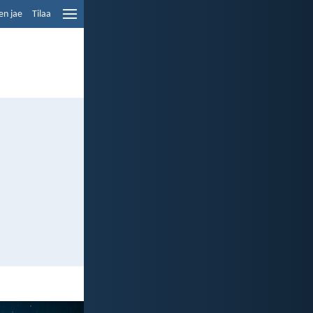
en jae
Tilaa