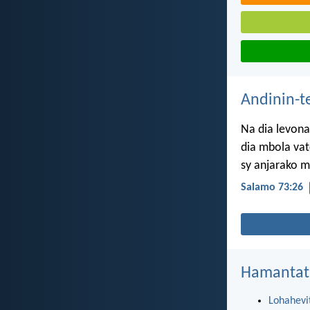
Andinin-t
Na dia levona
dia mbola va
sy anjarako m
Salamo 73:26
Hamantat
Lohahevi