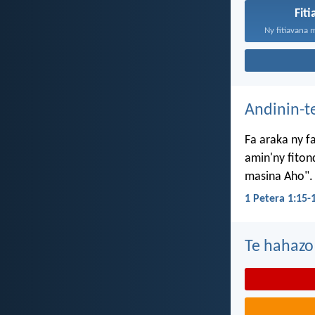
Fit
Ny fitiavana 
Andinin-t
Fa araka ny f
amin'ny fiton
masina Aho".
1 Petera 1:15-
Te hahazo