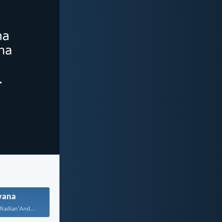
vana
Tafio avokoa ny fiadian'Andriamanitra...