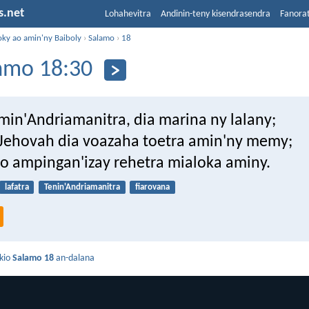
s.net
Lohahevitra
Andinin-teny kisendrasendra
Fanora
oky ao amin'ny Baiboly
›
Salamo
›
18
amo 18:30
min'Andriamanitra, dia marina ny lalany;
i Jehovah dia voazaha toetra amin'ny memy;
o ampingan'izay rehetra mialoka aminy.
lafatra
Tenin'Andriamanitra
fiarovana
kio
Salamo 18
an-dalana