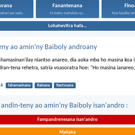
iavana
Fanantenana
Fino
mahari-po sady...
Fa Izaho mahalala ny...
Koa lazaiko am
Lohahevitra hafa...
eny ao amin'ny Baiboly androany
ahamasinan'ilay niantso anareo, dia aoka mba ho masina koa 
dran-tena rehetra, satria voasoratra hoe: "Ho masina ianareo,
16
fahamasinana
fiainana
fiantsoana
 andin-teny ao amin'ny Baiboly isan'andro :
Fampandrenesana isan'andro
Mailaka