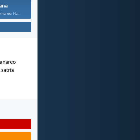
ana
inareo: Na...
ianareo
 satria