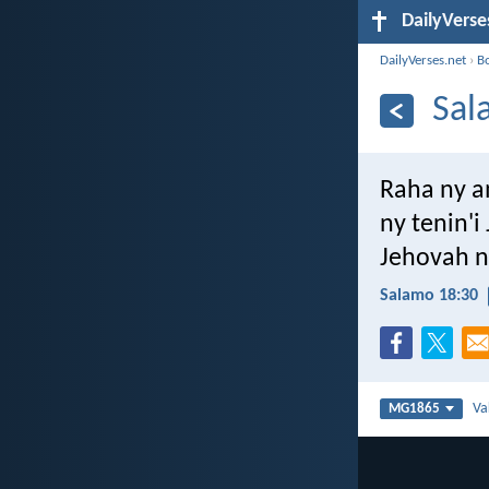
DailyVerse
DailyVerses.net
›
B
Sal
Raha ny a
ny tenin'
Jehovah n
Salamo 18:30
Va
MG1865