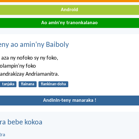
Android
Ao amin'ny tranonkalanao
eny ao amin'ny Baiboly
 aza ny nofoko sy ny foko,
tolampin'ny foko
andrakizay Andriamanitra.
tanjaka
fiainana
fiankinan-doha
Andinin-teny manaraka !
ra bebe kokoa
tra