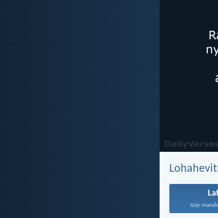
Lohahevit
La
Izay mande