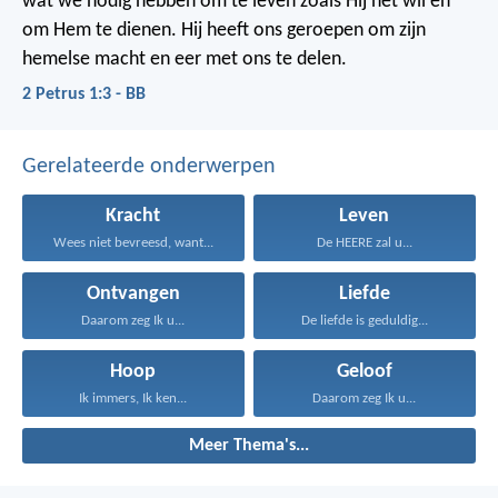
wat we nodig hebben om te leven zoals Hij het wil en
om Hem te dienen. Hij heeft ons geroepen om zijn
hemelse macht en eer met ons te delen.
2 Petrus 1:3 - BB
Gerelateerde onderwerpen
Kracht
Leven
Wees niet bevreesd, want...
De HEERE zal u...
Ontvangen
Liefde
Daarom zeg Ik u...
De liefde is geduldig...
Hoop
Geloof
Ik immers, Ik ken...
Daarom zeg Ik u...
Meer Thema's...