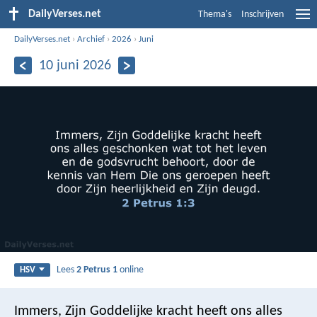
DailyVerses.net
Thema's
Inschrijven
DailyVerses.net
›
Archief
›
2026
›
Juni
10 juni 2026
Lees
2 Petrus 1
online
HSV
Immers, Zijn Goddelijke kracht heeft ons alles