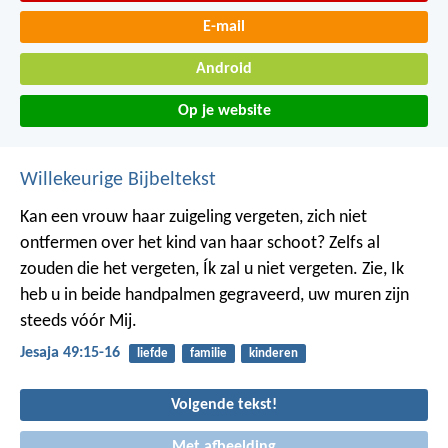
E-mail
Android
Op je website
Willekeurige Bijbeltekst
Kan een vrouw haar zuigeling vergeten,
zich niet
ontfermen over het kind van haar schoot?
Zelfs al
zouden die het vergeten,
Ík zal u niet vergeten.
Zie, Ik
heb u in beide handpalmen gegraveerd,
uw muren zijn
steeds vóór Mij.
Jesaja 49:15-16
liefde
familie
kinderen
Volgende tekst!
Met afbeelding