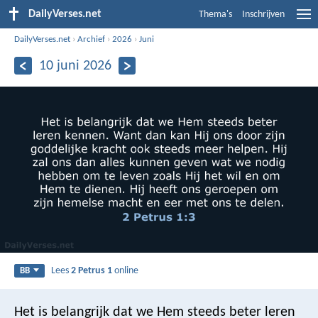
DailyVerses.net
Thema's
Inschrijven
DailyVerses.net
›
Archief
›
2026
›
Juni
10 juni 2026
Lees
2 Petrus 1
online
BB
Het is belangrijk dat we Hem steeds beter leren