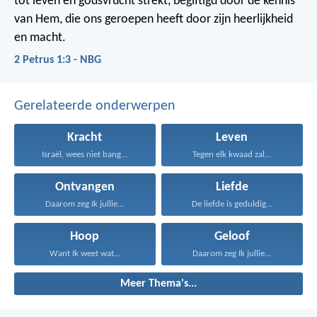
tot leven en godsvrucht strekt, begiftigd door de kennis
van Hem, die ons geroepen heeft door zijn heerlijkheid
en macht.
2 Petrus 1:3 - NBG
Gerelateerde onderwerpen
Kracht
Leven
Israël, wees niet bang...
Tegen elk kwaad zal...
Ontvangen
Liefde
Daarom zeg Ik jullie...
De liefde is geduldig...
Hoop
Geloof
Want Ik weet wat...
Daarom zeg Ik jullie...
Meer Thema's...