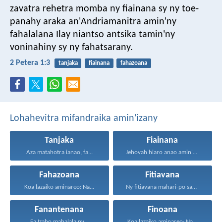
zavatra rehetra momba ny fiainana sy ny toe-
panahy araka an'Andriamanitra amin'ny
fahalalana Ilay niantso antsika tamin'ny
voninahiny sy ny fahatsarany.
2 Petera 1:3
tanjaka
fiainana
fahazoana
Lohahevitra mifandraika amin'izany
Tanjaka
Fiainana
Aza matahotra ianao, fa...
Jehovah hiaro anao amin'ny...
Fahazoana
Fitiavana
Koa lazaiko aminareo: Na...
Ny fitiavana mahari-po sady...
Fanantenana
Finoana
Fa Izaho mahalala ny...
Koa lazaiko aminareo: Na...