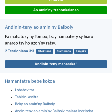
Ao amin'ny tranonkalanao
Andinin-teny ao amin'ny Baiboly
Fa mahatoky ny Tompo, Izay hampahery sy hiaro
anareo tsy ho azon'ny ratsy.
2 Tesaloniana 3:3
fitokisana
filaminana
tanjaka
Andinin-teny manaraka !
Hamantatra bebe kokoa
Lohahevitra
Tahirin-kevitra
Boky ao amin'ny Baiboly
Andin-teny ao amin'ny Baiboly malaza indrindra