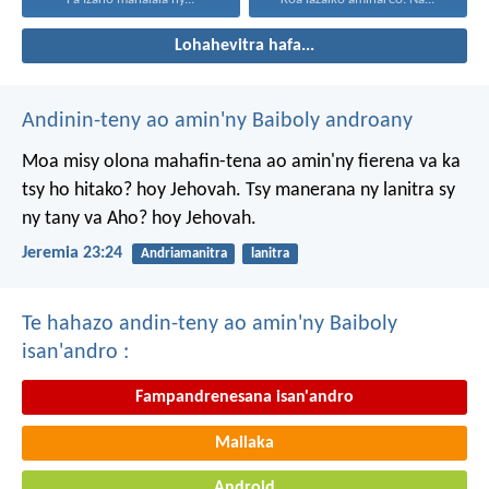
Lohahevitra hafa...
Andinin-teny ao amin'ny Baiboly androany
Moa misy olona mahafin-tena ao amin'ny fierena va ka
tsy ho hitako? hoy Jehovah. Tsy manerana ny lanitra sy
ny tany va Aho? hoy Jehovah.
Jeremia 23:24
Andriamanitra
lanitra
Te hahazo andin-teny ao amin'ny Baiboly
isan'andro :
Fampandrenesana isan'andro
Mailaka
Android