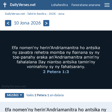
DailyVerses.net
Lohahevitra
Fanoratana anarana
DailyVerses.net
›
Tahirin-kevitra
›
2026
›
Jona
10 Jona 2026
Vakio
2 Petera 1
an-dalana
MG1865
Efa nomen'ny herin'Andriamanitra ho antsika ny