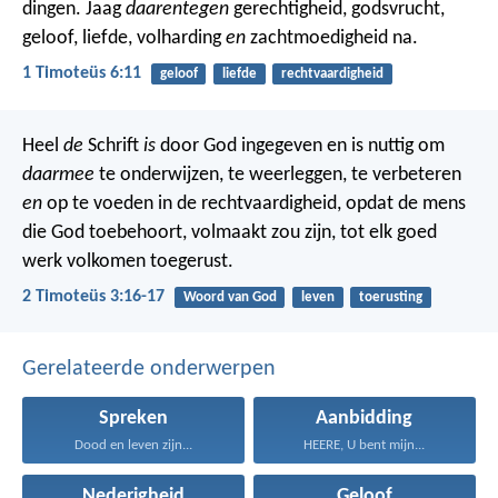
dingen. Jaag
daarentegen
gerechtigheid, godsvrucht,
geloof, liefde, volharding
en
zachtmoedigheid na.
1 Timoteüs 6:11
geloof
liefde
rechtvaardigheid
Heel
de
Schrift
is
door God ingegeven en is nuttig om
daarmee
te onderwijzen, te weerleggen, te verbeteren
en
op te voeden in de rechtvaardigheid, opdat de mens
die God toebehoort, volmaakt zou zijn, tot elk goed
werk volkomen toegerust.
2 Timoteüs 3:16-17
Woord van God
leven
toerusting
Gerelateerde onderwerpen
Spreken
Aanbidding
Dood en leven zijn...
HEERE, U bent mijn...
Nederigheid
Geloof