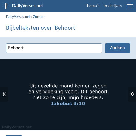
DailyVerses.net
Thema's
Inschrijven
DailyVerses.net
›
Zoeken
Bijbelteksten over 'Behoort'
«
»