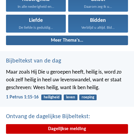
In alle nederigheid en...
Daarom zeg Ik u...
Liefde
Bidden
De liefde is geduldig...
Verblijd u altijd. Bid...
Meer Thema's...
Bijbeltekst van de dag
Maar zoals Hij Die u geroepen heeft, heilig is, word
zo
ook zelf heilig in heel
uw
levenswandel, want er staat
geschreven: Wees heilig, want Ik ben heilig.
1 Petrus 1:15-16
heiligheid
leven
roeping
Ontvang de dagelijkse Bijbeltekst:
Dagelijkse melding