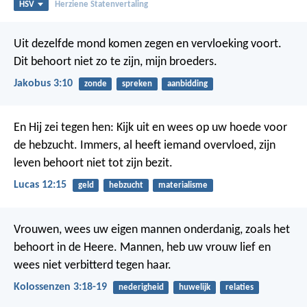
HSV
Herziene Statenvertaling
Uit dezelfde mond komen zegen en vervloeking voort.
Dit behoort niet zo te zijn, mijn broeders.
Jakobus 3:10
zonde
spreken
aanbidding
En Hij zei tegen hen: Kijk uit en wees op uw hoede voor
de hebzucht. Immers, al heeft iemand overvloed, zijn
leven behoort niet tot zijn bezit.
Lucas 12:15
geld
hebzucht
materialisme
Vrouwen, wees uw eigen mannen onderdanig, zoals het
behoort in de Heere.
Mannen, heb uw vrouw lief en
wees niet verbitterd tegen haar.
Kolossenzen 3:18-19
nederigheid
huwelijk
relaties