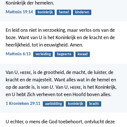
Koninkrijk der hemelen.
Matteüs 19:14
koninkrijk
hemel
kinderen
En leid ons niet in verzoeking, maar verlos ons van de
boze. Want van U is het Koninkrijk en de kracht en de
heerlijkheid, tot in eeuwigheid. Amen.
Matteüs 6:13
verleiding
begeerte
kwaad
Van U,
, is de grootheid, de macht, de luister, de
HEERE
kracht en de majesteit. Want alles wat in de hemel en
op de aarde is, is
van U
. Van U,
, is het Koninkrijk,
HEERE
en U hebt Zich verheven tot een Hoofd boven alles.
1 Kronieken 29:11
aanbidding
koninkrijk
kracht
U echter, o mens die God toebehoort, ontvlucht deze