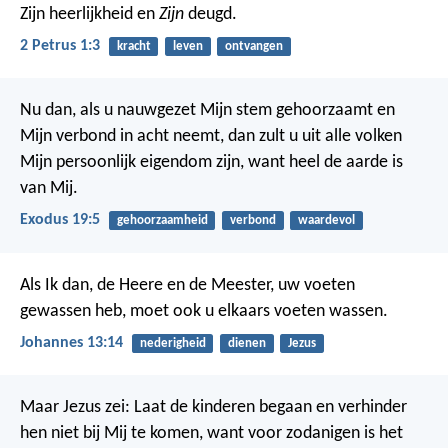
Zijn heerlijkheid en
Zijn
deugd.
2 Petrus 1:3
kracht
leven
ontvangen
Nu dan, als u nauwgezet Mijn stem gehoorzaamt en
Mijn verbond in acht neemt, dan zult u uit alle volken
Mijn persoonlijk eigendom zijn, want heel de aarde is
van Mij.
Exodus 19:5
gehoorzaamheid
verbond
waardevol
Als Ik dan, de Heere en de Meester, uw voeten
gewassen heb, moet ook u elkaars voeten wassen.
Johannes 13:14
nederigheid
dienen
Jezus
Maar Jezus zei: Laat de kinderen begaan en verhinder
hen niet bij Mij te komen, want voor zodanigen is het