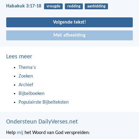
Habakuk 3:17-18
vreugde
redding
aanbidding
Volgende tekst!
Met afbeelding
Lees meer
Thema's
Zoeken
Archief
Bijbelboeken
Populairste Bijbelteksten
Ondersteun DailyVerses.net
Help
mij
het Woord van God verspreiden: