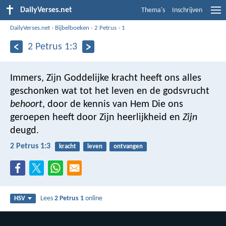
DailyVerses.net
Thema's
Inschrijven
DailyVerses.net
›
Bijbelboeken
›
2 Petrus
›
1
2 Petrus 1:3
Immers, Zijn Goddelijke kracht heeft ons alles
geschonken wat tot het leven en de godsvrucht
behoort
, door de kennis van Hem Die ons
geroepen heeft door Zijn heerlijkheid en
Zijn
deugd.
2 Petrus 1:3
kracht
leven
ontvangen
Lees
2 Petrus 1
online
HSV