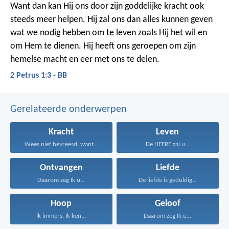
Want dan kan Hij ons door zijn goddelijke kracht ook
steeds meer helpen. Hij zal ons dan alles kunnen geven
wat we nodig hebben om te leven zoals Hij het wil en
om Hem te dienen. Hij heeft ons geroepen om zijn
hemelse macht en eer met ons te delen.
2 Petrus 1:3 - BB
Gerelateerde onderwerpen
Kracht
Leven
Wees niet bevreesd, want...
De HEERE zal u...
Ontvangen
Liefde
Daarom zeg Ik u...
De liefde is geduldig...
Hoop
Geloof
Ik immers, Ik ken...
Daarom zeg Ik u...