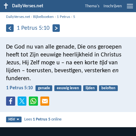
DailyVerses.net
Thema's
Inschrijven
DailyVerses.net
›
Bijbelboeken
›
1 Petrus
›
5
1 Petrus 5:10
De God nu van alle genade, Die ons geroepen
heeft tot Zijn eeuwige heerlijkheid in Christus
Jezus, Hij Zelf moge u – na een korte
tijd
van
lijden – toerusten, bevestigen, versterken
en
funderen.
1 Petrus 5:10
genade
eeuwig leven
lijden
beloften
Lees
1 Petrus 5
online
HSV