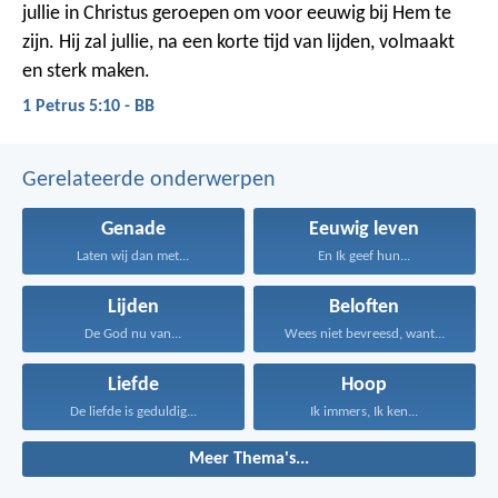
jullie in Christus geroepen om voor eeuwig bij Hem te
zijn. Hij zal jullie, na een korte tijd van lijden, volmaakt
en sterk maken.
1 Petrus 5:10 - BB
Gerelateerde onderwerpen
Genade
Eeuwig leven
Laten wij dan met...
En Ik geef hun...
Lijden
Beloften
De God nu van...
Wees niet bevreesd, want...
Liefde
Hoop
De liefde is geduldig...
Ik immers, Ik ken...
Meer Thema's...