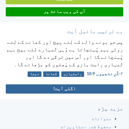
آپ کی ویب سائٹ پر
بے ترتیب بائبل آیت
پس جو بونے والے کے لِئے بِیج اور کھانے کے لِئے
روٹی بہم پُہنچاتا ہے وُہی تُمہارے لِئے بیج بہم
پُہنچائے گا اور اُس میں ترقّی دے گا اور
تُمہاری راست بازی کے پَھلوں کو بڑھائے گا۔
۲-کُرِنتھِیوں 9:‏10
راستبازی
کھانا
دینا
اگلی آیت!
مزید پڑھ
عنوانات
محفوظ شدہ دستاویزات