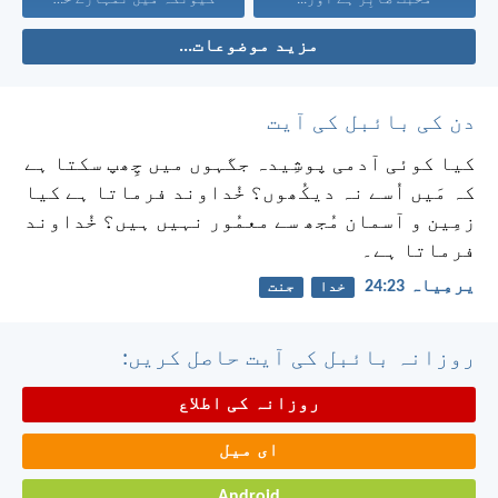
مزید موضوعات...
دن کی بائبل کی آیت
کیا کوئی آدمی پوشِیدہ جگہوں میں چِھپ سکتا ہے
کہ مَیں اُسے نہ دیکُھوں؟ خُداوند فرماتا ہے کیا
زمِین و آسمان مُجھ سے معمُور نہیں ہیں؟ خُداوند
فرماتا ہے۔
یرمِیاہ 23:‏24
خدا
جنت
روزانہ بائبل کی آیت حاصل کریں:
روزانہ کی اطلاع
ای میل
Android