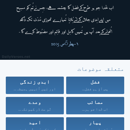
متعلقہ موضوعات
فضل
ابدی زندگی
پس آؤ ہم فضل...
اور مَیں اُنہیں ہمیشہ...
مصائب
وعدے
اب خُدا جو ہر...
تُو مت ڈر کیونکہ...
پیار
امید
مُحبّت صابِر ہے اور...
کیونکہ مَیں تُمہارے حق...