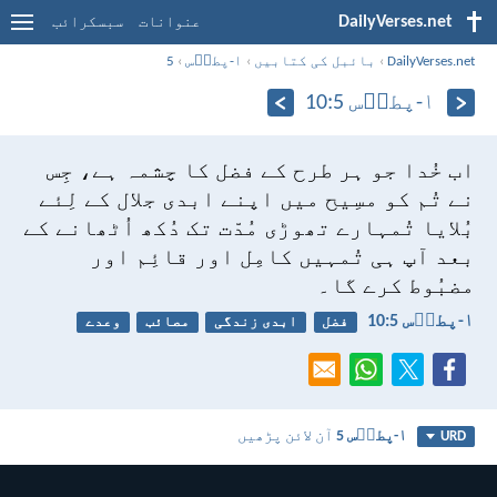
DailyVerses.net
عنوانات
سبسکرائب
DailyVerses.net
›
بائبل کی کتابیں
›
۱-پطرؔس
›
5
۱-پطرؔس 5:‏10
اب خُدا جو ہر طرح کے فضل کا چشمہ ہے، جِس
نے تُم کو مسِیح میں اپنے ابدی جلال کے لِئے
بُلایا تُمہارے تھوڑی مُدّت تک دُکھ اُٹھانے کے
بعد آپ ہی تُمہیں کامِل اور قائِم اور
مضبُوط کرے گا۔
۱-پطرؔس 5:‏10
فضل
ابدی زندگی
مصائب
وعدے
۱-پطرؔس 5
آن لائن پڑھیں
URD