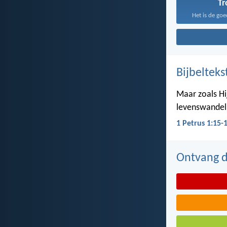
T
Het is de goe
Bijbelteks
Maar zoals Hij
levenswandel,
1 Petrus 1:15-
Ontvang de