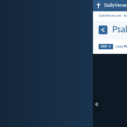
DailyVerse
DailyVerses.net
›
B
Psa
Lees
P
HSV
«