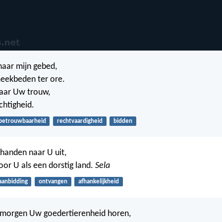
 naar mijn gebed,
eekbeden ter ore.
naar Uw trouw,
htigheid.
betrouwbaarheid
rechtvaardigheid
bidden
 handen naar U uit,
 voor U als een dorstig land.
Sela
aanbidding
ontvangen
afhankelijkheid
e morgen Uw goedertierenheid horen,