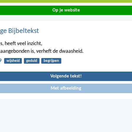
Op je website
ge Bijbeltekst
s, heeft veel inzicht,
aangebonden is, verheft de dwaasheid.
9
wijsheid
geduld
begrijpen
Volgende tekst!
Met afbeelding