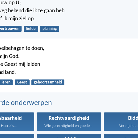
ouw op U;
eg bekend die ik te gaan heb,
 ik mijn ziel op.
vertrouwen
liefde
planning
welbehagen te doen,
mijn God.
 Geest mij leiden
nd land.
leren
Geest
gehoorzaamheid
erde onderwerpen
wbaarheid
Rechtvaardigheid
Bid
Heere is...
Wie gerechtigheid en goedertierenheid...
Verblijd u al