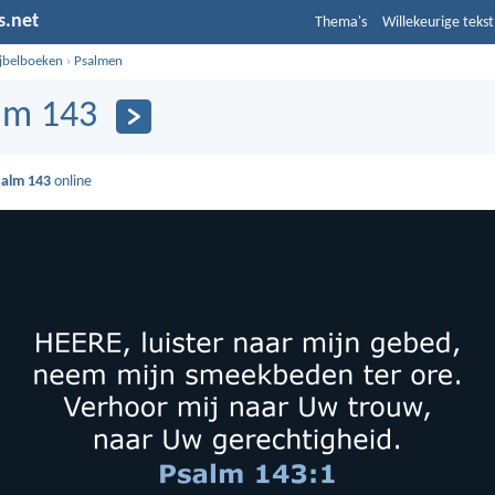
s.net
Thema's
Willekeurige tekst
ijbelboeken
›
Psalmen
lm 143
salm 143
online