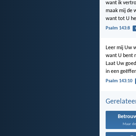
want ik vertr
maak mij de w
want tot U hef
Psalm 143:8
Leer mij Uw 
want U bent 
Laat Uw goede
in een geëffe
Psalm 143:10
Gerelate
Betrou
Maar de 