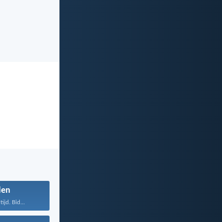
den
tijd. Bid...