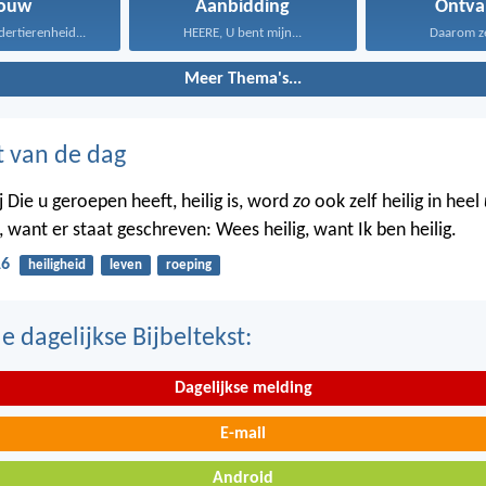
rouw
Aanbidding
Ontva
dertierenheid...
HEERE, U bent mijn...
Daarom zeg
Meer Thema's...
t van de dag
 Die u geroepen heeft, heilig is, word
zo
ook zelf heilig in heel
 want er staat geschreven: Wees heilig, want Ik ben heilig.
16
heiligheid
leven
roeping
 dagelijkse Bijbeltekst:
Dagelijkse melding
E-mail
Android