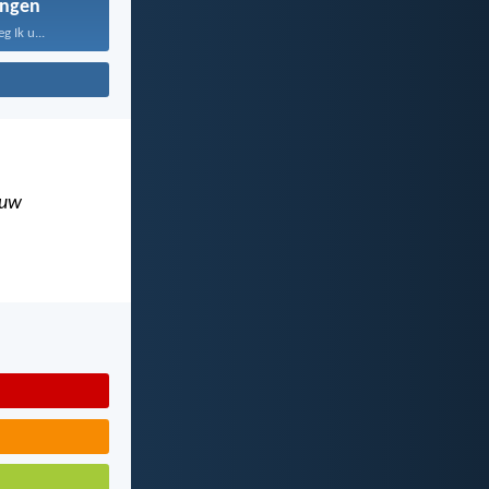
ngen
 Ik u...
uw