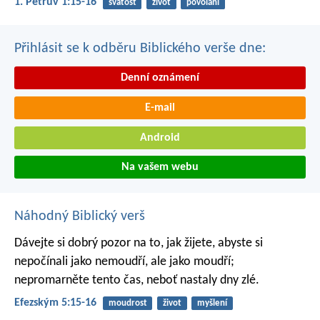
1. Petrův 1:15-16
svatost
život
povolání
Přihlásit se k odběru Biblického verše dne:
Denní oznámení
E-mail
Android
Na vašem webu
Náhodný Biblický verš
Dávejte si dobrý pozor na to, jak žijete, abyste si
nepočínali jako nemoudří, ale jako moudří;
nepromarněte tento čas, neboť nastaly dny zlé.
Efezským 5:15-16
moudrost
život
myšlení