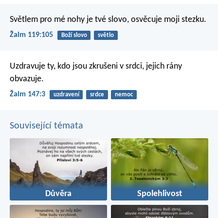
Světlem pro mé nohy je tvé slovo,
osvěcuje moji stezku.
Žalm 119:105
Boží slovo
světlo
Uzdravuje ty, kdo jsou zkrušeni v srdci,
jejich rány
obvazuje.
Žalm 147:3
uzdravení
srdce
nemoc
Související témata
Důvěra
Spolehlivost