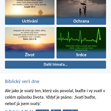
Uctívání
Ochrana
Život
Srdce
Další témata…
Biblický verš dne
Ale jako je svatý ten, který vás povolal, buďte i vy svatí v
celém způsobu života. Vždyť je psáno: ‚Svatí buďte,
neboť já jsem svatý.‘