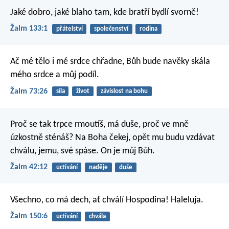
Jaké dobro, jaké blaho
tam, kde bratří bydlí svorně!
Žalm 133:1
přátelství
společenství
rodina
Ač mé tělo i mé srdce chřadne,
Bůh bude navěky skála
mého srdce a můj podíl.
Žalm 73:26
síla
život
závislost na bohu
Proč se tak trpce rmoutíš, má duše,
proč ve mně
úzkostně sténáš?
Na Boha čekej, opět mu budu vzdávat
chválu,
jemu, své spáse. On je můj Bůh.
Žalm 42:12
uctívání
naděje
duše
Všechno, co má dech, ať chválí Hospodina!
Haleluja.
Žalm 150:6
uctívání
chvála