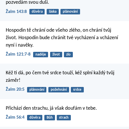
pozvedám svou duši.
Žalm 143:8
důvěra
láska
plánování
Hospodin tě chrání ode všeho zlého,
on chrání tvůj
život.
Hospodin bude chránit tvé vycházení a vcházení
nyní i navěky.
Žalm 121:7-8
naděje
život
zlo
Kéž ti dá, po čem tvé srdce touží,
kéž splní každý tvůj
záměr!
Žalm 20:5
plánování
požehnání
srdce
Přichází den strachu, já však doufám v tebe.
Žalm 56:4
důvěra
Bůh
strach