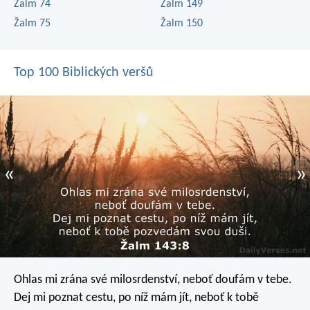
Žalm 74
Žalm 149
Žalm 75
Žalm 150
Top 100 Biblických veršů
«
»
Ohlas mi zrána své milosrdenství,
neboť doufám v tebe.
Dej mi poznat cestu, po níž mám jít,
neboť k tobě