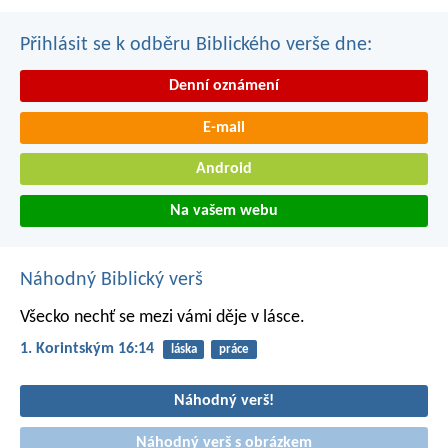
Přihlásit se k odběru Biblického verše dne:
Denní oznámení
E-mail
Android
Na vašem webu
Náhodný Biblický verš
Všecko nechť se mezi vámi děje v lásce.
1. Korintským 16:14
láska
práce
Náhodný verš!
Náhodný verš s obrázkem