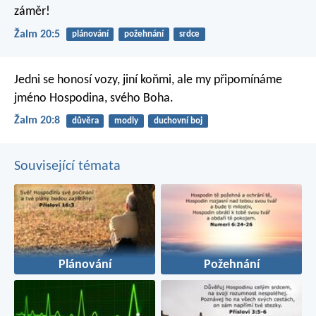
záměr!
Žalm 20:5
plánování
požehnání
srdce
Jedni se honosí vozy, jiní koňmi,
ale my připomínáme
jméno Hospodina, svého Boha.
Žalm 20:8
důvěra
modly
duchovní boj
Související témata
Plánování
Požehnání