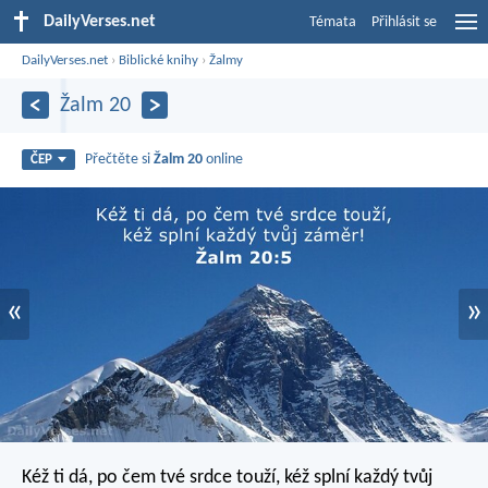
DailyVerses.net
Témata
Přihlásit se
DailyVerses.net
›
Biblické knihy
›
Žalmy
Žalm 20
Přečtěte si
Žalm 20
online
ČEP
«
»
Kéž ti dá, po čem tvé srdce touží,
kéž splní každý tvůj