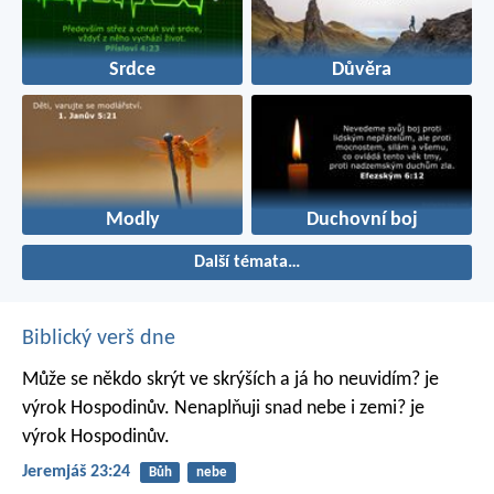
Srdce
Důvěra
Modly
Duchovní boj
Další témata…
Biblický verš dne
Může se někdo skrýt ve skrýších
a já ho neuvidím? je
výrok Hospodinův.
Nenaplňuji snad nebe i zemi? je
výrok Hospodinův.
Jeremjáš 23:24
Bůh
nebe