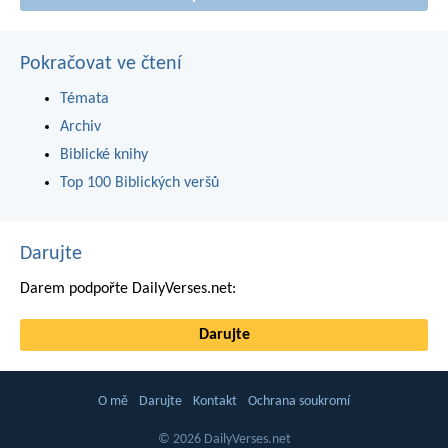
Pokračovat ve čtení
Témata
Archiv
Biblické knihy
Top 100 Biblických veršů
Darujte
Darem podpořte DailyVerses.net:
Darujte
O mě
Darujte
Kontakt
Ochrana soukromí
© 2026 DailyVerses.net