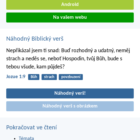
Android
Na vašem webu
Náhodný Biblický verš
Nepřikázal jsem ti snad: Buď rozhodný a udatný, neměj
strach a neděs se, neboť Hospodin, tvůj Bůh, bude s
tebou všude, kam půjdeš?
Jozue 1:9
Bůh
strach
povzbuzení
Náhodný verš!
Náhodný verš s obrázkem
Pokračovat ve čtení
Témata