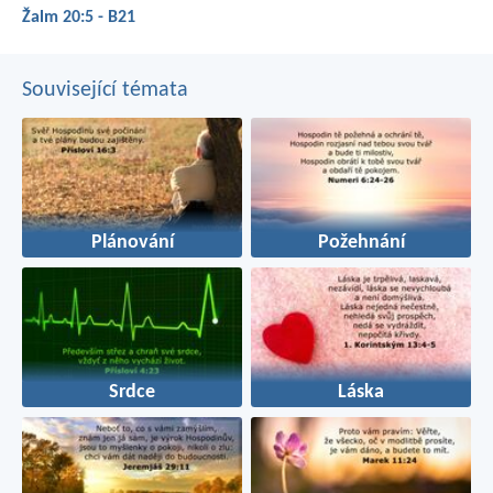
Žalm 20:5 - B21
Související témata
Plánování
Požehnání
Srdce
Láska