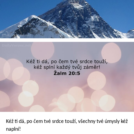
Kéž ti dá, po čem tvé srdce touží,
všechny tvé úmysly kéž
naplní!