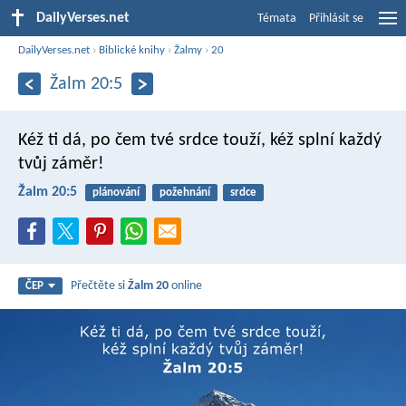
DailyVerses.net
Témata
Přihlásit se
DailyVerses.net
›
Biblické knihy
›
Žalmy
›
20
Žalm 20:5
Kéž ti dá, po čem tvé srdce touží,
kéž splní každý
tvůj záměr!
Žalm 20:5
plánování
požehnání
srdce
Přečtěte si
Žalm 20
online
ČEP