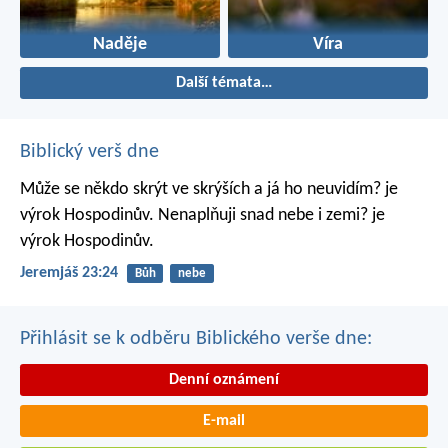
Naděje
Víra
Další témata…
Biblický verš dne
Může se někdo skrýt ve skrýších
a já ho neuvidím? je
výrok Hospodinův.
Nenaplňuji snad nebe i zemi? je
výrok Hospodinův.
Jeremjáš 23:24
Bůh
nebe
Přihlásit se k odběru Biblického verše dne:
Denní oznámení
E-mail