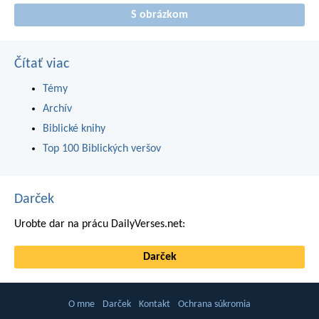
S obrázkom
Čítať viac
Témy
Archív
Biblické knihy
Top 100 Biblických veršov
Darček
Urobte dar na prácu DailyVerses.net:
Darček
O mne
Darček
Kontakt
Ochrana súkromia