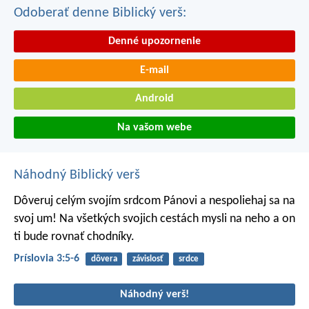
Odoberať denne Biblický verš:
Denné upozornenie
E-mail
Android
Na vašom webe
Náhodný Biblický verš
Dôveruj celým svojím srdcom Pánovi
a nespoliehaj sa na
svoj um!
Na všetkých svojich cestách mysli na neho a on
ti bude rovnať chodníky.
Príslovia 3:5-6
dôvera
závislosť
srdce
Náhodný verš!