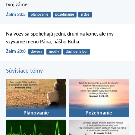
tvoj zámer.
Žalm 20:5
plánovanie
požehnanie
srdce
Na vozy sa spoliehajú jedni, druhí na kone,
ale my
vzývame meno Pána, nášho Boha.
Žalm 20:8
dôvera
modly
duchovný boj
Súvisiace témy
Plánovanie
Požehnanie