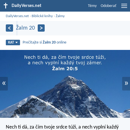
DailyVerses.net
Témy
Odoberať
DailyVerses.net
›
Biblické knihy
›
Žalmy
Žalm 20
Prečítajte si
Žalm 20
online
KAT
«
»
Nech ti dá, za čím tvoje srdce túži,
a nech vyplní každý