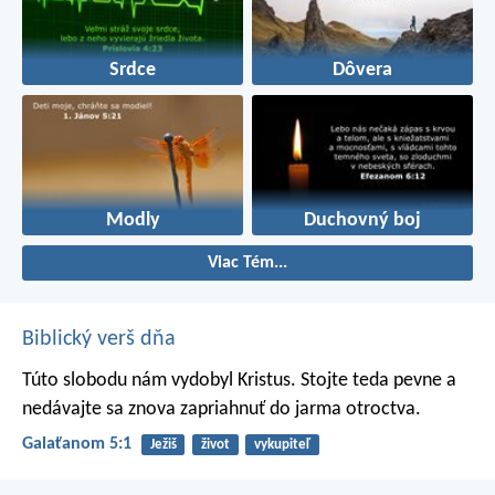
Srdce
Dôvera
Modly
Duchovný boj
Viac Tém...
Biblický verš dňa
Túto slobodu nám vydobyl Kristus. Stojte teda pevne a
nedávajte sa znova zapriahnuť do jarma otroctva.
Galaťanom 5:1
Ježiš
život
vykupiteľ