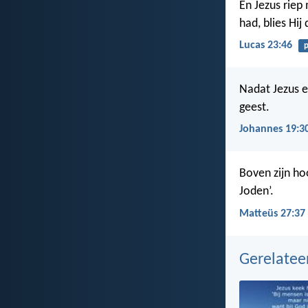
En Jezus riep 
had, blies Hij
Lucas 23:46
p
Nadat Jezus er
geest.
Johannes 19:3
Boven zijn hoo
Joden’.
Matteüs 27:37
Gerelate