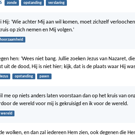
6
zonde
opstanding
verslaving
ei Hij: ‘Wie achter Mij aan wil komen, moet zichzelf verlooche
 kruis op zich nemen en Mij volgen.’
hoorzaamheid
egen hen: ‘Wees niet bang. Jullie zoeken Jezus van Nazaret, die 
t uit de dood, Hij is niet hier; kijk, dat is de plaats waar Hij wa
Jezus
opstanding
pasen
wil me op niets anders laten voorstaan dan op het kruis van on
rdoor de wereld voor mij is gekruisigd en ik voor de wereld.
wereld
de wolken, en dan zal iedereen Hem zien, ook degenen die H