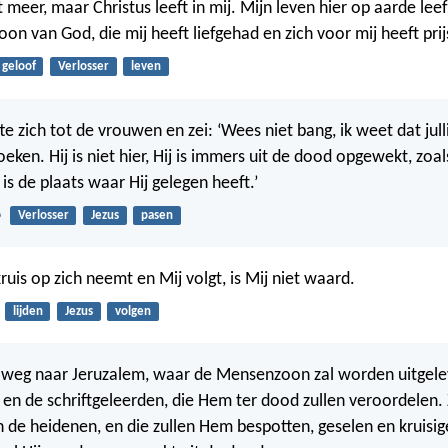
et meer, maar Christus leeft in mij. Mijn leven hier op aarde leef
oon van God, die mij heeft liefgehad en zich voor mij heeft pri
geloof
Verlosser
leven
te zich tot de vrouwen en zei: ‘Wees niet bang, ik weet dat jull
oeken. Hij is niet hier, Hij is immers uit de dood opgewekt, zoal
t is de plaats waar Hij gelegen heeft.’
6
Verlosser
Jezus
pasen
kruis op zich neemt en Mij volgt, is Mij niet waard.
lijden
Jezus
volgen
p weg naar Jeruzalem, waar de Mensenzoon zal worden uitgele
 en de schriftgeleerden, die Hem ter dood zullen veroordelen.
n de heidenen, en die zullen Hem bespotten, geselen en kruisi