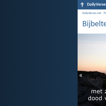
DailyVerse
DailyVerses.net
›
T
Bijbelt
«