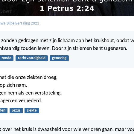
we Bijbelvertaling 2021
e zonden gedragen met zijn lichaam aan het kruishout, opdat w
htvaardig zouden leven. Door zijn striemen bent u genezen.
zonde
rechtvaardigheid
genezing
het die onze ziekten droeg,
 op zich nam.
gen hem als een verstoteling,
lagen en vernederd.
jden
Jezus
ziekte
over het kruis is dwaasheid voor wie verloren gaan, maar vo