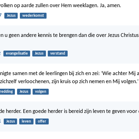
volken op aarde zullen over Hem weeklagen. Ja, amen.
7
Jezus
wederkomst
en u geen andere kennis te brengen dan die over Jezus Christus
2
evangelisatie
Jezus
verstand
nigte samen met de leerlingen bij zich en zei: ‘Wie achter Mij 
ichzelf verloochenen, zijn kruis op zich nemen en Mij volgen.’
redding
Jezus
volgen
de herder. Een goede herder is bereid zijn leven te geven voor
1
Jezus
leven
offer