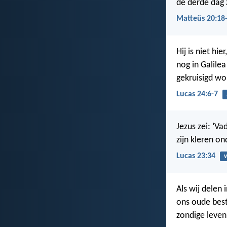
de derde dag 
Matteüs 20:18
Hij is niet hi
nog in Galil
gekruisigd wo
Lucas 24:6-7
Jezus zei: ‘V
zijn kleren o
Lucas 23:34
v
Als wij delen 
ons oude bes
zondige leven