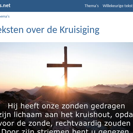
s.net
Thema's
Willekeurige tekst
hema's
eksten over de Kruisiging