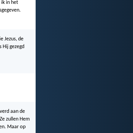
 ik in het
jsgegeven.
ie Jezus, de
s Hij gezegd
verd aan de
 Ze zullen Hem
gen. Maar op