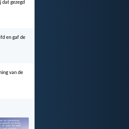
ij dat gezegd
ofd en gaf de
oning van de