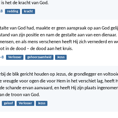
is het de kracht van God.
18
redding
kracht
estalte van God had, maakte er geen aanspraak op aan God gelijk
tand van zijn positie en nam de gestalte aan van een dienaar.
 mensen, en als mens verschenen heeft Hij zich vernederd en w
t in de dood – de dood aan het kruis.
6-8
Verlosser
gehoorzaamheid
Jezus
bij de blik gericht houden op Jezus, de grondlegger en voltooi
e vreugde voor ogen die voor Hem in het verschiet lag, heeft Hi
de schande ervan aanvaard, en heeft Hij zijn plaats ingenome
van de troon van God.
geloof
Verlosser
Jezus