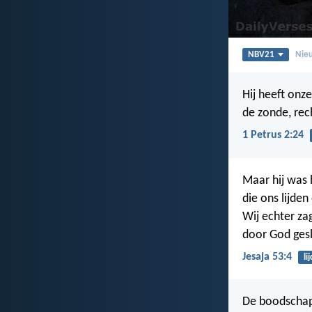
NBV21
Nieu
Hij heeft onz
de zonde, rec
1 Petrus 2:24
Maar hij was 
die ons lijden
Wij echter za
door God ges
Jesaja 53:4
li
De boodschap 