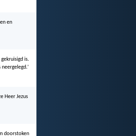
nen en
gekruisigd is.
s neergelegd.’
ze Heer Jezus
em doorstoken