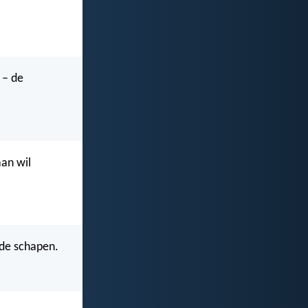
 – de
aan wil
 de schapen.