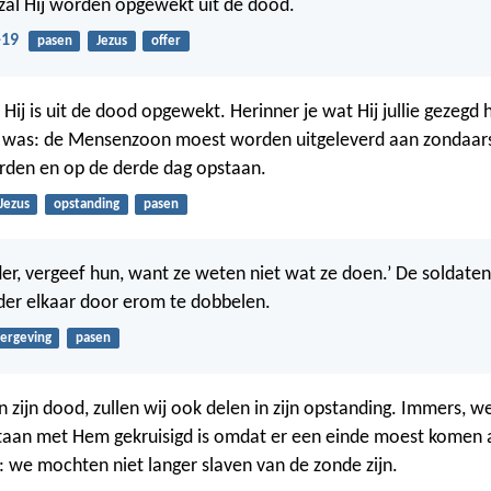
zal Hij worden opgewekt uit de dood.
-19
pasen
Jezus
offer
er, Hij is uit de dood opgewekt. Herinner je wat Hij jullie gezegd 
ea was: de Mensenzoon moest worden uitgeleverd aan zondaar
rden en op de derde dag opstaan.
Jezus
opstanding
pasen
ader, vergeef hun, want ze weten niet wat ze doen.’ De soldate
nder elkaar door erom te dobbelen.
ergeving
pasen
in zijn dood, zullen wij ook delen in zijn opstanding. Immers, 
taan met Hem gekruisigd is omdat er een einde moest komen 
: we mochten niet langer slaven van de zonde zijn.