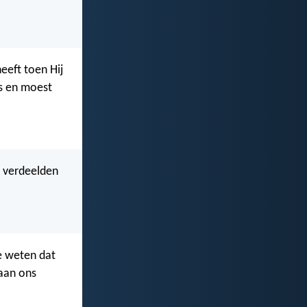
heeft toen Hij
s en moest
n verdeelden
we weten dat
aan ons