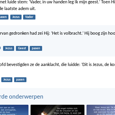
met luide stem: ‘Vader, in uw handen leg Ik mijn geest.’ Toen H
 de laatste adem uit.
asen
Jezus
Vader
van gedronken had zei Hij: ‘Het is volbracht.’ Hij boog zijn ho
0
Jezus
Geest
pasen
fd bevestigden ze de aanklacht, die luidde: ‘Dit is Jezus, de k
Jezus
pasen
erde onderwerpen