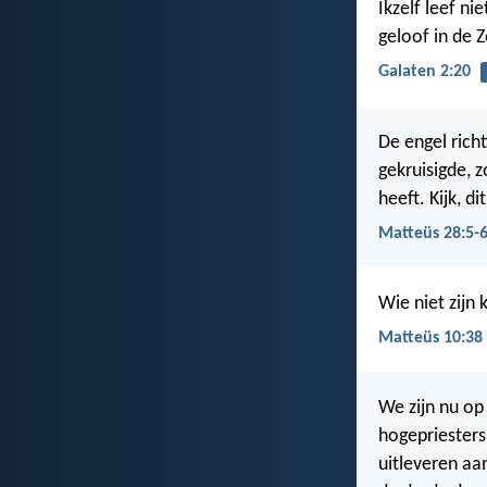
Ikzelf leef ni
geloof in de Z
Galaten 2:20
De engel richt
gekruisigde, z
heeft. Kijk, di
Matteüs 28:5-
Wie niet zijn 
Matteüs 10:38
We zijn nu o
hogepriesters
uitleveren aa