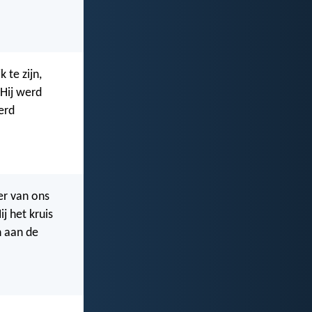
 te zijn,
 Hij werd
erd
er van ons
j het kruis
n aan de