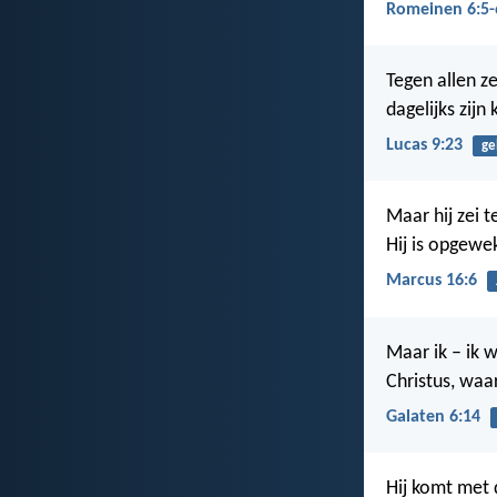
Romeinen 6:5-
Tegen allen z
dagelijks zijn
Lucas 9:23
ge
Maar hij zei t
Hij is opgewek
Marcus 16:6
Maar ik – ik 
Christus, waa
Galaten 6:14
Hij komt met 