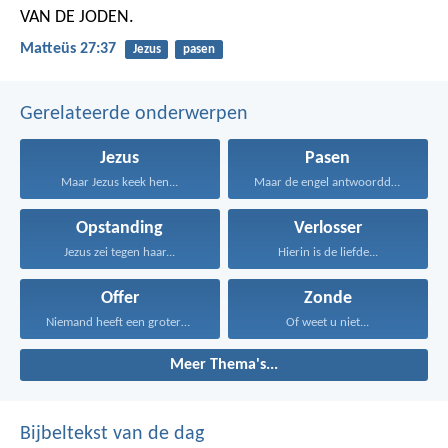
VAN DE JODEN.
Matteüs 27:37
Jezus
pasen
Gerelateerde onderwerpen
Jezus
Pasen
Maar Jezus keek hen...
Maar de engel antwoordde...
Opstanding
Verlosser
Jezus zei tegen haar...
Hierin is de liefde...
Offer
Zonde
Niemand heeft een grotere...
Of weet u niet...
Meer Thema's...
Bijbeltekst van de dag