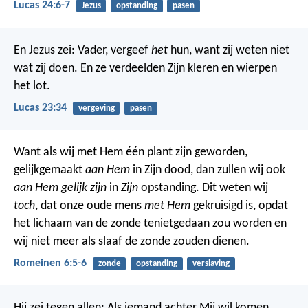
Lucas 24:6-7
Jezus
opstanding
pasen
En Jezus zei: Vader, vergeef
het
hun, want zij weten niet
wat zij doen. En ze verdeelden Zijn kleren en wierpen
het lot.
Lucas 23:34
vergeving
pasen
Want als wij met Hem één plant zijn geworden,
gelijkgemaakt
aan Hem
in Zijn dood, dan zullen wij ook
aan Hem gelijk zijn
in
Zijn
opstanding. Dit weten wij
toch
, dat onze oude mens
met Hem
gekruisigd is, opdat
het lichaam van de zonde tenietgedaan zou worden en
wij niet meer als slaaf de zonde zouden dienen.
Romeinen 6:5-6
zonde
opstanding
verslaving
Hij zei tegen allen: Als iemand achter Mij wil komen,