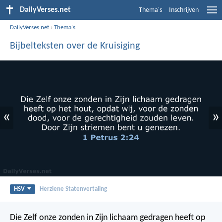
DailyVerses.net
Thema's
Inschrijven
DailyVerses.net
›
Thema's
Bijbelteksten over de Kruisiging
«
»
HSV
Herziene Statenvertaling
Die Zelf onze zonden in Zijn lichaam gedragen heeft op