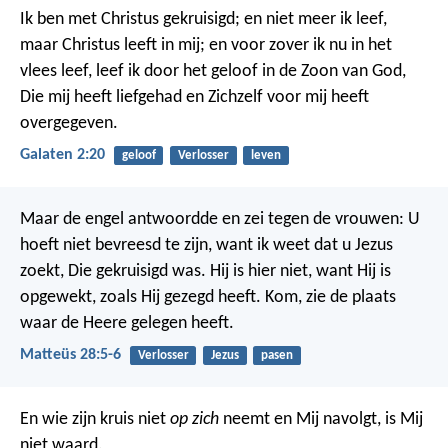
Ik ben met Christus gekruisigd; en niet meer ik leef,
maar Christus leeft in mij; en voor zover ik nu in het
vlees leef, leef ik door het geloof in de Zoon van God,
Die mij heeft liefgehad en Zichzelf voor mij heeft
overgegeven.
Galaten 2:20
geloof
Verlosser
leven
Maar de engel antwoordde en zei tegen de vrouwen: U
hoeft niet bevreesd te zijn, want ik weet dat u Jezus
zoekt, Die gekruisigd was. Hij is hier niet, want Hij is
opgewekt, zoals Hij gezegd heeft. Kom, zie de plaats
waar de Heere gelegen heeft.
Matteüs 28:5-6
Verlosser
Jezus
pasen
En wie zijn kruis niet
op zich
neemt en Mij navolgt, is Mij
niet waard.