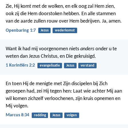
Zie, Hij komt met de wolken, en elk oog zal Hem zien,
ook zij die Hem doorstoken hebben. En alle stammen
van de aarde zullen rouw over Hem bedrijven. Ja, amen.
Openbaring 1:7
Jezus
wederkomst
Want ik had mij voorgenomen niets
anders
onder u te
weten dan Jezus Christus, en Die gekruisigd.
1 Korintiërs 2:2
evangelisatie
Jezus
verstand
En toen Hij de menigte met Zijn discipelen bij Zich
geroepen had, zei Hij tegen hen: Laat wie achter Mij aan
wil komen zichzelf verloochenen, zijn kruis opnemen en
Mij volgen.
Marcus 8:34
redding
Jezus
volgen