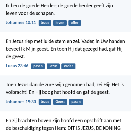
Ik ben de goede Herder; de goede herder geeft zijn
leven voor de schapen.
Johannes 10:11
Jezus
leven
offer
En Jezus riep met luide stem en zei: Vader, in Uw handen
beveel Ik Mijn geest. En toen Hij dat gezegd had, gaf Hij
de geest.
Lucas 23:46
pasen
Jezus
Vader
Toen Jezus dan de zure wijn genomen had, zei Hij: Het is
volbracht! En Hij boog het hoofd en gaf de geest.
Johannes 19:30
Jezus
Geest
pasen
En zij brachten boven Zijn hoofd een opschrift aan met
de beschuldiging tegen Hem: DIT IS JEZUS, DE KONING