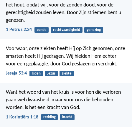
het hout, opdat wij, voor de zonden dood, voor de
gerechtigheid zouden leven. Door Zijn striemen bent u
genezen.
1 Petrus 2:24
zonde
rechtvaardigheid
genezing
Voorwaar, onze ziekten heeft Híj op Zich genomen,
onze
smarten heeft Hij gedragen.
Wíj hielden Hem echter
voor een geplaagde,
door God geslagen en verdrukt.
Jesaja 53:4
lijden
Jezus
ziekte
Want het woord van het kruis is voor hen die verloren
gaan wel dwaasheid, maar voor ons die behouden
worden, is het een kracht van God.
1 Korintiërs 1:18
redding
kracht