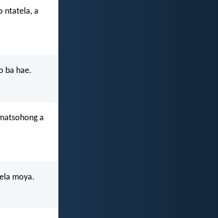
 ntatela, a
o ba hae.
 matsohong a
eela moya.