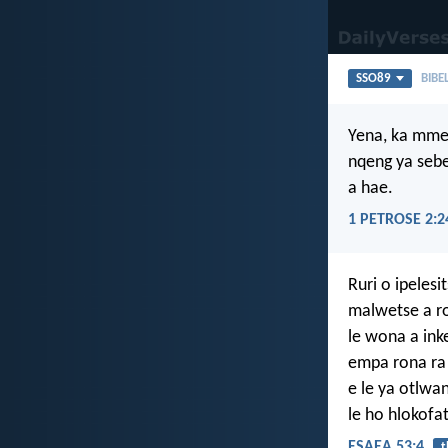
SSO89
BIBE
Yena, ka mmel
nqeng ya sebe
a hae.
1 PETROSE 2:2
Ruri o ipeles
malwetse a r
le wona a ink
empa rona ra
e le ya otlwa
le ho hlokof
ESAEA 53:4
t