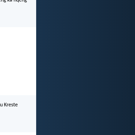
weng ka nqeng
su Kreste