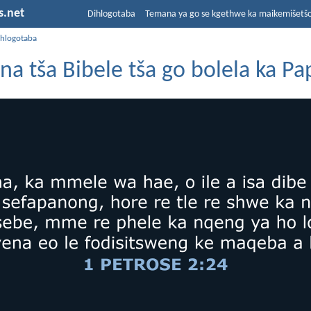
s.net
Dihlogotaba
Temana ya go se kgethwe ka maikemišetš
ihlogotaba
a tša Bibele tša go bolela ka Pa