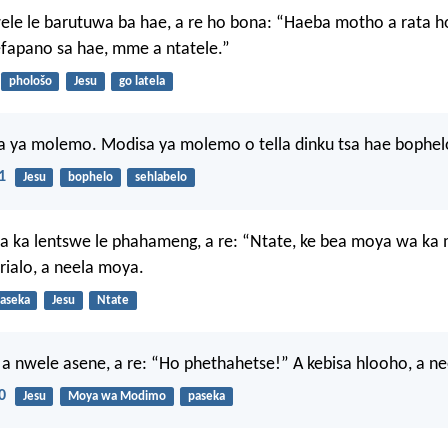
wele le barutuwa ba hae, a re ho bona: “Haeba motho a rata ho
 sefapano sa hae, mme a ntatele.”
phološo
Jesu
go latela
a ya molemo. Modisa ya molemo o tella dinku tsa hae bophel
1
Jesu
bophelo
sehlabelo
a ka lentswe le phahameng, a re: “Ntate, ke bea moya wa ka
rialo, a neela moya.
aseka
Jesu
Ntate
 a nwele asene, a re: “Ho phethahetse!” A kebisa hlooho, a n
0
Jesu
Moya wa Modimo
paseka