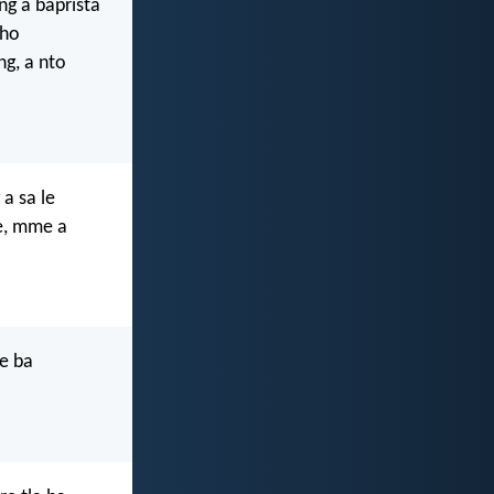
g a baprista
 ho
g, a nto
a sa le
e, mme a
le ba