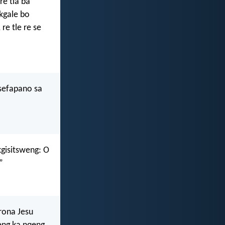
re tla ba
kgale bo
re tle re se
 sefapano sa
gisitsweng: O
”
rona Jesu