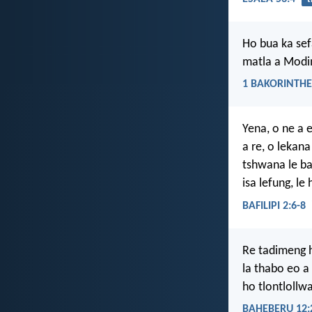
Ho bua ka sef
matla a Mod
1 BAKORINTHE
Yena, o ne a 
a re, o lekana
tshwana le ba
isa lefung, le
BAFILIPI 2:6-8
Re tadimeng h
la thabo eo a
ho tlontlollw
BAHEBERU 12: