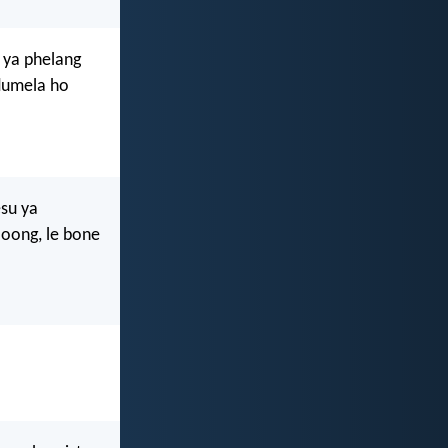
 ya phelang
 dumela ho
esu ya
loong, le bone