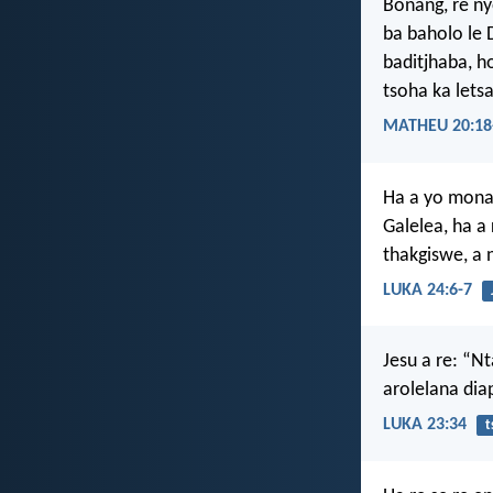
Bonang, re n
ba baholo le 
baditjhaba, 
tsoha ka letsa
MATHEU 20:18
Ha a yo mona,
Galelea, ha 
thakgiswe, a n
LUKA 24:6-7
Jesu a re: “N
arolelana dia
LUKA 23:34
t