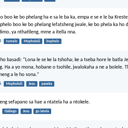
 boo ke bo phelang ha e sa le ba ka, empa e se e le ba Kreste
phelo boo ke bo phelang lefatsheng jwale, ke bo phela ka ho
o, ya nthatileng, mme a itella nna.
0
tumelo
Mophološi
bophelo
 ho basadi: “Lona le se ke la tshoha; ke a tseba hore le batla J
g. Ha a yo mona, hobane o tsohile, jwalokaha a ne a bolele. T
neng a le ho sona.”
6
Mophološi
Jesu
paseka
ng sefapano sa hae a ntatela ha a ntokele.
tlaišego
Jesu
go latela