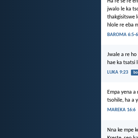
Ha re se re en
jwalo le ka t
thakgisitswe 
hlole re eba 
BAROMA 6:5-6
Jwale a re ho
hae ka tsatsi 
LUKA 9:23
bo
Empa yena a r
tsohile, ha a
MAREKA 16:6
Nna ke mpe ke