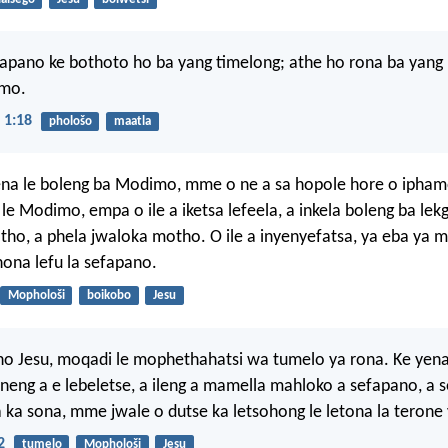
apano ke bothoto ho ba yang timelong; athe ho rona ba yang
imo.
 1:18
phološo
maatla
ena le boleng ba Modimo, mme o ne a sa hopole hore o ipham
 le Modimo, empa o ile a iketsa lefeela, a inkela boleng ba lek
tho, a phela jwaloka motho. O ile a inyenyefatsa, ya eba ya
 hona lefu la sefapano.
Mophološi
boikobo
Jesu
o Jesu, moqadi le mophethahatsi wa tumelo ya rona. Ke yena
 neng a e lebeletse, a ileng a mamella mahloko a sefapano, a s
a ka sona, mme jwale o dutse ka letsohong le letona la teron
2
tumelo
Mophološi
Jesu