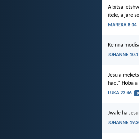
A bitsa letsh
itele, a jare
MAREKA 8:34
Ke nna modis
JOHANNE 10:1
Jesu a mekets
hao.” Hoba a 
LUKA 23:46
p
Jwale ha Jesu
JOHANNE 19:3