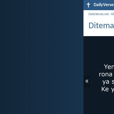
DailyVerse
DailyVerses.net
›
D
Diteman
«