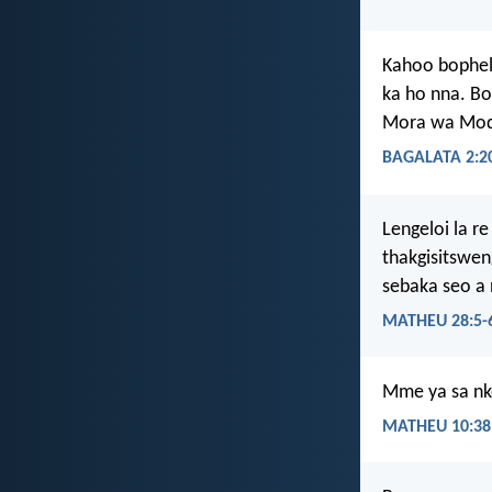
Kahoo bophelo
ka ho nna. Bo
Mora wa Modim
BAGALATA 2:2
Lengeloi la re
thakgisitswen
sebaka seo a 
MATHEU 28:5-
Mme ya sa nke
MATHEU 10:38