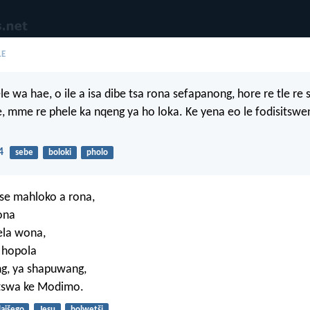
LE
e wa hae, o ile a isa dibe tsa rona sefapanong, hore re tle re
, mme re phele ka nqeng ya ho loka. Ke yena eo le fodisitsw
4
sebe
boloki
pholo
itse mahloko a rona,
ona
ela wona,
 hopola
ng, ya shapuwang,
atswa ke Modimo.
laišego
Jesu
bolwetši