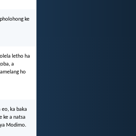
 pholohong ke
olela letho ha
goba, a
 mamelang ho
 eo, ka baka
e ke a natsa
e ya Modimo.