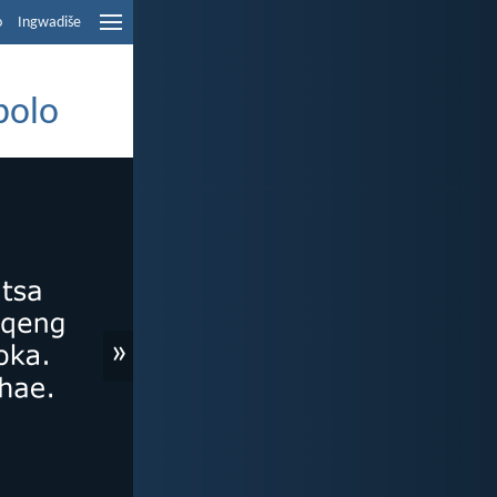
o
Ingwadiše
polo
»