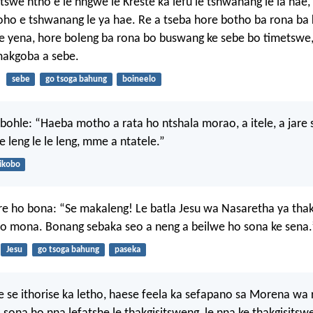
tswe ntho e le nngwe le Kreste ka lefu le tshwanang le la hae, 
soho e tshwanang le ya hae. Re a tseba hore botho ba rona ba 
le yena, hore boleng ba rona bo buswang ke sebe bo timetswe, 
makgoba a sebe.
sebe
go tsoga bahung
boineelo
 bohle: “Haeba motho a rata ho ntshala morao, a itele, a jare
le leng le le leng, mme a ntatele.”
ikobo
e ho bona: “Se makaleng! Le batla Jesu wa Nasaretha ya thak
 yo mona. Bonang sebaka seo a neng a beilwe ho sona ke sena.
Jesu
go tsoga bahung
paseka
 se ithorise ka letho, haese feela ka sefapano sa Morena wa 