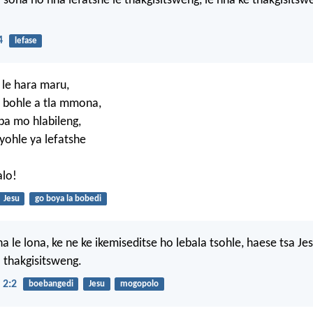
a sona ho nna lefatshe le thakgisitsweng, le nna ke thakgisits
4
lefase
 le hara maru,
bohle a tla mmona,
 ba mo hlabileng,
ohle ya lefatshe
alo!
Jesu
go boya la bobedi
a le lona, ke ne ke ikemiseditse ho lebala tsohle, haese tsa Je
a thakgisitsweng.
 2:2
boebangedi
Jesu
mogopolo