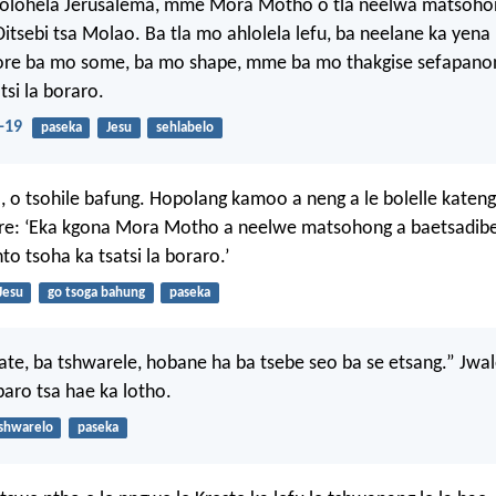
yolohela Jerusalema, mme Mora Motho o tla neelwa matsohon
Ditsebi tsa Molao. Ba tla mo ahlolela lefu, ba neelane ka yena
hore ba mo some, ba mo shape, mme ba mo thakgise sefapanon
tsi la boraro.
-19
paseka
Jesu
sehlabelo
 o tsohile bafung. Hopolang kamoo a neng a le bolelle kateng 
a re: ‘Eka kgona Mora Motho a neelwe matsohong a baetsadib
to tsoha ka tsatsi la boraro.’
Jesu
go tsoga bahung
paseka
tate, ba tshwarele, hobane ha ba tsebe seo ba se etsang.” Jwa
paro tsa hae ka lotho.
shwarelo
paseka