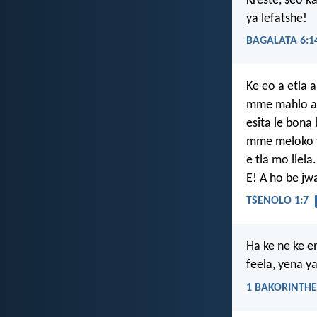
Kreste, seo k
ya lefatshe!
BAGALATA 6:1
Ke eo a etla a
mme mahlo a 
esita le bona
mme meloko y
e tla mo llela.
E! A ho be jw
TŠENOLO 1:7
Ha ke ne ke en
feela, yena y
1 BAKORINTHE