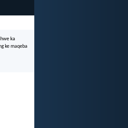
 shwe ka
eng ke maqeba