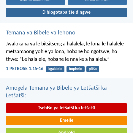
Dihlogotaba tše dingwe
Temana ya Bibele ya lehono
Jwalokaha ya le bitsitseng a halalela, le lona le halalele
metsamaong yohle ya lona,
hobane ho ngotswe, ho
thwe: “Le halalele, hobane le nna ke a halalela.”
1 PETROSE 1:15-16
kgalalelo
bophelo
pitšo
Amogela Temana ya Bibele ya Letšatši ka
Letšatši:
Tsebišo ya letšatši ka letšatši
Emeile
Android