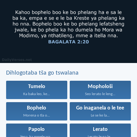
Dihlogotaba tša go tswalana
Tumelo
Mophološi
Ka baka leo, ke...
Seo lerato le leng...
Bophelo
Go inaganela o le tee
Morena o tla o...
Le se ke la...
Papolo
Lerato
Yena, ka mmele wa...
Lerato le na le...