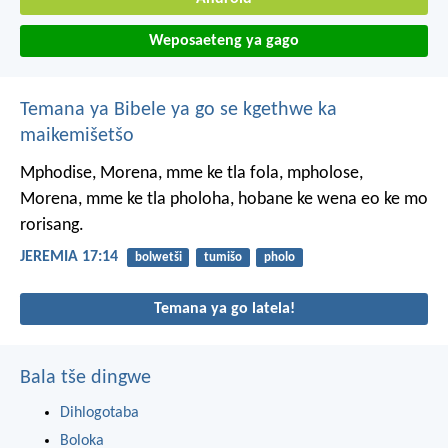
Weposaeteng ya gago
Temana ya Bibele ya go se kgethwe ka
maikemišetšo
Mphodise, Morena,
mme ke tla fola,
mpholose,
Morena,
mme ke tla pholoha,
hobane ke wena eo ke mo
rorisang.
JEREMIA 17:14
bolwetši
tumišo
pholo
Temana ya go latela!
Bala tše dingwe
Dihlogotaba
Boloka