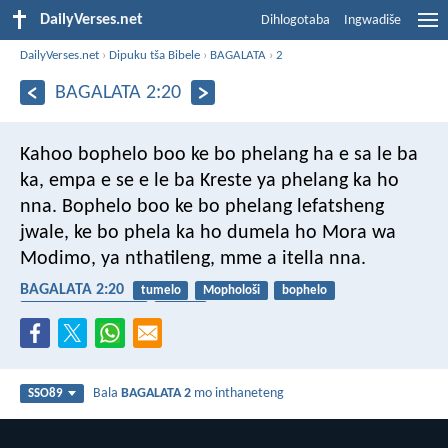
DailyVerses.net
Dihlogotaba
Ingwadiše
DailyVerses.net
›
Dipuku tša Bibele
›
BAGALATA
›
2
BAGALATA 2:20
Kahoo bophelo boo ke bo phelang ha e sa le ba
ka, empa e se e le ba Kreste ya phelang ka ho
nna. Bophelo boo ke bo phelang lefatsheng
jwale, ke bo phela ka ho dumela ho Mora wa
Modimo, ya nthatileng, mme a itella nna.
BAGALATA 2:20
tumelo
Mophološi
bophelo
go inaganela o le tee
papolo
Bala
BAGALATA 2
mo inthaneteng
SSO89