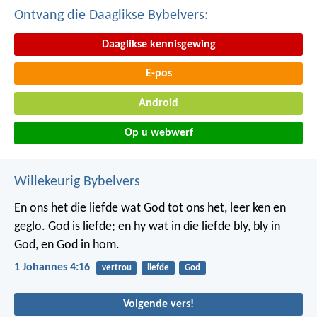
Ontvang die Daaglikse Bybelvers:
Daaglikse kennisgewing
E-pos
Android
Op u webwerf
Willekeurig Bybelvers
En ons het die liefde wat God tot ons het, leer ken en
geglo. God is liefde; en hy wat in die liefde bly, bly in
God, en God in hom.
1 Johannes 4:16
vertrou
liefde
God
Volgende vers!