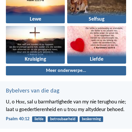
Lewe
Selfsug
Kruisiging
Liefde
Meer onderwerpe...
Bybelvers van die dag
U, o H
ere
, sal u barmhartighede van my nie terughou nie;
laat u goedertierenheid en u trou my altyddeur behoed.
Psalm 40:12
liefde
betroubaarheid
beskerming