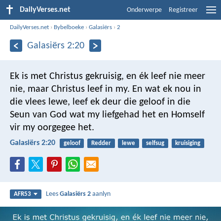
DailyVerses.net
Onderwerpe
Registreer
DailyVerses.net
›
Bybelboeke
›
Galasiërs
›
2
Galasiërs 2:20
Ek is met Christus gekruisig, en ék leef nie meer
nie, maar Christus leef in my. En wat ek nou in
die vlees lewe, leef ek deur die geloof in die
Seun van God wat my liefgehad het en Homself
vir my oorgegee het.
Galasiërs 2:20
geloof
Redder
lewe
selfsug
kruisiging
Lees
Galasiërs 2
aanlyn
AFR53