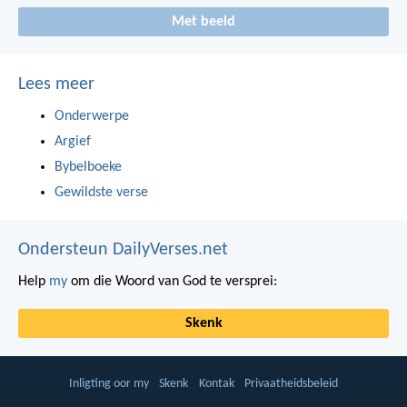
Met beeld
Lees meer
Onderwerpe
Argief
Bybelboeke
Gewildste verse
Ondersteun DailyVerses.net
Help
my
om die Woord van God te versprei:
Skenk
Inligting oor my
Skenk
Kontak
Privaatheidsbeleid