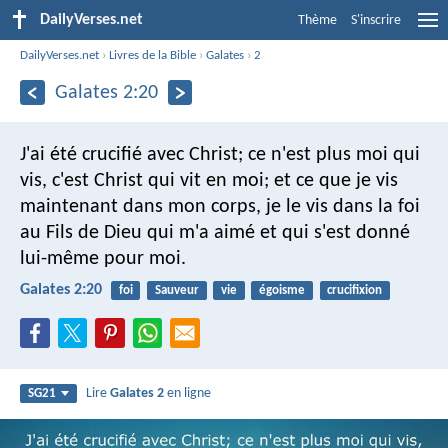
DailyVerses.net
Thème
S'inscrire
DailyVerses.net
›
Livres de la Bible
›
Galates
›
2
Galates 2:20
J'ai été crucifié avec Christ; ce n'est plus moi qui
vis, c'est Christ qui vit en moi; et ce que je vis
maintenant dans mon corps, je le vis dans la foi
au Fils de Dieu qui m'a aimé et qui s'est donné
lui-même pour moi.
Galates 2:20
foi
Sauveur
vie
égoisme
crucifixion
Lire
Galates 2
en ligne
SG21