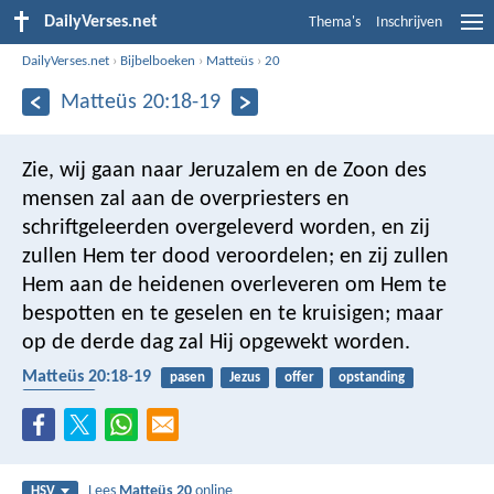
DailyVerses.net
Thema's
Inschrijven
DailyVerses.net
›
Bijbelboeken
›
Matteüs
›
20
Matteüs 20:18-19
Zie, wij gaan naar Jeruzalem en de Zoon des
mensen zal aan de overpriesters en
schriftgeleerden overgeleverd worden, en zij
zullen Hem ter dood veroordelen; en zij zullen
Hem aan de heidenen overleveren om Hem te
bespotten en te geselen en te kruisigen; maar
op de derde dag zal Hij opgewekt worden.
Matteüs 20:18-19
pasen
Jezus
offer
opstanding
kruisiging
Lees
Matteüs 20
online
HSV