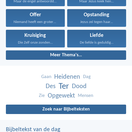
Maar de engel antwoordde...
Maar Jezus keek hen...
Offer
Opstanding
Niemand heeft een grotere...
Jezus zei tegen haar...
Kruisiging
Liefde
Die Zelf onze zonden...
De liefde is geduldig...
Meer Thema's...
Heidenen
Gaan
Dag
Ter
Des
Dood
Opgewekt
Zie
Mensen
Zoek naar Bijbelteksten
Bijbeltekst van de dag