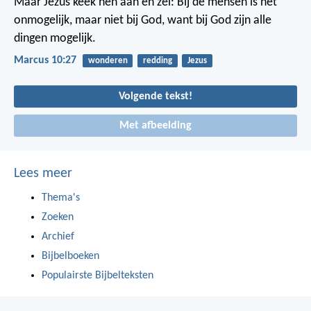
Maar Jezus keek hen aan en zei: Bij de mensen is het
onmogelijk, maar niet bij God, want bij God zijn alle
dingen mogelijk.
Marcus 10:27
wonderen
redding
Jezus
Volgende tekst!
Met afbeelding
Lees meer
Thema's
Zoeken
Archief
Bijbelboeken
Populairste Bijbelteksten