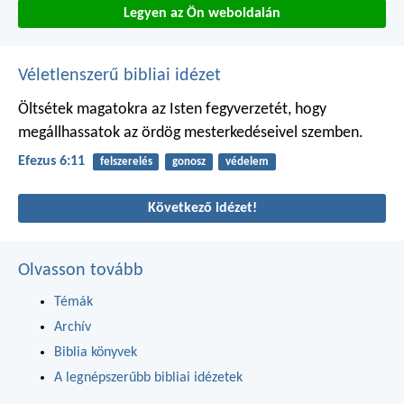
Legyen az Ön weboldalán
Véletlenszerű bibliai idézet
Öltsétek magatokra az Isten fegyverzetét, hogy
megállhassatok az ördög mesterkedéseivel szemben.
Efezus 6:11
felszerelés
gonosz
védelem
Következő idézet!
Olvasson tovább
Témák
Archív
Biblia könyvek
A legnépszerűbb bibliai idézetek