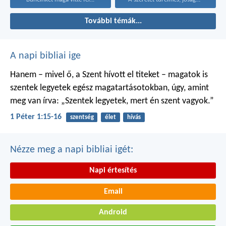
További témák...
A napi bibliai ige
Hanem – mivel ő, a Szent hívott el titeket – magatok is
szentek legyetek egész magatartásotokban, úgy, amint
meg van írva: „Szentek legyetek, mert én szent vagyok.”
1 Péter 1:15-16
szentség
élet
hívás
Nézze meg a napi bibliai igét:
Napi értesítés
Email
Android