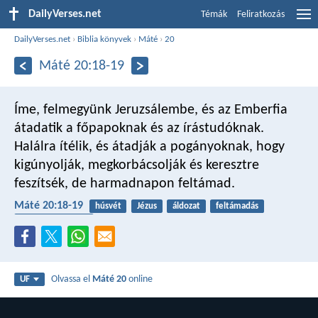
DailyVerses.net
Témák
Feliratkozás
DailyVerses.net
›
Biblia könyvek
›
Máté
›
20
Máté 20:18-19
Íme, felmegyünk Jeruzsálembe, és az Emberfia
átadatik a főpapoknak és az írástudóknak.
Halálra ítélik, és átadják a pogányoknak, hogy
kigúnyolják, megkorbácsolják és keresztre
feszítsék, de harmadnapon feltámad.
Máté 20:18-19
húsvét
Jézus
áldozat
feltámadás
keresztre feszítés
Olvassa el
Máté 20
online
UF