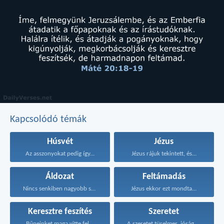
Kapcsolódó témák
Húsvét
Jézus
Az asszonyokat pedig így...
Jézus rájuk tekintett, és...
Áldozat
Feltámadás
Nincs senkiben nagyobb szeretet...
Jézus ekkor ezt mondta...
Keresztre feszítés
Szeretet
Bűneinket maga vitte fel...
A szeretet türelmes, jóságos...