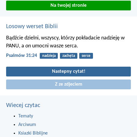
Na twojej stronie
Losowy werset Biblii
Bądźcie dzielni, wszyscy, którzy pokładacie nadzieję w
PANU,
a
on
umocni wasze serca.
Psalmów 31:24
nadzieja
zachęta
serce
Nastepny cytat!
Z ze zdjeciem
Wiecej czytac
Tematy
Arciwum
Ksiazki Biblijne