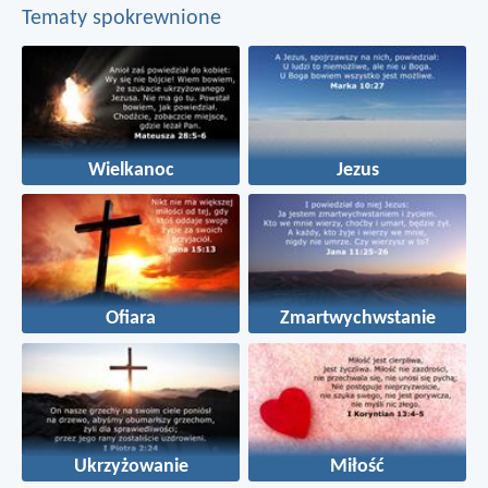
Tematy spokrewnione
Wielkanoc
Jezus
Ofiara
Zmartwychwstanie
Ukrzyżowanie
Miłość