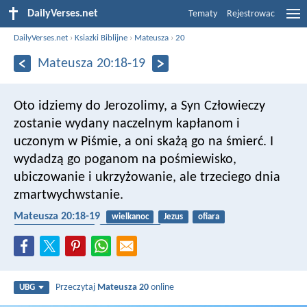
DailyVerses.net
Tematy
Rejestrowac
DailyVerses.net
›
Ksiazki Biblijne
›
Mateusza
›
20
Mateusza 20:18-19
Oto idziemy do Jerozolimy, a Syn Człowieczy
zostanie wydany naczelnym kapłanom i
uczonym w Piśmie, a oni skażą go na śmierć. I
wydadzą go poganom na pośmiewisko,
ubiczowanie i ukrzyżowanie, ale trzeciego dnia
zmartwychwstanie.
Mateusza 20:18-19
wielkanoc
Jezus
ofiara
zmartwychwstanie
ukrzyżowanie
Przeczytaj
Mateusza 20
online
UBG