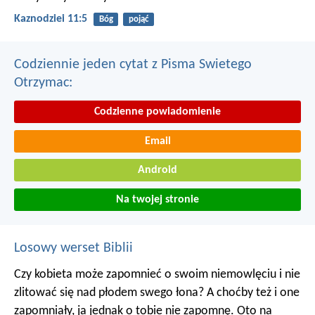
Kaznodziei 11:5
Bóg
pojąć
Codziennie jeden cytat z Pisma Swietego
Otrzymac:
Codzienne powiadomienie
Email
Android
Na twojej stronie
Losowy werset Biblii
Czy kobieta może zapomnieć o swoim niemowlęciu
i nie
zlitować się nad płodem swego łona?
A choćby też i one
zapomniały,
ja jednak o tobie nie zapomnę.
Oto na