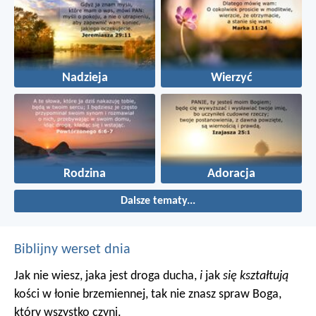
Nadzieja
Wierzyć
Rodzina
Adoracja
Dalsze tematy...
Biblijny werset dnia
Jak nie wiesz, jaka jest droga ducha,
i
jak
się kształtują
kości w łonie brzemiennej, tak nie znasz spraw Boga,
który wszystko czyni.