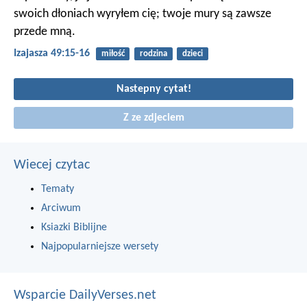
swoich dłoniach wyryłem cię;
twoje mury są zawsze
przede mną.
Izajasza 49:15-16
miłość
rodzina
dzieci
Nastepny cytat!
Z ze zdjeciem
Wiecej czytac
Tematy
Arciwum
Ksiazki Biblijne
Najpopularniejsze wersety
Wsparcie DailyVerses.net