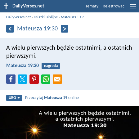
DailyVerses.net
Tematy
Rejestrowac
DailyVerses.net
›
Ksiazki Biblijne
›
Mateusza
›
19
Mateusza 19:30
A wielu pierwszych będzie ostatnimi, a ostatnich
pierwszymi.
Mateusza 19:30
nagroda
Przeczytaj
Mateusza 19
online
UBG