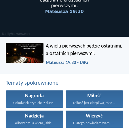
A wielu pierwszych będzie ostatnimi,
a ostatnich pierwszymi.
Mateusza 19:30 - UBG
Tematy spokrewnione
Nagroda
Miłość
Cokolwiek czynicie, z duszy...
Miłość jest cierpliwa, miłość...
Nadzieja
Wierzyć
Albowiem Ja wiem, jakie...
Dlatego powiadam wam: Wszystko...