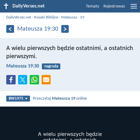
DailyVerses.net
Tematy
Rejestrowac
DailyVerses.net
›
Ksiazki Biblijne
›
Mateusza
›
19
Mateusza 19:30
A wielu pierwszych będzie ostatnimi, a ostatnich
pierwszymi.
Mateusza 19:30
nagroda
Przeczytaj
Mateusza 19
online
BW1975