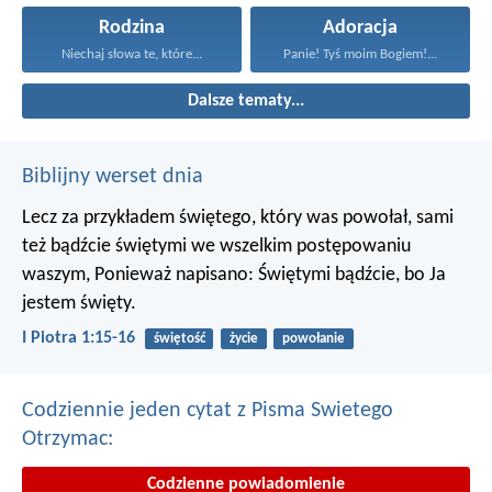
Rodzina
Adoracja
Niechaj słowa te, które...
Panie! Tyś moim Bogiem!...
Dalsze tematy...
Biblijny werset dnia
Lecz za przykładem świętego, który was powołał, sami
też bądźcie świętymi we wszelkim postępowaniu
waszym, Ponieważ napisano: Świętymi bądźcie, bo Ja
jestem święty.
I Piotra 1:15-16
świętość
życie
powołanie
Codziennie jeden cytat z Pisma Swietego
Otrzymac:
Codzienne powiadomienie