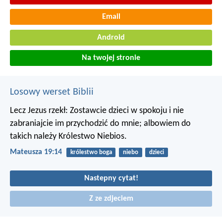
Email
Android
Na twojej stronie
Losowy werset Biblii
Lecz Jezus rzekł: Zostawcie dzieci w spokoju i nie
zabraniajcie im przychodzić do mnie; albowiem do
takich należy Królestwo Niebios.
Mateusza 19:14
królestwo boga
niebo
dzieci
Nastepny cytat!
Z ze zdjeciem