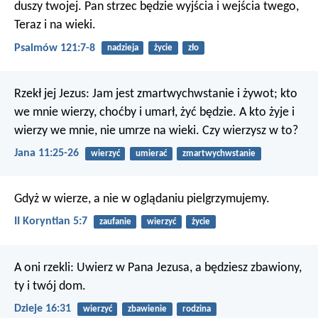
duszy twojej.
Pan strzec będzie wyjścia i wejścia twego,
Teraz i na wieki.
Psalmów 121:7-8
nadzieja
życie
zło
Rzekł jej Jezus: Jam jest zmartwychwstanie i żywot; kto
we mnie wierzy, choćby i umarł, żyć będzie. A kto żyje i
wierzy we mnie, nie umrze na wieki. Czy wierzysz w to?
Jana 11:25-26
wierzyć
umierać
zmartwychwstanie
Gdyż w wierze, a nie w oglądaniu pielgrzymujemy.
II Koryntian 5:7
zaufanie
wierzyć
życie
A oni rzekli: Uwierz w Pana Jezusa, a będziesz zbawiony,
ty i twój dom.
Dzieje 16:31
wierzyć
zbawienie
rodzina