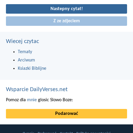
Nastepny cytat!
Z ze zdjeciem
Wiecej czytac
Tematy
Arciwum
Ksiazki Biblijne
Wsparcie DailyVerses.net
Pomoz dla
mnie
glosic Slowo Boze:
Podarować