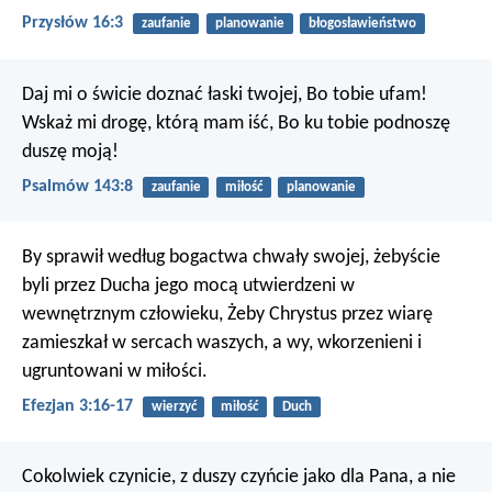
Przysłów 16:3
zaufanie
planowanie
błogosławieństwo
Daj mi o świcie doznać łaski twojej,
Bo tobie ufam!
Wskaż mi drogę, którą mam iść,
Bo ku tobie podnoszę
duszę moją!
Psalmów 143:8
zaufanie
miłość
planowanie
By sprawił według bogactwa chwały swojej, żebyście
byli przez Ducha jego mocą utwierdzeni w
wewnętrznym człowieku, Żeby Chrystus przez wiarę
zamieszkał w sercach waszych, a wy, wkorzenieni i
ugruntowani w miłości.
Efezjan 3:16-17
wierzyć
miłość
Duch
Cokolwiek czynicie, z duszy czyńcie jako dla Pana, a nie