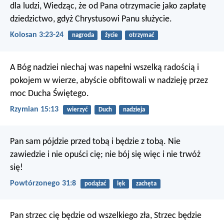
dla ludzi,
Wiedząc, że od Pana otrzymacie jako zapłatę
dziedzictwo, gdyż Chrystusowi Panu służycie.
Kolosan 3:23-24
nagroda
życie
otrzymać
A Bóg nadziei niechaj was napełni wszelką radością i
pokojem w wierze, abyście obfitowali w nadzieję przez
moc Ducha Świętego.
Rzymian 15:13
wierzyć
Duch
nadzieja
Pan sam pójdzie przed tobą i będzie z tobą. Nie
zawiedzie i nie opuści cię; nie bój się więc i nie trwóż
się!
Powtórzonego 31:8
podążać
lęk
zachęta
Pan strzec cię będzie od wszelkiego zła,
Strzec będzie