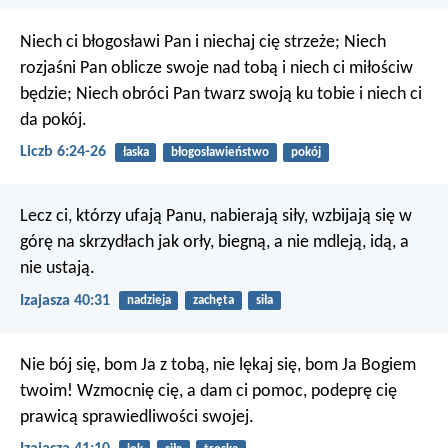
Niech ci błogosławi Pan i niechaj cię strzeże;
Niech
rozjaśni Pan oblicze swoje nad tobą i niech ci miłościw
będzie;
Niech obróci Pan twarz swoją ku tobie i niech ci
da pokój.
Liczb 6:24-26
łaska
błogosławieństwo
pokój
Lecz ci, którzy ufają Panu, nabierają siły,
wzbijają się w
górę na skrzydłach jak orły,
biegną, a nie mdleją, idą, a
nie ustają.
Izajasza 40:31
nadzieja
zachęta
siła
Nie bój się, bom Ja z tobą,
nie lękaj się, bom Ja Bogiem
twoim!
Wzmocnię cię, a dam ci pomoc,
podeprę cię
prawicą sprawiedliwości swojej.