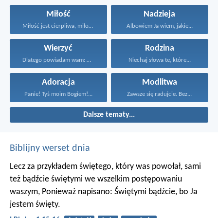
Miłość
Nadzieja
Miłość jest cierpliwa, miłość...
Albowiem Ja wiem, jakie...
Wierzyć
Rodzina
Dlatego powiadam wam: Wszystko...
Niechaj słowa te, które...
Adoracja
Modlitwa
Panie! Tyś moim Bogiem!...
Zawsze się radujcie. Bez...
Dalsze tematy...
Biblijny werset dnia
Lecz za przykładem świętego, który was powołał, sami
też bądźcie świętymi we wszelkim postępowaniu
waszym, Ponieważ napisano: Świętymi bądźcie, bo Ja
jestem święty.