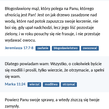
Błogosławiony mąż, który polega na Panu,
którego
ufnością jest Pan!
Jest on jak drzewo zasadzone nad
wodą,
które nad potok zapuszcza swoje korzenie,
nie
boi się, gdy upał nadchodzi,
lecz jego liść pozostaje
zielony,
i w roku posuchy się nie frasuje,
i nie przestaje
wydawać owocu.
Jeremiasza 17:7-8
zaufanie
błogosławieństwo
owocować
Dlatego powiadam wam: Wszystko, o cokolwiek byście
się modlili i prosili, tylko wierzcie, że otrzymacie, a spełni
się wam.
Marka 11:24
wierzyć
modlitwa
otrzymać
Powierz Panu swoje sprawy,
a wtedy ziszczą się twoje
zamysły.