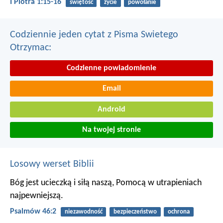
I Piotra 1:15-16
świętość
życie
powołanie
Codziennie jeden cytat z Pisma Swietego
Otrzymac:
Codzienne powiadomienie
Email
Android
Na twojej stronie
Losowy werset Biblii
Bóg jest ucieczką i siłą naszą,
Pomocą w utrapieniach
najpewniejszą.
Psalmów 46:2
niezawodność
bezpieczeństwo
ochrona