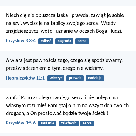
Niech cię nie opuszcza łaska i prawda,
zawiąż je sobie
na szyi,
wypisz je na tablicy swojego serca!
Wtedy
znajdziesz życzliwość i uznanie
w oczach Boga i ludzi.
Przysłów 3:3-4
miłość
nagroda
serce
A wiara jest pewnością tego, czego się spodziewamy,
przeświadczeniem o tym, czego nie widzimy.
Hebrajczyków 11:1
wierzyć
prawda
nadzieja
Zaufaj Panu z całego swojego serca
i nie polegaj na
własnym rozumie!
Pamiętaj o nim na wszystkich swoich
drogach,
a On prostować będzie twoje ścieżki!
Przysłów 3:5-6
zaufanie
zależność
serce