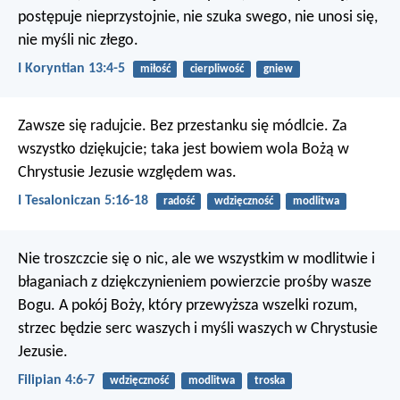
postępuje nieprzystojnie, nie szuka swego, nie unosi się,
nie myśli nic złego.
I Koryntian 13:4-5
miłość
cierpliwość
gniew
Zawsze się radujcie. Bez przestanku się módlcie. Za
wszystko dziękujcie; taka jest bowiem wola Bożą w
Chrystusie Jezusie względem was.
I Tesaloniczan 5:16-18
radość
wdzięczność
modlitwa
Nie troszczcie się o nic, ale we wszystkim w modlitwie i
błaganiach z dziękczynieniem powierzcie prośby wasze
Bogu. A pokój Boży, który przewyższa wszelki rozum,
strzec będzie serc waszych i myśli waszych w Chrystusie
Jezusie.
Filipian 4:6-7
wdzięczność
modlitwa
troska