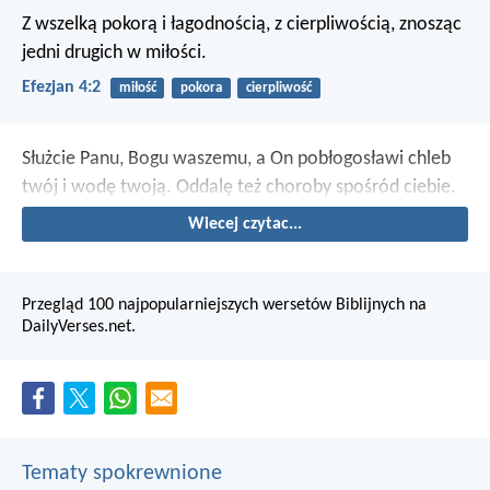
Z wszelką pokorą i łagodnością, z cierpliwością, znosząc
jedni drugich w miłości.
Efezjan 4:2
miłość
pokora
cierpliwość
Służcie Panu, Bogu waszemu, a On pobłogosławi chleb
twój i wodę twoją. Oddalę też choroby spośród ciebie.
Wiecej czytac...
Przegląd 100 najpopularniejszych wersetów Biblijnych na
DailyVerses.net.
Tematy spokrewnione