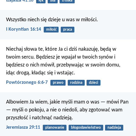
Izajasza 41:10
lęk
siła
troska
Wszystko niech się dzieje u was w miłości.
I Koryntian 16:14
miłość
praca
Niechaj słowa te, które Ja ci dziś nakazuję, będą w
twoim sercu. Będziesz je wpajał w twoich synów i
będziesz o nich mówił, przebywając w swoim domu,
idąc drogą, kładąc się i wstając.
Powtórzonego 6:6-7
prawo
rodzina
dzieci
Albowiem Ja wiem, jakie myśli mam o was — mówi Pan
— myśli o pokoju, a nie o niedoli, aby zgotować wam
przyszłość i natchnąć nadzieją.
Jeremiasza 29:11
planowanie
błogosławieństwo
nadzieja