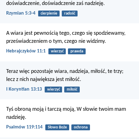
doświadczenie, doświadczenie zaś nadzieję.
Rzymian 5:3-4
cierpienie
radość
A wiara jest pewnością tego, czego się spodziewamy,
przeświadczeniem o tym, czego nie widzimy.
Hebrajczyków 11:1
wierzyć
prawda
Teraz więc pozostaje wiara, nadzieja, miłość, te trzy;
lecz z nich największa jest miłość.
I Koryntian 13:13
wierzyć
miłość
Tyś obroną moją i tarczą moją,
W słowie twoim mam
nadzieję.
Psalmów 119:114
Słowo Boże
ochrona