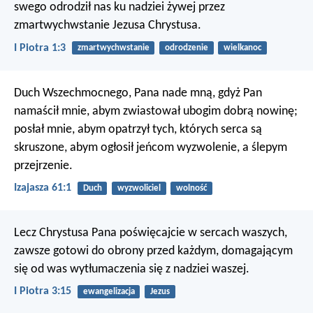
swego odrodził nas ku nadziei żywej przez
zmartwychwstanie Jezusa Chrystusa.
I Piotra 1:3
zmartwychwstanie
odrodzenie
wielkanoc
Duch Wszechmocnego, Pana nade mną, gdyż Pan
namaścił mnie,
abym zwiastował ubogim dobrą nowinę;
posłał mnie, abym opatrzył tych, których serca są
skruszone,
abym ogłosił jeńcom wyzwolenie, a ślepym
przejrzenie.
Izajasza 61:1
Duch
wyzwoliciel
wolność
Lecz Chrystusa Pana poświęcajcie w sercach waszych,
zawsze gotowi do obrony przed każdym, domagającym
się od was wytłumaczenia się z nadziei waszej.
I Piotra 3:15
ewangelizacja
Jezus