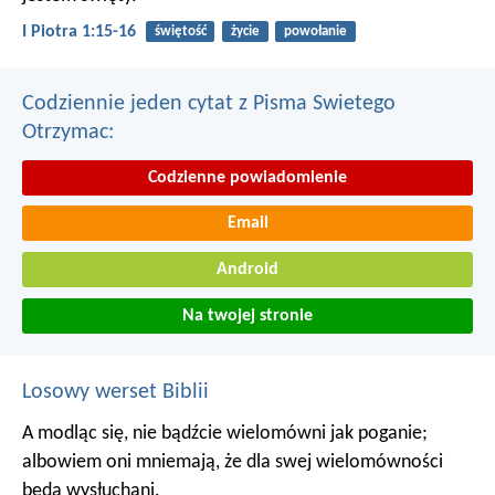
I Piotra 1:15-16
świętość
życie
powołanie
Codziennie jeden cytat z Pisma Swietego
Otrzymac:
Codzienne powiadomienie
Email
Android
Na twojej stronie
Losowy werset Biblii
A modląc się, nie bądźcie wielomówni jak poganie;
albowiem oni mniemają, że dla swej wielomówności
będą wysłuchani.