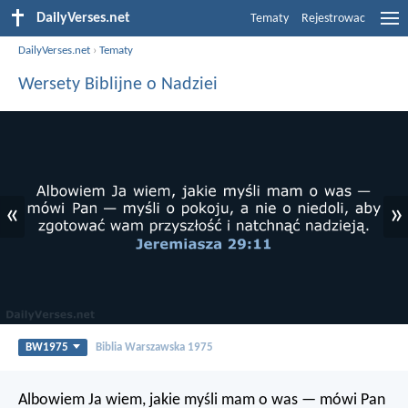
DailyVerses.net
Tematy
Rejestrowac
DailyVerses.net
›
Tematy
Wersety Biblijne o Nadziei
«
»
BW1975
Biblia Warszawska 1975
Albowiem Ja wiem, jakie myśli mam o was — mówi Pan