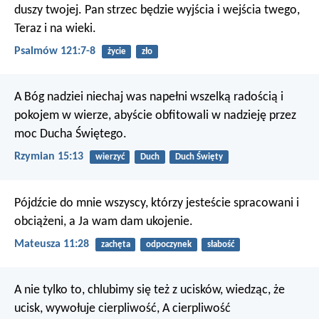
duszy twojej.
Pan strzec będzie wyjścia i wejścia twego,
Teraz i na wieki.
Psalmów 121:7-8
życie
zło
A Bóg nadziei niechaj was napełni wszelką radością i
pokojem w wierze, abyście obfitowali w nadzieję przez
moc Ducha Świętego.
Rzymian 15:13
wierzyć
Duch
Duch Święty
Pójdźcie do mnie wszyscy, którzy jesteście spracowani i
obciążeni, a Ja wam dam ukojenie.
Mateusza 11:28
zachęta
odpoczynek
słabość
A nie tylko to, chlubimy się też z ucisków, wiedząc, że
ucisk, wywołuje cierpliwość,
A cierpliwość