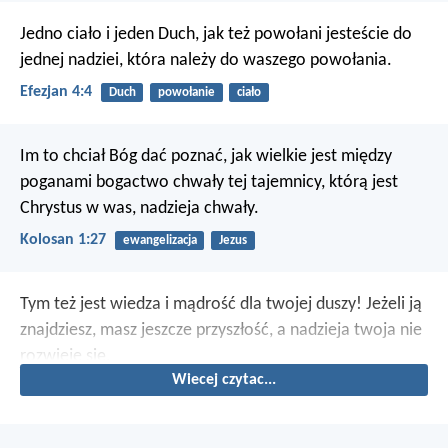
Jedno ciało i jeden Duch, jak też powołani jesteście do
jednej nadziei, która należy do waszego powołania.
Efezjan 4:4
Duch
powołanie
ciało
Im to chciał Bóg dać poznać, jak wielkie jest między
poganami bogactwo chwały tej tajemnicy, którą jest
Chrystus w was, nadzieja chwały.
Kolosan 1:27
ewangelizacja
Jezus
Tym też jest wiedza i mądrość dla twojej duszy!
Jeżeli ją
znajdziesz, masz jeszcze przyszłość,
a nadzieja twoja nie
rozwieje się.
Wiecej czytac...