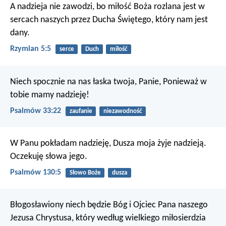
A nadzieja nie zawodzi, bo miłość Boża rozlana jest w
sercach naszych przez Ducha Świętego, który nam jest
dany.
Rzymian 5:5
serce
Duch
miłość
Niech spocznie na nas łaska twoja, Panie,
Ponieważ w
tobie mamy nadzieję!
Psalmów 33:22
zaufanie
niezawodność
W Panu pokładam nadzieję,
Dusza moja żyje nadzieją.
Oczekuję słowa jego.
Psalmów 130:5
Słowo Boże
dusza
Błogosławiony niech będzie Bóg i Ojciec Pana naszego
Jezusa Chrystusa, który według wielkiego miłosierdzia