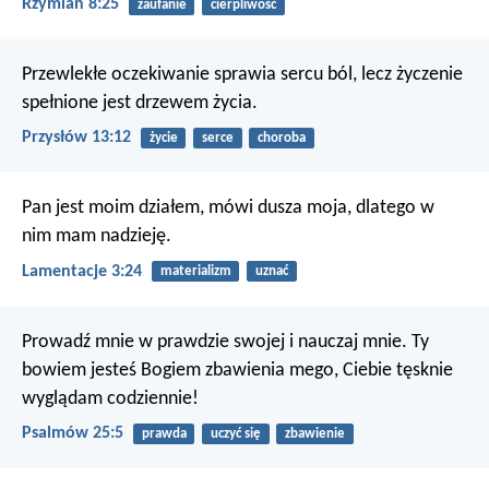
Rzymian 8:25
zaufanie
cierpliwość
Przewlekłe oczekiwanie sprawia sercu ból,
lecz życzenie
spełnione jest drzewem życia.
Przysłów 13:12
życie
serce
choroba
Pan jest moim działem, mówi dusza moja,
dlatego w
nim mam nadzieję.
Lamentacje 3:24
materializm
uznać
Prowadź mnie w prawdzie swojej i nauczaj mnie.
Ty
bowiem jesteś Bogiem zbawienia mego,
Ciebie tęsknie
wyglądam codziennie!
Psalmów 25:5
prawda
uczyć się
zbawienie