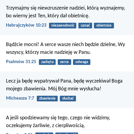
Trzymajmy się niewzruszenie nadziei, którą wyznajemy,
bo wierny jest Ten, który dał obietnicę.
Hebrajczyków 10:23
niezawodność
uznać
obietnice
Bądźcie mocni! A serce wasze niech będzie dzielne,
Wy
wszyscy, którzy macie nadzieję w Panu.
Psalmów 31:25
zachęta
serce
odwaga
Lecz ja będę wypatrywał Pana,
będę wyczekiwał Boga
mojego zbawienia.
Mój Bóg mnie wysłucha!
Micheasza 7:7
zbawienie
słuchać
A jeśli spodziewamy się tego, czego nie widzimy,
oczekujemy żarliwie, z cierpliwością.