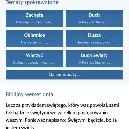
Tematy spokrewnione
Zachęta
Duch
Pan sam pójdzie przed...
A Pan jest Duchem...
Obietnice
Dusza
Nie bój się, bom...
I będziecie tam szukać...
Wierzyć
Duch Święty
Dlatego powiadam wam: Wszystko...
A Pan jest Duchem...
Dalsze tematy...
Biblijny werset dnia
Lecz za przykładem świętego, który was powołał, sami
też bądźcie świętymi we wszelkim postępowaniu
waszym, Ponieważ napisano: Świętymi bądźcie, bo Ja
jestem święty.