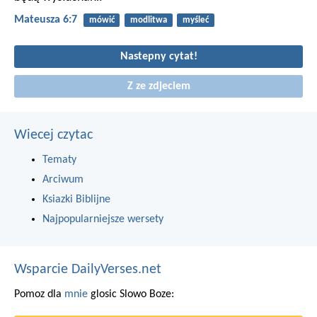
Mateusza 6:7
mówić
modlitwa
myśleć
Nastepny cytat!
Z ze zdjeciem
Wiecej czytac
Tematy
Arciwum
Ksiazki Biblijne
Najpopularniejsze wersety
Wsparcie DailyVerses.net
Pomoz dla
mnie
glosic Slowo Boze: