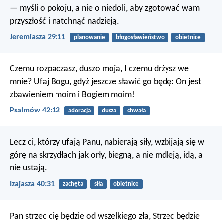
— myśli o pokoju, a nie o niedoli, aby zgotować wam
przyszłość i natchnąć nadzieją.
Jeremiasza 29:11
planowanie
błogosławieństwo
obietnice
Czemu rozpaczasz, duszo moja,
I czemu drżysz we
mnie?
Ufaj Bogu, gdyż jeszcze sławić go będę:
On jest
zbawieniem moim i Bogiem moim!
Psalmów 42:12
adoracja
dusza
chwała
Lecz ci, którzy ufają Panu, nabierają siły,
wzbijają się w
górę na skrzydłach jak orły,
biegną, a nie mdleją, idą, a
nie ustają.
Izajasza 40:31
zachęta
siła
obietnice
Pan strzec cię będzie od wszelkiego zła,
Strzec będzie