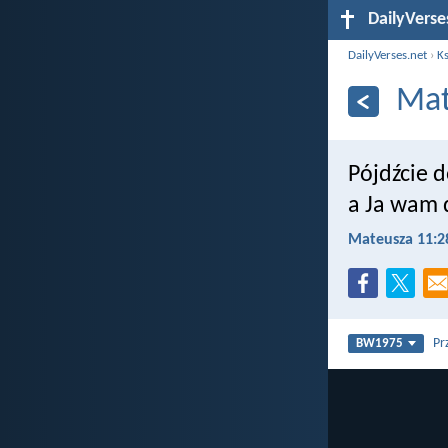
DailyVerse
DailyVerses.net
›
Ks
Mat
Pójdźcie d
a Ja wam 
Mateusza 11:2
Pr
BW1975