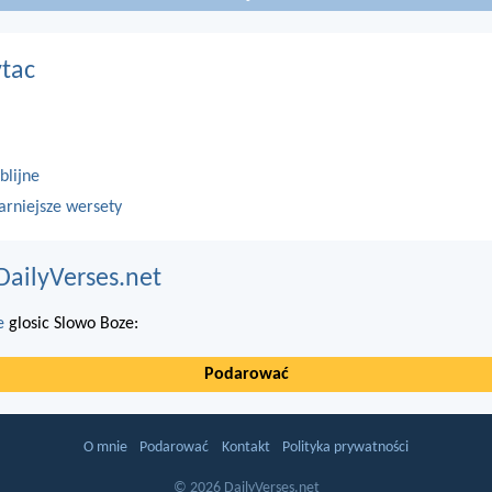
ytac
blijne
arniejsze wersety
DailyVerses.net
e
glosic Slowo Boze:
Podarować
O mnie
Podarować
Kontakt
Polityka prywatności
© 2026 DailyVerses.net