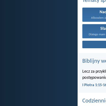
Tematy s
Nad
Albowiem Ja
Sł
Dlatego mam 
Biblijny w
Lecz za przyk
postępowaniu
I Piotra 1:15-1
Codzienni