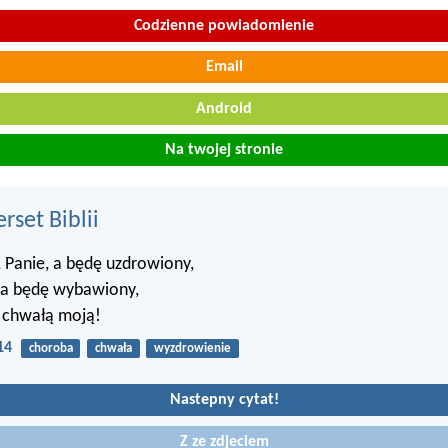
Codzienne powiadomienie
Email
Android
Na twojej stronie
set Biblii
 Panie, a będę uzdrowiony,
a będę wybawiony,
ś chwałą moją!
14
choroba
chwała
wyzdrowienie
Nastepny cytat!
Z ze zdjeciem