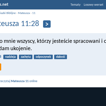
s.net
Tematy
Losowy werset
iazki Biblijne
›
Mateusza
›
11
eusza 11:28
o mnie wszyscy, którzy jesteście spracowani i 
dam ukojenie.
8
nadzieja
zachęta
odpoczynek
słabość
zeczytaj
Mateusza 11
online