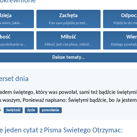
pokrewnione
zieja
Zachęta
Odpoc
 wiem, jakie...
Pan sam pójdzie przed...
Pójdźcie do mn
abość
Miłość
Wier
upodobanie w...
Miłość jest cierpliwa, miłość...
Dalsze tematy...
erset dnia
ładem świętego, który was powołał, sami też bądźcie świętym
 waszym, Ponieważ napisano: Świętymi bądźcie, bo Ja jestem 
6
świętość
życie
powołanie
e jeden cytat z Pisma Swietego Otrzymac: