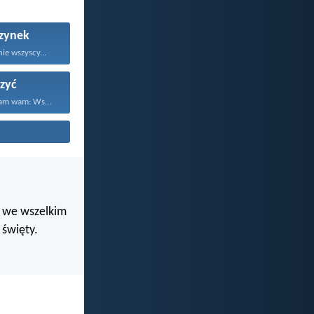
zynek
ie wszyscy...
zyć
Dlatego powiadam wam: Wszystko...
i we wszelkim
święty.