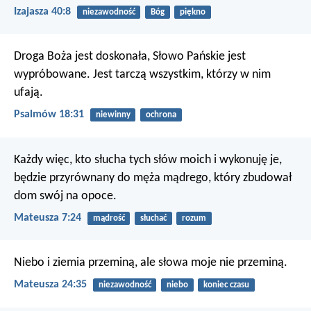
Izajasza 40:8
niezawodność
Bóg
piękno
Droga Boża jest doskonała,
Słowo Pańskie jest
wypróbowane.
Jest tarczą wszystkim, którzy w nim
ufają.
Psalmów 18:31
niewinny
ochrona
Każdy więc, kto słucha tych słów moich i wykonuję je,
będzie przyrównany do męża mądrego, który zbudował
dom swój na opoce.
Mateusza 7:24
mądrość
słuchać
rozum
Niebo i ziemia przeminą, ale słowa moje nie przeminą.
Mateusza 24:35
niezawodność
niebo
koniec czasu