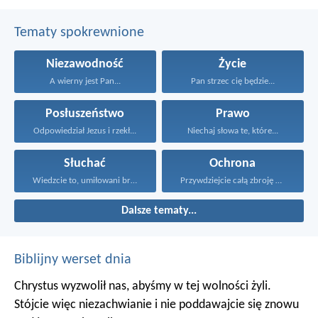
Tematy spokrewnione
Niezawodność
Życie
A wierny jest Pan...
Pan strzec cię będzie...
Posłuszeństwo
Prawo
Odpowiedział Jezus i rzekł...
Niechaj słowa te, które...
Słuchać
Ochrona
Wiedzcie to, umiłowani bracia...
Przywdziejcie całą zbroję Bożą...
Dalsze tematy...
Biblijny werset dnia
Chrystus wyzwolił nas, abyśmy w tej wolności żyli.
Stójcie więc niezachwianie i nie poddawajcie się znowu