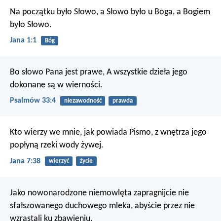
Na początku było Słowo, a Słowo było u Boga, a Bogiem
było Słowo.
Jana 1:1
Bóg
Bo słowo Pana jest prawe,
A wszystkie dzieła jego
dokonane są w wierności.
Psalmów 33:4
niezawodność
prawda
Kto wierzy we mnie, jak powiada Pismo, z wnętrza jego
popłyną rzeki wody żywej.
Jana 7:38
wierzyć
życie
Jako nowonarodzone niemowlęta zapragnijcie nie
sfałszowanego duchowego mleka, abyście przez nie
wzrastali ku zbawieniu.