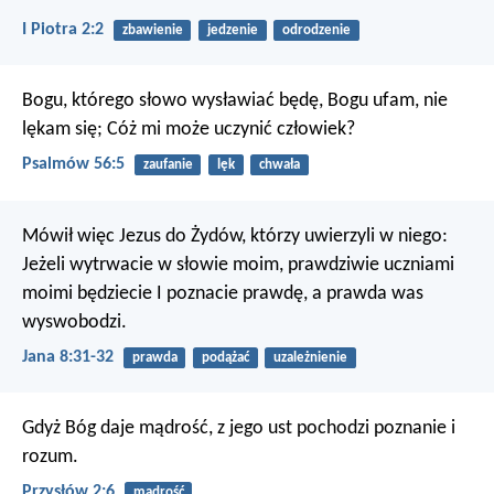
I Piotra 2:2
zbawienie
jedzenie
odrodzenie
Bogu, którego słowo wysławiać będę,
Bogu ufam, nie
lękam się;
Cóż mi może uczynić człowiek?
Psalmów 56:5
zaufanie
lęk
chwała
Mówił więc Jezus do Żydów, którzy uwierzyli w niego:
Jeżeli wytrwacie w słowie moim, prawdziwie uczniami
moimi będziecie I poznacie prawdę, a prawda was
wyswobodzi.
Jana 8:31-32
prawda
podążać
uzależnienie
Gdyż Bóg daje mądrość,
z jego ust pochodzi poznanie i
rozum.
Przysłów 2:6
mądrość