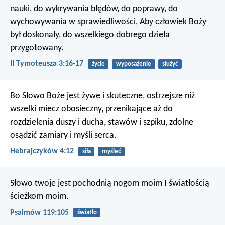
nauki, do wykrywania błędów, do poprawy, do
wychowywania w sprawiedliwości, Aby człowiek Boży
był doskonały, do wszelkiego dobrego dzieła
przygotowany.
II Tymoteusza 3:16-17
życie
wyposażenie
służyć
Bo Słowo Boże jest żywe i skuteczne, ostrzejsze niż
wszelki miecz obosieczny, przenikające aż do
rozdzielenia duszy i ducha, stawów i szpiku, zdolne
osądzić zamiary i myśli serca.
Hebrajczyków 4:12
siła
myśleć
Słowo twoje jest pochodnią nogom moim
I światłością
ścieżkom moim.
Psalmów 119:105
światło