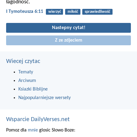
łagodność.
I Tymoteusza 6:11
wierzyć
miłość
sprawiedliwość
Nastepny cytat!
Z ze zdjeciem
Wiecej czytac
Tematy
Arciwum
Ksiazki Biblijne
Najpopularniejsze wersety
Wsparcie DailyVerses.net
Pomoz dla
mnie
glosic Slowo Boze: