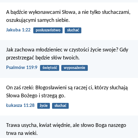
A bądźcie wykonawcami Słowa, a nie tylko słuchaczami,
oszukującymi samych siebie.
Jakuba 1:22
posłuszeństwo
słuchać
Jak zachowa młodzieniec w czystości życie swoje?
Gdy
przestrzegać będzie słów twoich.
Psalmów 119:9
świętość
wyposażenie
On zaś rzeki: Błogosławieni są raczej ci, którzy słuchają
Słowa Bożego i strzegą go.
Łukasza 11:28
życie
słuchać
Trawa usycha, kwiat więdnie,
ale słowo Boga naszego
trwa na wieki.