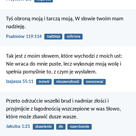
Tyś obroną moją i tarczą moją,
W słowie twoim mam
nadzieję.
Psalmów 119:114
nadzieja
ochrona
Tak jest z moim słowem, które wychodzi z moich ust:
Nie wraca do mnie puste,
lecz wykonuje moją wolę
i
spełnia pomyślnie to, z czym je wysłałem.
Izajasza 55:11
mówić
niezawodność
owocować
Przeto odrzućcie wszelki brud i nadmiar złości i
przyjmijcie z łagodnością wszczepione w was Słowo,
które może zbawić dusze wasze.
Jakuba 1:21
zbawienie
zło
nawrócenie