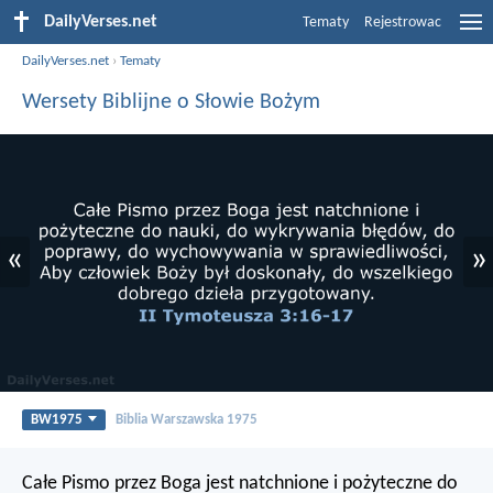
DailyVerses.net
Tematy
Rejestrowac
DailyVerses.net
›
Tematy
Wersety Biblijne o Słowie Bożym
«
»
BW1975
Biblia Warszawska 1975
Całe Pismo przez Boga jest natchnione i pożyteczne do