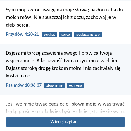
Synu mój, zwróć uwagę na moje słowa;
nakłoń ucha do
moich mów!
Nie spuszczaj ich z oczu,
zachowaj je w
głębi serca.
Przysłów 4:20-21
słuchać
serce
posłuszeństwo
Dajesz mi tarczę zbawienia swego
I prawica twoja
wspiera mnie,
A łaskawość twoja czyni mnie wielkim.
Dajesz szeroką drogę krokom moim
I nie zachwiały się
kostki moje!
Psalmów 18:36-37
zbawienie
ochrona
Jeśli we mnie trwać będziecie i słowa moje w was trwać
będą, proście o cokolwiek byście chcieli, stanie się wam.
Wiecej czytac...