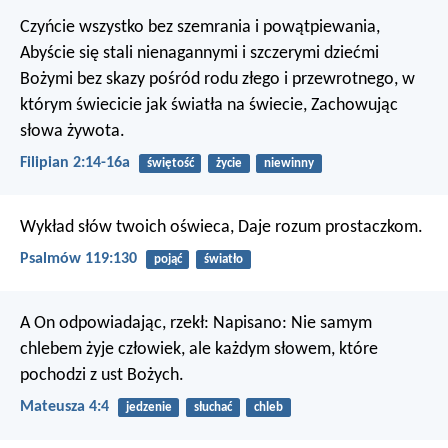
Czyńcie wszystko bez szemrania i powątpiewania,
Abyście się stali nienagannymi i szczerymi dziećmi
Bożymi bez skazy pośród rodu złego i przewrotnego, w
którym świecicie jak światła na świecie, Zachowując
słowa żywota.
Filipian 2:14-16a
świętość
życie
niewinny
Wykład słów twoich oświeca,
Daje rozum prostaczkom.
Psalmów 119:130
pojąć
światło
A On odpowiadając, rzekł: Napisano: Nie samym
chlebem żyje człowiek, ale każdym słowem, które
pochodzi z ust Bożych.
Mateusza 4:4
jedzenie
słuchać
chleb