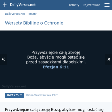
DailyVerses.net
Tematy
Rejestrowac
DailyVerses.net
›
Tematy
Wersety Biblijne o Ochronie
«
»
BW1975
Biblia Warszawska 1975
Przywdziejcie całą zbroję Bożą, abyście mogli ostać się