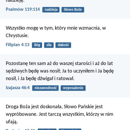
nadzieję.
Psalmów 119:114
nadzieja
Słowo Boże
Wszystko mogę w tym, który mnie wzmacnia, w
Chrystusie.
Filipian 4:13
Bóg
siła
słabość
Pozostanę ten sam aż do waszej starości
i aż do lat
sędziwych będę was nosił;
Ja to uczyniłem i Ja będę
nosił,
i Ja będę dźwigał i ratował.
Izajasza 46:4
niezawodność
wyposażenie
Droga Boża jest doskonała,
Słowo Pańskie jest
wypróbowane.
Jest tarczą wszystkim, którzy w nim
ufają.