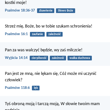
kostki moje!
Psalmów 18:36-37
zbawienie
Słowo Boże
Strzeż mię, Boże, bo w tobie szukam schronienia!
Psalmów 16:1
zaufanie
zależność
Pan za was walczyć będzie, wy zaś milczcie!
Wyjścia 14:14
cierpliwość
zależność
walka duchowa
Pan jest ze mną, nie lękam się,
Cóż może mi uczynić
człowiek?
Psalmów 118:6
lęk
Tyś obroną moją i tarczą moją,
W słowie twoim mam