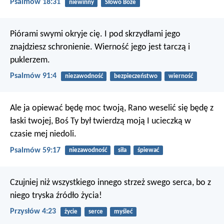
Psalmów 18:31
niewinny
Słowo Boże
Piórami swymi okryje cię.
I pod skrzydłami jego
znajdziesz schronienie.
Wierność jego jest tarczą i
puklerzem.
Psalmów 91:4
niezawodność
bezpieczeństwo
wierność
Ale ja opiewać będę moc twoją,
Rano weselić się będę z
łaski twojej,
Boś Ty był twierdzą moją
I ucieczką w
czasie mej niedoli.
Psalmów 59:17
niezawodność
siła
śpiewać
Czujniej niż wszystkiego innego strzeż swego serca,
bo z
niego tryska źródło życia!
Przysłów 4:23
życie
serce
myśleć