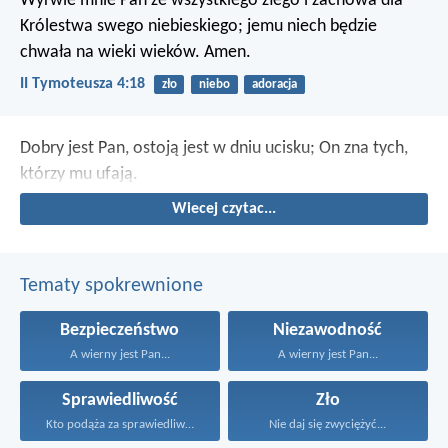
Wyrwie mnie Pan ze wszystkiego złego i zachowa dla
Królestwa swego niebieskiego; jemu niech będzie
chwała na wieki wieków. Amen.
II Tymoteusza 4:18
zło
niebo
adoracja
Dobry jest Pan, ostoją jest w dniu ucisku;
On zna tych,
którzy mu ufają.
Wiecej czytac...
Tematy spokrewnione
Bezpieczeństwo
Niezawodność
A wierny jest Pan...
A wierny jest Pan...
Sprawiedliwość
Zło
Kto podąża za sprawiedliwością...
Nie daj się zwyciężyć...