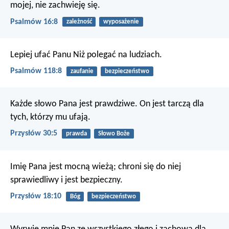
mojej, nie zachwieję się.
Psalmów 16:8
zależność
wyposażenie
Lepiej ufać Panu
Niż polegać na ludziach.
Psalmów 118:8
zaufanie
bezpieczeństwo
Każde słowo Pana jest prawdziwe.
On jest tarczą dla
tych, którzy mu ufają.
Przysłów 30:5
prawda
Słowo Boże
Imię Pana jest mocną wieżą;
chroni się do niej
sprawiedliwy i jest bezpieczny.
Przysłów 18:10
Bóg
bezpieczeństwo