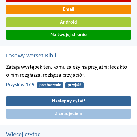
Email
Android
Na twojej stronie
Losowy werset Biblii
Zataja występek ten, komu zależy na przyjaźni;
lecz kto
o nim rozgłasza, rozłącza przyjaciół.
Przysłów 17:9
przebaczenie
przyjaźń
Nastepny cytat!
Z ze zdjeciem
Wiecej czytac