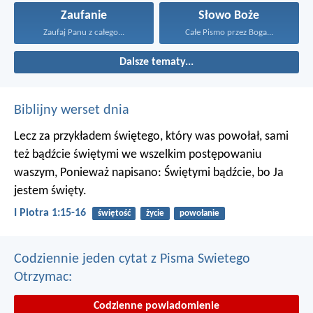
Zaufanie
Słowo Boże
Zaufaj Panu z całego...
Całe Pismo przez Boga...
Dalsze tematy...
Biblijny werset dnia
Lecz za przykładem świętego, który was powołał, sami
też bądźcie świętymi we wszelkim postępowaniu
waszym, Ponieważ napisano: Świętymi bądźcie, bo Ja
jestem święty.
I Piotra 1:15-16
świętość
życie
powołanie
Codziennie jeden cytat z Pisma Swietego
Otrzymac:
Codzienne powiadomienie