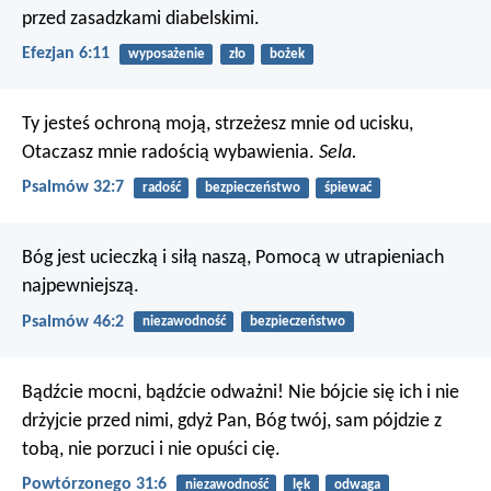
przed zasadzkami diabelskimi.
Efezjan 6:11
wyposażenie
zło
bożek
Ty jesteś ochroną moją, strzeżesz mnie od ucisku,
Otaczasz mnie radością wybawienia.
Sela.
Psalmów 32:7
radość
bezpieczeństwo
śpiewać
Bóg jest ucieczką i siłą naszą,
Pomocą w utrapieniach
najpewniejszą.
Psalmów 46:2
niezawodność
bezpieczeństwo
Bądźcie mocni, bądźcie odważni! Nie bójcie się ich i nie
drżyjcie przed nimi, gdyż Pan, Bóg twój, sam pójdzie z
tobą, nie porzuci i nie opuści cię.
Powtórzonego 31:6
niezawodność
lęk
odwaga