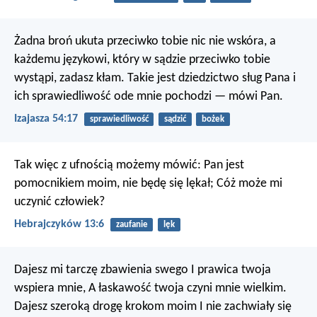
Żadna broń ukuta przeciwko tobie nic nie wskóra,
a
każdemu językowi, który w sądzie przeciwko tobie
wystąpi, zadasz kłam.
Takie jest dziedzictwo sług Pana
i
ich sprawiedliwość ode mnie pochodzi — mówi Pan.
Izajasza 54:17
sprawiedliwość
sądzić
bożek
Tak więc z ufnością możemy mówić:
Pan jest
pomocnikiem moim, nie będę się lękał;
Cóż może mi
uczynić człowiek?
Hebrajczyków 13:6
zaufanie
lęk
Dajesz mi tarczę zbawienia swego
I prawica twoja
wspiera mnie,
A łaskawość twoja czyni mnie wielkim.
Dajesz szeroką drogę krokom moim
I nie zachwiały się