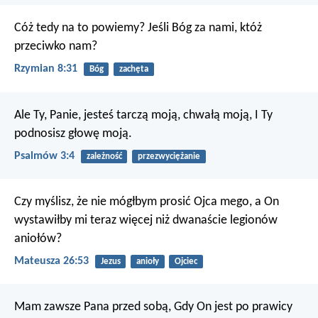
Cóż tedy na to powiemy? Jeśli Bóg za nami, któż
przeciwko nam?
Rzymian 8:31
Bóg
zachęta
Ale Ty, Panie, jesteś tarczą moją, chwałą moją,
I Ty
podnosisz głowę moją.
Psalmów 3:4
zależność
przezwyciężanie
Czy myślisz, że nie mógłbym prosić Ojca mego, a On
wystawiłby mi teraz więcej niż dwanaście legionów
aniołów?
Mateusza 26:53
Jezus
anioły
Ojciec
Mam zawsze Pana przed sobą,
Gdy On jest po prawicy