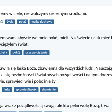
jemy w ciele, nie walczymy cielesnymi środkami.
:3
życie
pojąć
walka duchowa
em wam, abyście we mnie pokój mieli. Na świecie ucisk mieć b
wyciężyłem świat.
chęta
pokój
przezwyciężanie
wiła się łaska Boża, zbawienna dla wszystkich ludzi, Nauczają
li się bezbożności i światowych pożądliwości i na tym docze
e, sprawiedliwie i pobożnie żyli.
łaska
sprawiedliwość
zbawienie
ija wraz z pożądliwością swoją; ale kto pełni wolę Bożą, trwa 