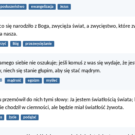
posłuszeństwo
ewangelizacja
Jezus
co się narodziło z Boga, zwycięża świat, a zwycięstwo, które 
ra nasza.
rzyć
Bóg
przezwyciężanie
amego siebie nie oszukuje; jeśli komuś z was się wydaje, że je
, niech się stanie głupim, aby się stać mądrym.
18
mądrość
egoizm
myśleć
 przemówił do nich tymi słowy: Ja jestem światłością świata; k
ie chodził w ciemności, ale będzie miał światłość żywota.
us
życie
podążać