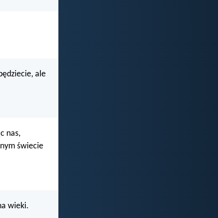
ędziecie, ale
c nas,
snym świecie
na wieki.