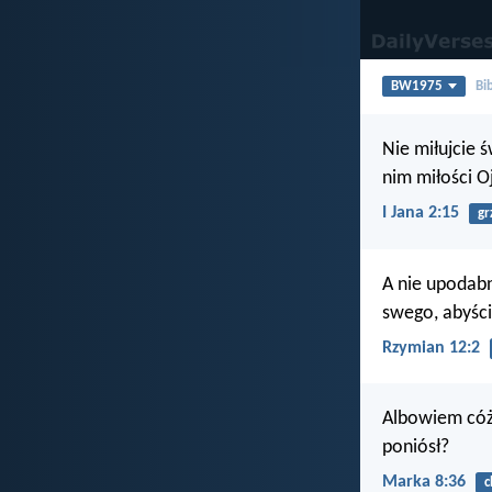
BW1975
Bi
Nie miłujcie ś
nim miłości O
I Jana 2:15
gr
A nie upodabn
swego, abyście
Rzymian 12:2
Albowiem cóż 
poniósł?
Marka 8:36
c