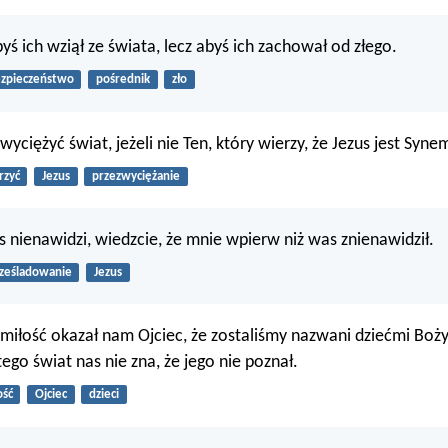
yś ich wziął ze świata, lecz abyś ich zachował od złego.
zpieczeństwo
pośrednik
zło
wyciężyć świat, jeżeli nie Ten, który wierzy, że Jezus jest Sy
rzyć
Jezus
przezwyciężanie
as nienawidzi, wiedzcie, że mnie wpierw niż was znienawidził.
ześladowanie
Jezus
ą miłość okazał nam Ojciec, że zostaliśmy nazwani dziećmi Boży
ego świat nas nie zna, że jego nie poznał.
ość
Ojciec
dzieci