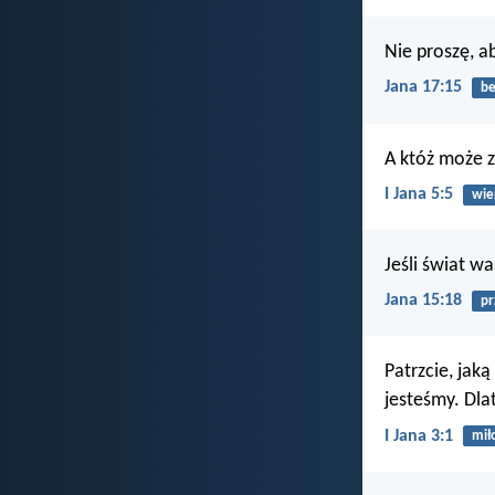
Nie proszę, ab
Jana 17:15
be
A któż może z
I Jana 5:5
wie
Jeśli świat w
Jana 15:18
pr
Patrzcie, jak
jesteśmy. Dlat
I Jana 3:1
mił