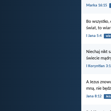
Marka 16:15
Bo wszystko, 
świat, to wia
I Jana 5:4
wie
Niechaj nikt s
świecie mądry
I Koryntian 3:
A Jezus znowu
mną, nie będz
Jana 8:12
Jez