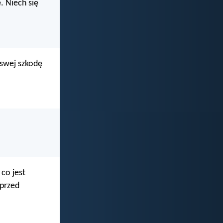
. Niech się
 swej szkodę
 co jest
 przed