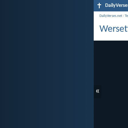
DailyVerse
DailyVerses.net
›
T
Wersety
«