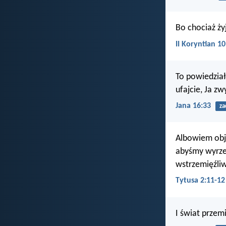
Bo chociaż ży
II Koryntian 10
To powiedział
ufajcie, Ja z
Jana 16:33
za
Albowiem obja
abyśmy wyrzek
wstrzemięźliwi
Tytusa 2:11-12
I świat przem