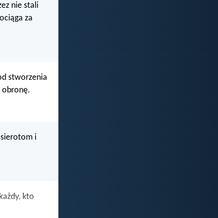
z nie stali
pociąga za
 od stworzenia
ą obronę.
 sierotom i
każdy, kto