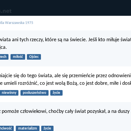
blia Warszawska 1975
wiata ani tych rzeczy, które są na świecie. Jeśli kto miłuje świ
jca.
zech
miłość
Ojciec
iajcie się do tego świata, ale się przemieńcie przez odnowien
 umieli rozróżnić, co jest wolą Bożą, co jest dobre, miłe i dos
niewinny
posłuszeństwo
życie
pomoże człowiekowi, choćby cały świat pozyskał, a na duszy
hciwość
materializm
życie