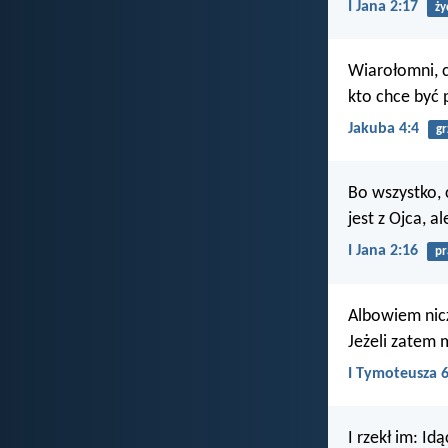
I Jana 2:17
ży
Wiarołomni, c
kto chce być 
Jakuba 4:4
gr
Bo wszystko, c
jest z Ojca, a
I Jana 2:16
pr
Albowiem nicz
Jeżeli zatem
I Tymoteusza 6
I rzekł im: I