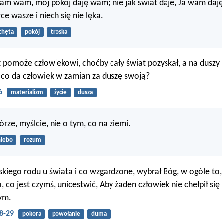
am wam, mój pokój daję wam; nie jak świat daje, Ja wam daję
ce wasze i niech się nie lęka.
chęta
pokój
troska
pomoże człowiekowi, choćby cały świat pozyskał, a na duszy
 co da człowiek w zamian za duszę swoją?
6
materializm
życie
dusza
rze, myślcie, nie o tym, co na ziemi.
niebo
rozum
niskiego rodu u świata i co wzgardzone, wybrał Bóg, w ogóle to,
, co jest czymś, unicestwić, Aby żaden człowiek nie chełpił się
ym.
28-29
pokora
powołanie
duma