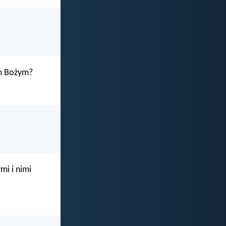
nem Bożym?
mi i nimi