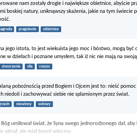
arowane nam zostały drogie i największe obietnice, abyście prze
ami boskiej natury, uniknąwszy skażenia, jakie na tym świecie 
wość.
nagroda
pragnienie
obietnice
na jego istota, to jest wiekuista jego moc i bóstwo, mogą być
ne w dziełach i poznane umysłem, tak iż nic nie mają na swoj
stworzenie
siła
rozum
kalaną pobożnością przed Bogiem i Ojcem jest to: nieść pomoc
 niedoli i zachowywać siebie nie splamionym przez świat.
grzech
niewinny
wdowy
Bóg umiłował świat, że Syna swego jednorodzonego dał, aby 
e zginął, ale miał żywot wieczny.