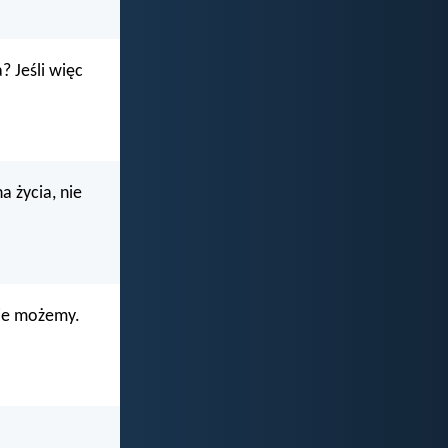
? Jeśli więc
a życia, nie
nie możemy.