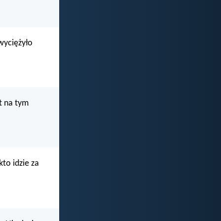
zwyciężyło
st na tym
to idzie za