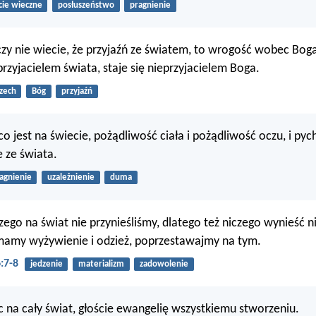
cie wieczne
posłuszeństwo
pragnienie
zy nie wiecie, że przyjaźń ze światem, to wrogość wobec Boga
przyjacielem świata, staje się nieprzyjacielem Boga.
zech
Bóg
przyjaźń
o jest na świecie, pożądliwość ciała i pożądliwość oczu, i pych
le ze świata.
agnienie
uzależnienie
duma
ego na świat nie przynieśliśmy, dlatego też niczego wynieść 
 mamy wyżywienie i odzież, poprzestawajmy na tym.
:7-8
jedzenie
materializm
zadowolenie
dąc na cały świat, głoście ewangelię wszystkiemu stworzeniu.