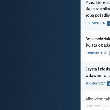
Przez które d
się uczestnik
sobą pożądli
II Piotra 1:4
Bo niewidzial
świata ogląda
Rzymian 1:20
Czystą i nies
wdowom w ich
Jakuba 1:27
Albowiem tak 
weń wierzy, ni