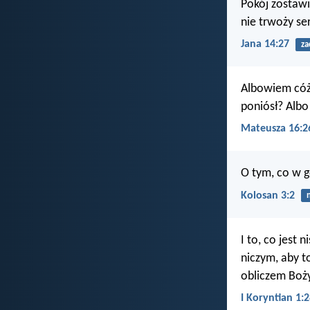
Pokój zostawi
nie trwoży ser
Jana 14:27
za
Albowiem cóż 
poniósł? Albo
Mateusza 16:2
O tym, co w gó
Kolosan 3:2
I to, co jest 
niczym, aby to
obliczem Boż
I Koryntian 1: