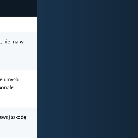
at, nie ma w
ie umysłu
konałe.
 swej szkodę