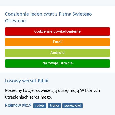
Codziennie jeden cytat z Pisma Swietego
Otrzymac:
Codzienne powiadomienie
Email
Android
Na twojej stronie
Losowy werset Biblii
Pociechy twoje rozweselają duszę moją
W licznych
utrapieniach serca mego.
Psalmów 94:19
radość
troska
pocieszyciel