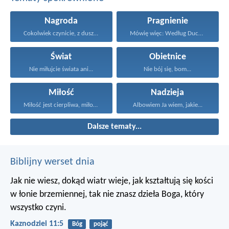
Nagroda
Pragnienie
Cokolwiek czynicie, z duszy...
Mówię więc: Według Ducha...
Świat
Obietnice
Nie miłujcie świata ani...
Nie bój się, bom...
Miłość
Nadzieja
Miłość jest cierpliwa, miłość...
Albowiem Ja wiem, jakie...
Dalsze tematy...
Biblijny werset dnia
Jak nie wiesz, dokąd wiatr wieje,
jak kształtują się kości
w łonie brzemiennej,
tak nie znasz dzieła Boga, który
wszystko czyni.
Kaznodziei 11:5
Bóg
pojąć