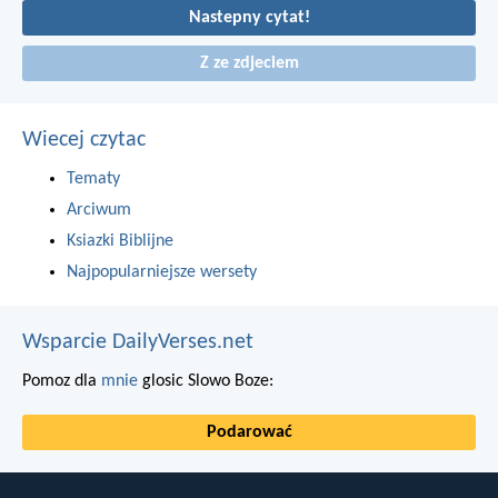
Nastepny cytat!
Z ze zdjeciem
Wiecej czytac
Tematy
Arciwum
Ksiazki Biblijne
Najpopularniejsze wersety
Wsparcie DailyVerses.net
Pomoz dla
mnie
glosic Slowo Boze:
Podarować