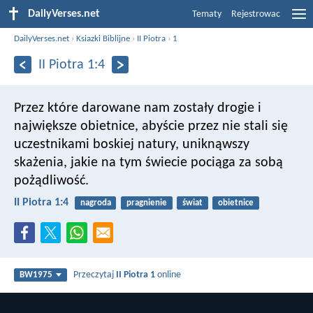
DailyVerses.net
Tematy
Rejestrowac
DailyVerses.net
›
Ksiazki Biblijne
›
II Piotra
›
1
II Piotra 1:4
Przez które darowane nam zostały drogie i
największe obietnice, abyście przez nie stali się
uczestnikami boskiej natury, uniknąwszy
skażenia, jakie na tym świecie pociąga za sobą
pożądliwość.
II Piotra 1:4
nagroda
pragnienie
świat
obietnice
Przeczytaj
II Piotra 1
online
BW1975