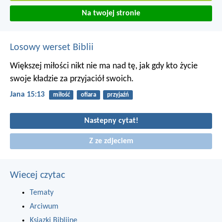
Na twojej stronie
Losowy werset Biblii
Większej miłości nikt nie ma nad tę, jak gdy kto życie
swoje kładzie za przyjaciół swoich.
Jana 15:13
miłość
ofiara
przyjaźń
Nastepny cytat!
Z ze zdjeciem
Wiecej czytac
Tematy
Arciwum
Ksiazki Biblijne