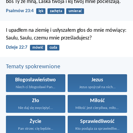
boś Ty ze mną,
Laska twoja i kij twój mnie pocieszają.
Psalmów 23:4
lęk
zachęta
umierać
I upadłem na ziemię i usłyszałem głos do mnie mówiący:
Saulu, Saulu, czemu mnie prześladujesz?
Dzieje 22:7
mówić
cuda
Tematy spokrewnione
Błogosławieństwo
Jezus
Niech ci błogosławi Pan...
Jezus spojrzał na nich...
Zło
Miłość
Nie daj się zwyciężyć...
Miłość jest cierpliwa, miłość...
Życie
Sprawiedliwość
Pan strzec cię będzie...
Kto podąża za sprawiedliwością...