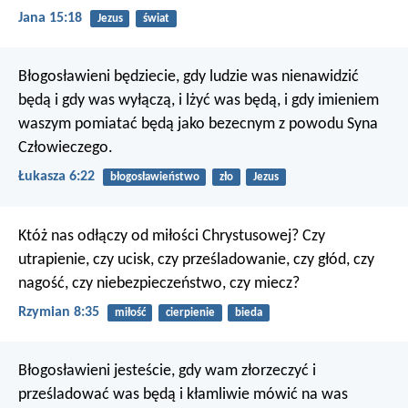
Jana 15:18
Jezus
świat
Błogosławieni będziecie, gdy ludzie was nienawidzić
będą i gdy was wyłączą, i lżyć was będą, i gdy imieniem
waszym pomiatać będą jako bezecnym z powodu Syna
Człowieczego.
Łukasza 6:22
błogosławieństwo
zło
Jezus
Któż nas odłączy od miłości Chrystusowej? Czy
utrapienie, czy ucisk, czy prześladowanie, czy głód, czy
nagość, czy niebezpieczeństwo, czy miecz?
Rzymian 8:35
miłość
cierpienie
bieda
Błogosławieni jesteście, gdy wam złorzeczyć i
prześladować was będą i kłamliwie mówić na was