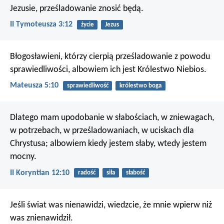
Jezusie, prześladowanie znosić będą.
II Tymoteusza 3:12
życie
Jezus
Błogosławieni, którzy cierpią prześladowanie z powodu
sprawiedliwości, albowiem ich jest Królestwo Niebios.
Mateusza 5:10
sprawiedliwość
królestwo boga
Dlatego mam upodobanie w słabościach, w zniewagach,
w potrzebach, w prześladowaniach, w uciskach dla
Chrystusa; albowiem kiedy jestem słaby, wtedy jestem
mocny.
II Koryntian 12:10
radość
siła
słabość
Jeśli świat was nienawidzi, wiedzcie, że mnie wpierw niż
was znienawidził.