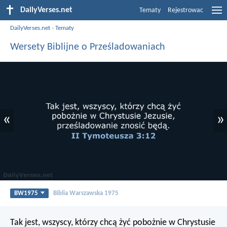
DailyVerses.net
Tematy
Rejestrowac
DailyVerses.net
›
Tematy
Wersety Biblijne o Prześladowaniach
«
»
BW1975
Biblia Warszawska 1975
Tak jest, wszyscy, którzy chcą żyć pobożnie w Chrystusie