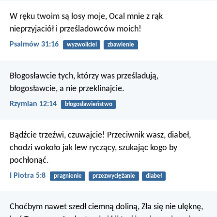
W ręku twoim są losy moje,
Ocal mnie z rąk
nieprzyjaciół i prześladowców moich!
Psalmów 31:16
wyzwoliciel
zbawienie
Błogosławcie tych, którzy was prześladują,
błogosławcie, a nie przeklinajcie.
Rzymian 12:14
błogosławieństwo
Bądźcie trzeźwi, czuwajcie! Przeciwnik wasz, diabeł,
chodzi wokoło jak lew ryczący, szukając kogo by
pochłonąć.
I Piotra 5:8
pragnienie
przezwyciężanie
diabeł
Choćbym nawet szedł ciemną doliną,
Zła się nie ulęknę,