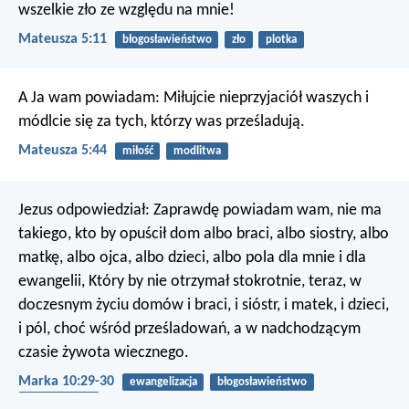
wszelkie zło ze względu na mnie!
Mateusza 5:11
błogosławieństwo
zło
plotka
A Ja wam powiadam: Miłujcie nieprzyjaciół waszych i
módlcie się za tych, którzy was prześladują.
Mateusza 5:44
miłość
modlitwa
Jezus odpowiedział: Zaprawdę powiadam wam, nie ma
takiego, kto by opuścił dom albo braci, albo siostry, albo
matkę, albo ojca, albo dzieci, albo pola dla mnie i dla
ewangelii, Który by nie otrzymał stokrotnie, teraz, w
doczesnym życiu domów i braci, i sióstr, i matek, i dzieci,
i pól, choć wśród prześladowań, a w nadchodzącym
czasie żywota wiecznego.
Marka 10:29-30
ewangelizacja
błogosławieństwo
życie wieczne