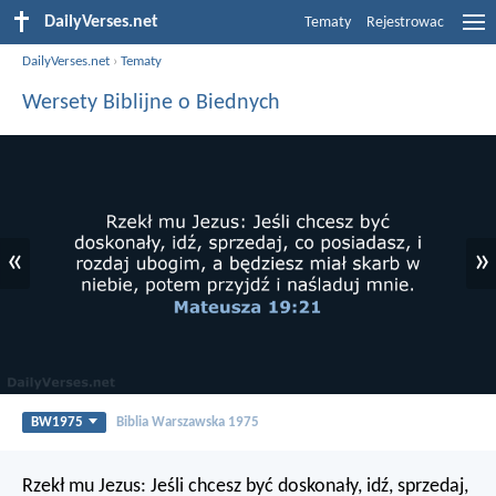
DailyVerses.net
Tematy
Rejestrowac
DailyVerses.net
›
Tematy
Wersety Biblijne o Biednych
«
»
BW1975
Biblia Warszawska 1975
Rzekł mu Jezus: Jeśli chcesz być doskonały, idź, sprzedaj,