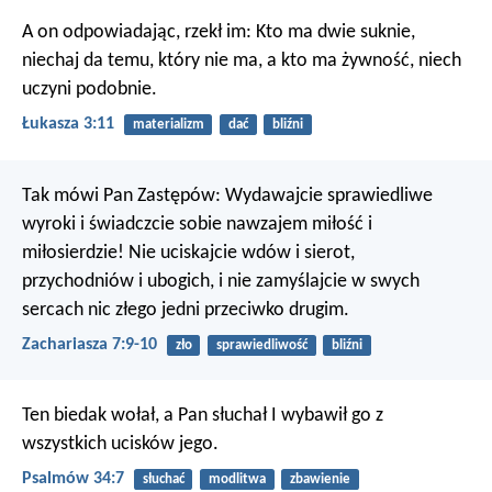
A on odpowiadając, rzekł im: Kto ma dwie suknie,
niechaj da temu, który nie ma, a kto ma żywność, niech
uczyni podobnie.
Łukasza 3:11
materializm
dać
bliźni
Tak mówi Pan Zastępów:
Wydawajcie sprawiedliwe
wyroki
i świadczcie sobie nawzajem miłość i
miłosierdzie!
Nie uciskajcie wdów i sierot,
przychodniów i ubogich,
i nie zamyślajcie w swych
sercach nic złego jedni przeciwko drugim.
Zachariasza 7:9-10
zło
sprawiedliwość
bliźni
Ten biedak wołał, a Pan słuchał
I wybawił go z
wszystkich ucisków jego.
Psalmów 34:7
słuchać
modlitwa
zbawienie