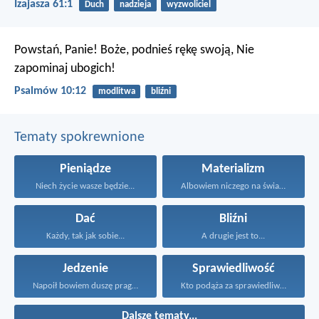
Izajasza 61:1
Duch
nadzieja
wyzwoliciel
Powstań, Panie! Boże, podnieś rękę swoją,
Nie
zapominaj ubogich!
Psalmów 10:12
modlitwa
bliźni
Tematy spokrewnione
Pieniądze
Materializm
Niech życie wasze będzie...
Albowiem niczego na świat...
Dać
Bliźni
Każdy, tak jak sobie...
A drugie jest to...
Jedzenie
Sprawiedliwość
Napoił bowiem duszę pragnącego...
Kto podąża za sprawiedliwością...
Dalsze tematy...