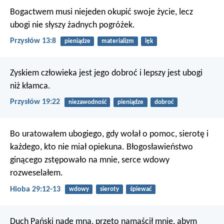
Bogactwem musi niejeden okupić swoje życie,
lecz
ubogi nie słyszy żadnych pogróżek.
Przysłów 13:8
pieniądze
materializm
lęk
Zyskiem człowieka jest jego dobroć
i lepszy jest ubogi
niż kłamca.
Przysłów 19:22
niezawodność
pieniądze
dobroć
Bo uratowałem ubogiego, gdy wołał o pomoc,
sierotę i
każdego, kto nie miał opiekuna.
Błogosławieństwo
ginącego zstępowało na mnie,
serce wdowy
rozweselałem.
Hioba 29:12-13
wdowy
sieroty
śpiewać
Duch Pański nade mną,
przeto namaścił mnie, abym