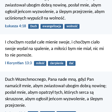
zwiastował ubogim dobrą nowinę,
posłał mnie, abym
ogłosił jeńcom wyzwolenie, a ślepym przejrzenie,
abym
uciśnionych wypuścił na wolność.
Łukasza 4:18
Duch
ewangelizacja
wolność
I choćbym rozdał całe mienie swoje, i choćbym ciało
swoje wydał na spalenie, a miłości bym nie miał, nic mi
to nie pomoże.
I Koryntian 13:3
miłość
cierpienie
dać
Duch Wszechmocnego, Pana nade mną, gdyż Pan
namaścił mnie,
abym zwiastował ubogim dobrą nowinę;
posłał mnie, abym opatrzył tych, których serca są
skruszone,
abym ogłosił jeńcom wyzwolenie, a ślepym
przejrzenie.