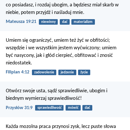
co posiadasz, i rozdaj ubogim, a będziesz miał skarb w
niebie, potem przyjdź i naśladuj mnie.
Mateusza 19:21
niewinny
dać
materializm
Umiem się ograniczyć, umiem też żyć w obfitości;
wszędzie i we wszystkim jestem wyćwiczony; umiem
być nasycony, jak i głód cierpieć, obfitować i znosić
niedostatek.
Filipian 4:12
zadowolenie
jedzenie
życie
Otwórz swoje usta, sądź sprawiedliwie,
ubogim i
biednym wymierzaj sprawiedliwość!
Przysłów 31:9
sprawiedliwość
mówić
dać
Każda mozolna praca przynosi zysk,
lecz puste słowa