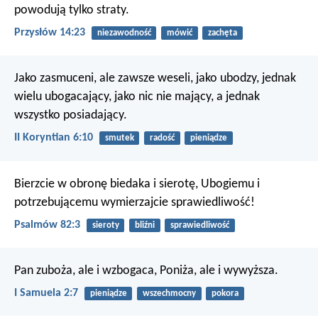
powodują tylko straty.
Przysłów 14:23
niezawodność
mówić
zachęta
Jako zasmuceni, ale zawsze weseli, jako ubodzy, jednak
wielu ubogacający, jako nic nie mający, a jednak
wszystko posiadający.
II Koryntian 6:10
smutek
radość
pieniądze
Bierzcie w obronę biedaka i sierotę,
Ubogiemu i
potrzebującemu wymierzajcie sprawiedliwość!
Psalmów 82:3
sieroty
bliźni
sprawiedliwość
Pan zuboża, ale i wzbogaca,
Poniża, ale i wywyższa.
I Samuela 2:7
pieniądze
wszechmocny
pokora