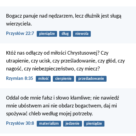
Bogacz panuje nad nędzarzem,
lecz dłużnik jest sługą
wierzyciela.
Przysłów 22:7
pieniądze
dług
niewola
Któż nas odłączy od miłości Chrystusowej? Czy
utrapienie, czy ucisk, czy prześladowanie, czy głód, czy
nagość, czy niebezpieczeństwo, czy miecz?
Rzymian 8:35
miłość
cierpienie
prześladowanie
Oddal ode mnie fałsz i słowo kłamliwe;
nie nawiedź
mnie ubóstwem ani nie obdarz bogactwem,
daj mi
spożywać chleb według mojej potrzeby.
Przysłów 30:8
materializm
jedzenie
pieniądze