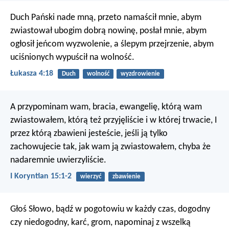
Duch Pański nade mną,
przeto namaścił mnie, abym
zwiastował ubogim dobrą nowinę,
posłał mnie, abym
ogłosił jeńcom wyzwolenie, a ślepym przejrzenie,
abym
uciśnionych wypuścił na wolność.
Łukasza 4:18
Duch
wolność
wyzdrowienie
A przypominam wam, bracia, ewangelię, którą wam
zwiastowałem, którą też przyjęliście i w której trwacie, I
przez którą zbawieni jesteście, jeśli ją tylko
zachowujecie tak, jak wam ją zwiastowałem, chyba że
nadaremnie uwierzyliście.
I Koryntian 15:1-2
wierzyć
zbawienie
Głoś Słowo, bądź w pogotowiu w każdy czas, dogodny
czy niedogodny, karć, grom, napominaj z wszelką