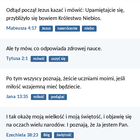
Odtąd począł Jezus kazać i mówić: Upamiętajcie się,
przybliżyło się bowiem Królestwo Niebios.
Mateusza 4:17
Jezus
nawrócenie
niebo
Ale ty mów, co odpowiada zdrowej nauce.
Tytusa 2:1
mówić
uczyć się
Po tym wszyscy poznają, żeście uczniami moimi, jeśli
miłość wzajemną mieć będziecie.
Jana 13:35
miłość
podążać
I tak okażę moją wielkość i moją świętość, i objawię się
na oczach wielu narodów. I poznają, że Ja jestem Pan.
Ezechiela 38:23
Bóg
świętość