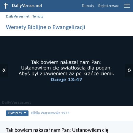
DailyVerses.net
Tematy
Rejestrowac
DailyVerses.net
›
Tematy
Wersety Biblijne o Ewangelizacji
«
»
BW1975
Biblia Warszawska 1975
Tak bowiem nakazał nam Pan:
Ustanowiłem cię