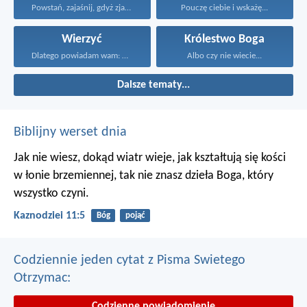
Powstań, zajaśnij, gdyż zjawiła...
Pouczę ciebie i wskażę...
Wierzyć
Królestwo Boga
Dlatego powiadam wam: Wszystko...
Albo czy nie wiecie...
Dalsze tematy...
Biblijny werset dnia
Jak nie wiesz, dokąd wiatr wieje,
jak kształtują się kości
w łonie brzemiennej,
tak nie znasz dzieła Boga, który
wszystko czyni.
Kaznodziei 11:5
Bóg
pojąć
Codziennie jeden cytat z Pisma Swietego
Otrzymac:
Codzienne powiadomienie