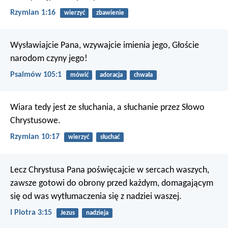
Rzymian 1:16
wierzyć
zbawienie
Wysławiajcie Pana, wzywajcie imienia jego,
Głoście
narodom czyny jego!
Psalmów 105:1
mówić
adoracja
chwała
Wiara tedy jest ze słuchania, a słuchanie przez Słowo
Chrystusowe.
Rzymian 10:17
wierzyć
słuchać
Lecz Chrystusa Pana poświęcajcie w sercach waszych,
zawsze gotowi do obrony przed każdym, domagającym
się od was wytłumaczenia się z nadziei waszej.
I Piotra 3:15
Jezus
nadzieja