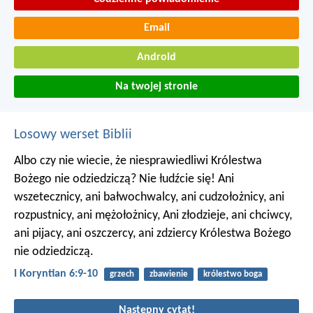
Email
Android
Na twojej stronie
Losowy werset Biblii
Albo czy nie wiecie, że niesprawiedliwi Królestwa
Bożego nie odziedziczą? Nie łudźcie się! Ani
wszetecznicy, ani bałwochwalcy, ani cudzołożnicy, ani
rozpustnicy, ani mężołożnicy, Ani złodzieje, ani chciwcy,
ani pijacy, ani oszczercy, ani zdziercy Królestwa Bożego
nie odziedziczą.
I Koryntian 6:9-10
grzech
zbawienie
królestwo boga
Nastepny cytat!