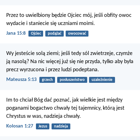
Przez to uwielbiony będzie Ojciec mój, jeśli obfity owoc
wydacie i staniecie się uczniami moimi.
Jana 15:8
Ojciec
podążać
owocować
Wy jesteście solą ziemi; jeśli tedy sól zwietrzeje, czymże
ją nasolą? Na nic więcej już się nie przyda, tylko aby była
precz wyrzucona i przez ludzi podeptana.
Mateusza 5:13
grzech
posłuszeństwo
uzależnienie
Im to chciał Bóg dać poznać, jak wielkie jest między
poganami bogactwo chwały tej tajemnicy, którą jest
Chrystus w was, nadzieja chwały.
Kolosan 1:27
Jezus
nadzieja