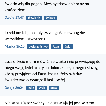
światłością dla pogan,
Abyś był zbawieniem aż po
krańce ziemi.
Dzieje 13:47
zbawienie
światło
I rzekł im: Idąc na cały świat, głoście ewangelię
wszystkiemu stworzeniu.
Marka 16:15
posłuszeństwo
Jezus
świat
Lecz o życiu moim mówić nie warto i nie przywiązuję do
niego wagi, bylebym tylko dokonał biegu mego i służby,
którą przyjąłem od Pana Jezusa, żeby składać
świadectwo o ewangelii łaski Bożej.
Dzieje 20:24
łaska
życie
praca
Nie zapalają też świecy i nie stawiają jej pod korcem,