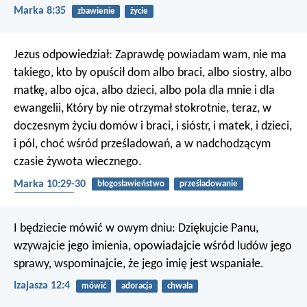
Marka 8:35
zbawienie
życie
Jezus odpowiedział: Zaprawdę powiadam wam, nie ma
takiego, kto by opuścił dom albo braci, albo siostry, albo
matkę, albo ojca, albo dzieci, albo pola dla mnie i dla
ewangelii, Który by nie otrzymał stokrotnie, teraz, w
doczesnym życiu domów i braci, i sióstr, i matek, i dzieci,
i pól, choć wśród prześladowań, a w nadchodzącym
czasie żywota wiecznego.
Marka 10:29-30
błogosławieństwo
prześladowanie
życie wieczne
I będziecie mówić w owym dniu:
Dziękujcie Panu,
wzywajcie jego imienia,
opowiadajcie wśród ludów jego
sprawy,
wspominajcie, że jego imię jest wspaniałe.
Izajasza 12:4
mówić
adoracja
chwała