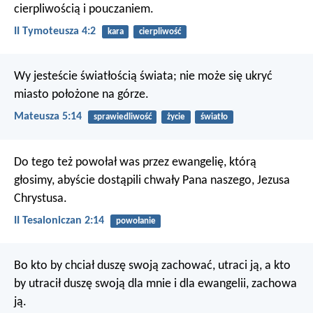
cierpliwością i pouczaniem.
II Tymoteusza 4:2
kara
cierpliwość
Wy jesteście światłością świata; nie może się ukryć
miasto położone na górze.
Mateusza 5:14
sprawiedliwość
życie
światło
Do tego też powołał was przez ewangelię, którą
głosimy, abyście dostąpili chwały Pana naszego, Jezusa
Chrystusa.
II Tesaloniczan 2:14
powołanie
Bo kto by chciał duszę swoją zachować, utraci ją, a kto
by utracił duszę swoją dla mnie i dla ewangelii, zachowa
ją.