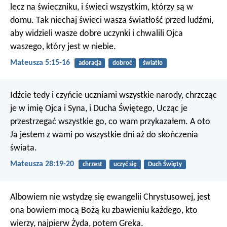
lecz na świeczniku, i świeci wszystkim, którzy są w
domu. Tak niechaj świeci wasza światłość przed ludźmi,
aby widzieli wasze dobre uczynki i chwalili Ojca
waszego, który jest w niebie.
Mateusza 5:15-16
adoracja
dobroć
światło
Idźcie tedy i czyńcie uczniami wszystkie narody, chrzcząc
je w imię Ojca i Syna, i Ducha Świętego, Ucząc je
przestrzegać wszystkie go, co wam przykazałem. A oto
Ja jestem z wami po wszystkie dni aż do skończenia
świata.
Mateusza 28:19-20
chrzest
uczyć się
Duch Święty
Albowiem nie wstydzę się ewangelii Chrystusowej, jest
ona bowiem mocą Bożą ku zbawieniu każdego, kto
wierzy, najpierw Żyda, potem Greka.