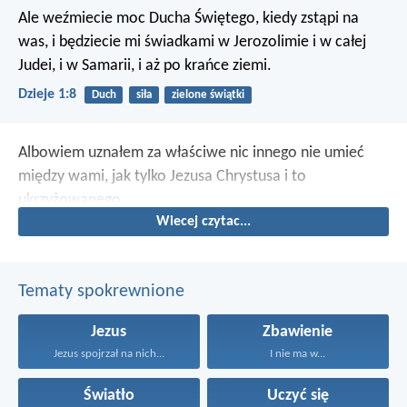
Ale weźmiecie moc Ducha Świętego, kiedy zstąpi na
was, i będziecie mi świadkami w Jerozolimie i w całej
Judei, i w Samarii, i aż po krańce ziemi.
Dzieje 1:8
Duch
siła
zielone świątki
Albowiem uznałem za właściwe nic innego nie umieć
między wami, jak tylko Jezusa Chrystusa i to
ukrzyżowanego.
Wiecej czytac...
Tematy spokrewnione
Jezus
Zbawienie
Jezus spojrzał na nich...
I nie ma w...
Światło
Uczyć się