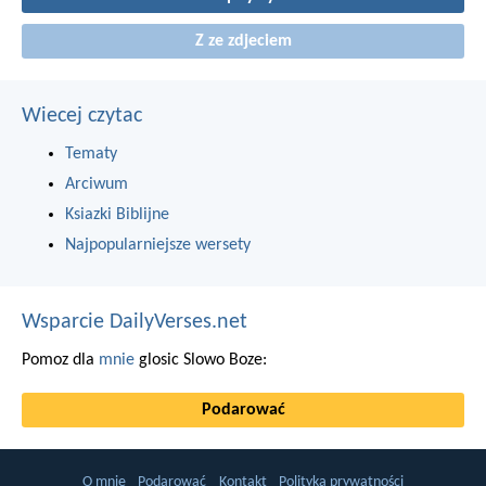
Z ze zdjeciem
Wiecej czytac
Tematy
Arciwum
Ksiazki Biblijne
Najpopularniejsze wersety
Wsparcie DailyVerses.net
Pomoz dla
mnie
glosic Slowo Boze:
Podarować
O mnie
Podarować
Kontakt
Polityka prywatności