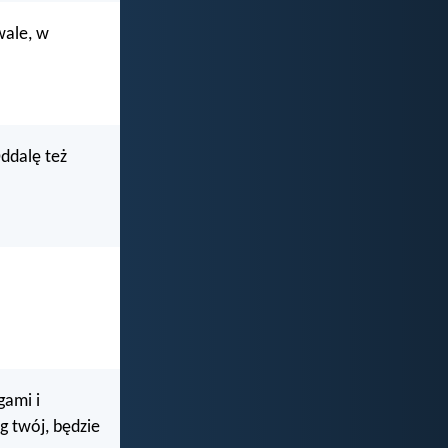
wale, w
ddalę też
gami i
óg twój, będzie