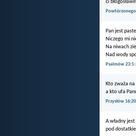
ci błogosławił
Powtórzonego
Pan jest pas
Niczego mi ni
Na niwach zie
Nad wody spo
Psalmów 23:1-
Kto zważa na 
a kto ufa Panu
Przysłów 16:20
A władny jest
pod dostatkie