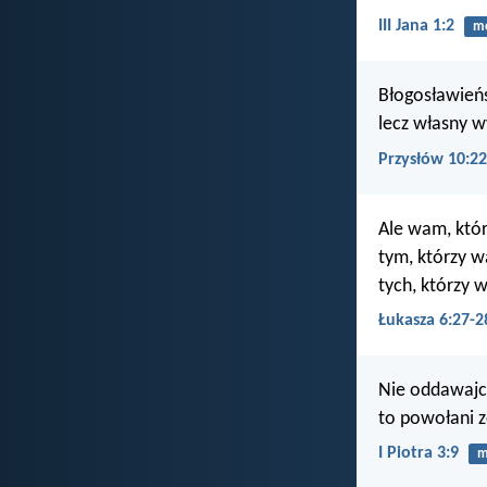
III Jana 1:2
mo
Błogosławień
lecz własny w
Przysłów 10:22
Ale wam, któr
tym, którzy w
tych, którzy 
Łukasza 6:27-2
Nie oddawajci
to powołani z
I Piotra 3:9
m