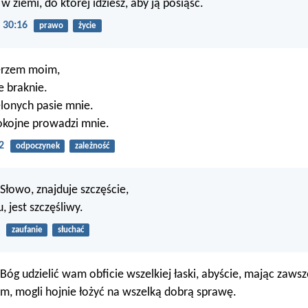
 w ziemi, do której idziesz, aby ją posiąść.
 30:16
prawo
życie
terzem moim,
e braknie.
lonych pasie mnie.
kojne prowadzi mnie.
2
odpoczynek
zależność
Słowo, znajduje szczęście,
, jest szczęśliwy.
zaufanie
słuchać
 Bóg udzielić wam obficie wszelkiej łaski, abyście, mając zaws
m, mogli hojnie łożyć na wszelką dobrą sprawę.