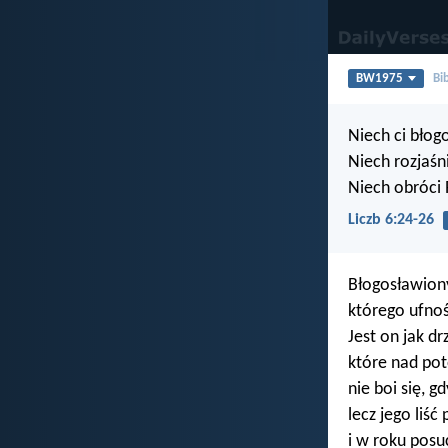
BW1975
Bi
Niech ci błogo
Niech rozjaśn
Niech obróci 
Liczb 6:24-26
Błogosławiony
którego ufnoś
Jest on jak 
które nad pot
nie boi się, g
lecz jego liść
i w roku posuc