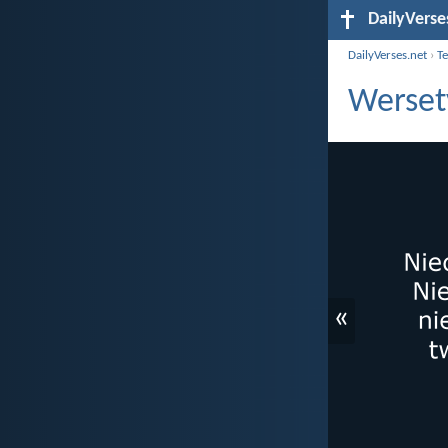
DailyVerse
DailyVerses.net
›
T
Werset
«