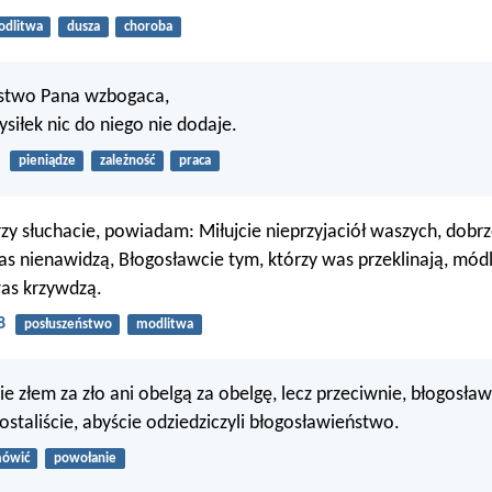
dlitwa
dusza
choroba
stwo Pana wzbogaca,
ysiłek nic do niego nie dodaje.
pieniądze
zależność
praca
zy słuchacie, powiadam: Miłujcie nieprzyjaciół waszych, dobrz
as nienawidzą, Błogosławcie tym, którzy was przeklinają, módl
was krzywdzą.
8
posłuszeństwo
modlitwa
e złem za zło ani obelgą za obelgę, lecz przeciwnie, błogosław
ostaliście, abyście odziedziczyli błogosławieństwo.
ówić
powołanie