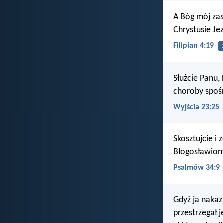
A Bóg mój za
Chrystusie Jez
Filipian 4:19
Służcie Panu,
choroby spośr
Wyjścia 23:25
Skosztujcie i 
Błogosławiony
Psalmów 34:9
Gdyż ja nakaz
przestrzegał j