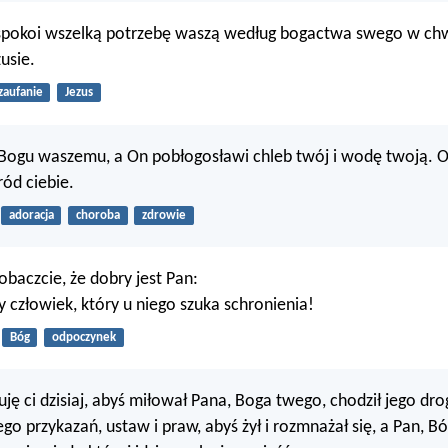
spokoi wszelką potrzebę waszą według bogactwa swego w ch
usie.
zaufanie
Jezus
 Bogu waszemu, a On pobłogosławi chleb twój i wodę twoją. O
ód ciebie.
adoracja
choroba
zdrowie
zobaczcie, że dobry jest Pan:
 człowiek, który u niego szuka schronienia!
Bóg
odpoczynek
uję ci dzisiaj, abyś miłował Pana, Boga twego, chodził jego dro
ego przykazań, ustaw i praw, abyś żył i rozmnażał się, a Pan, B