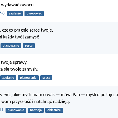
aje wydawać owocu.
7-8
zaufanie
owocować
o, czego pragnie serce twoje,
ni każdy twój zamysł!
planowanie
serce
 swoje sprawy,
zą się twoje zamysły.
zaufanie
planowanie
praca
iem, jakie myśli mam o was — mówi Pan — myśli o pokoju, a n
wam przyszłość i natchnąć nadzieją.
11
planowanie
nadzieja
obietnice