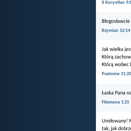
II Koryntian 9:
Błogosławcie t
Rzymian 12:14
Jak wielka je
Którą zachował
Którą wobec l
Psalmów 31:2
Łaska Pana n
Filemona 1:25
Umiłowany! Mo
tak, jak dobr