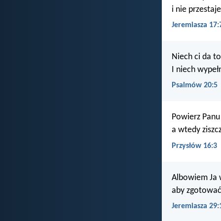
i nie przest
Jeremiasza 17:
Niech ci da t
I niech wypeł
Psalmów 20:5
Powierz Panu
a wtedy ziszc
Przysłów 16:3
Albowiem Ja w
aby zgotować 
Jeremiasza 29: