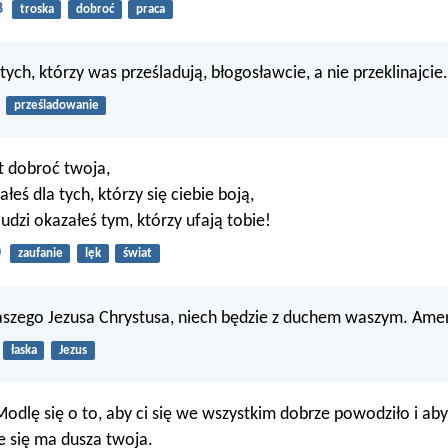
8
troska
dobroć
praca
ych, którzy was prześladują, błogosławcie, a nie przeklinajcie.
prześladowanie
st dobroć twoja,
eś dla tych, którzy się ciebie boją,
udzi okazałeś tym, którzy ufają tobie!
0
zaufanie
lęk
świat
aszego Jezusa Chrystusa, niech będzie z duchem waszym. Ame
łaska
Jezus
dlę się o to, aby ci się we wszystkim dobrze powodziło i aby
ze się ma dusza twoja.