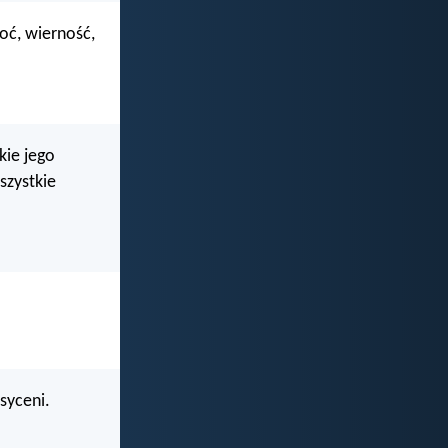
oć, wierność,
kie jego
szystkie
syceni.