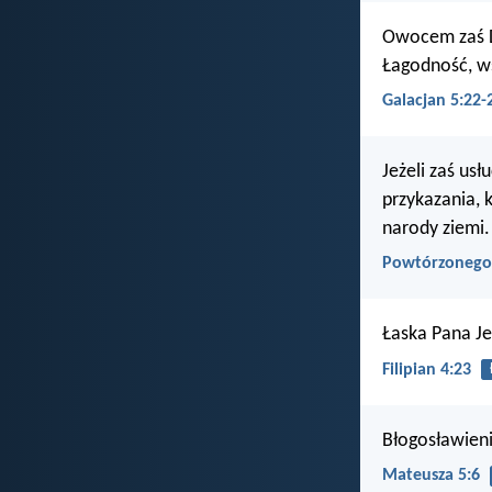
Owocem zaś Du
Łagodność, w
Galacjan 5:22-
Jeżeli zaś usł
przykazania, 
narody ziemi.
Powtórzonego
Łaska Pana J
Filipian 4:23
Błogosławieni
Mateusza 5:6