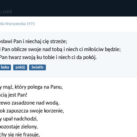
blia Warszawska 1975
sławi Pan i niechaj cię strzeże;
i Pan oblicze swoje nad tobą i niech ci miłościw będzie;
Pan twarz swoją ku tobie i niech ci da pokój.
łaska
pokój
światło
 mąż, który polega na Panu,
cią jest Pan!
drzewo zasadzone nad wodą,
ok zapuszcza swoje korzenie,
dy upał nadchodzi,
 pozostaje zielony,
hy się nie frasuje,