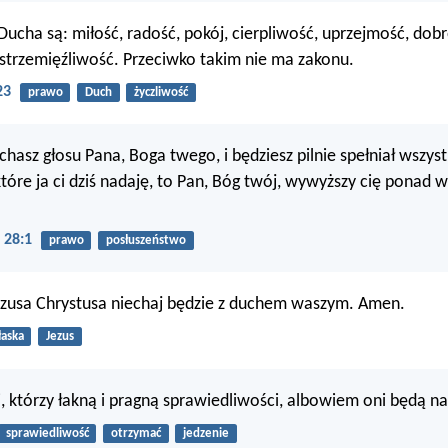
cha są: miłość, radość, pokój, cierpliwość, uprzejmość, dobr
strzemięźliwość. Przeciwko takim nie ma zakonu.
23
prawo
Duch
życzliwość
uchasz głosu Pana, Boga twego, i będziesz pilnie spełniał wszyst
które ja ci dziś nadaję, to Pan, Bóg twój, wywyższy cię ponad w
 28:1
prawo
posłuszeństwo
ezusa Chrystusa niechaj będzie z duchem waszym. Amen.
łaska
Jezus
, którzy łakną i pragną sprawiedliwości, albowiem oni będą na
sprawiedliwość
otrzymać
jedzenie