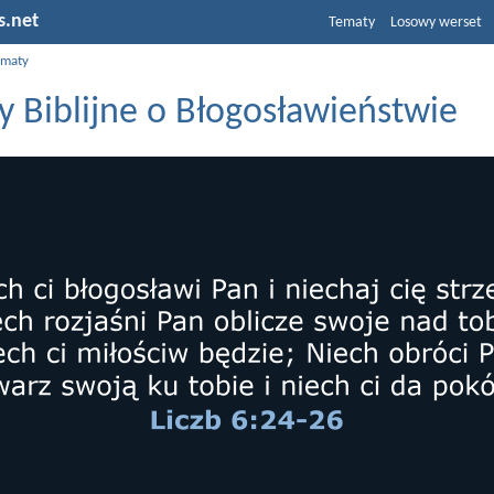
s.net
Tematy
Losowy werset
ematy
y Biblijne o Błogosławieństwie