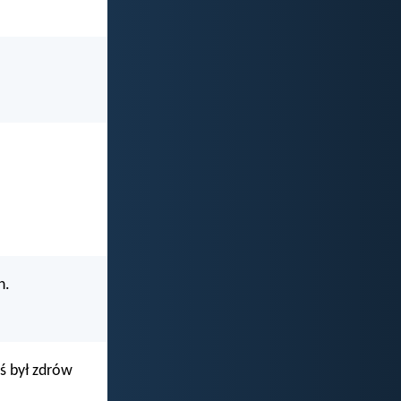
n.
ś był zdrów