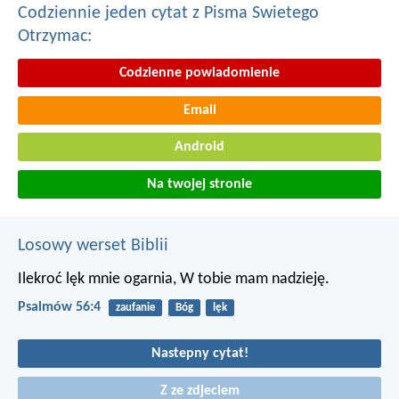
Codziennie jeden cytat z Pisma Swietego
Otrzymac:
Codzienne powiadomienie
Email
Android
Na twojej stronie
Losowy werset Biblii
Ilekroć lęk mnie ogarnia,
W tobie mam nadzieję.
Psalmów 56:4
zaufanie
Bóg
lęk
Nastepny cytat!
Z ze zdjeciem