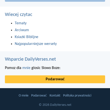
Wiecej czytac
Tematy
Arciwum
Ksiazki Biblijne
Najpopularniejsze wersety
Wsparcie DailyVerses.net
Pomoz dla
mnie
glosic Slowo Boze:
Podarować
O mnie
Podarować
Kontakt
Polityka prywatności
© 2026 DailyVerses.net