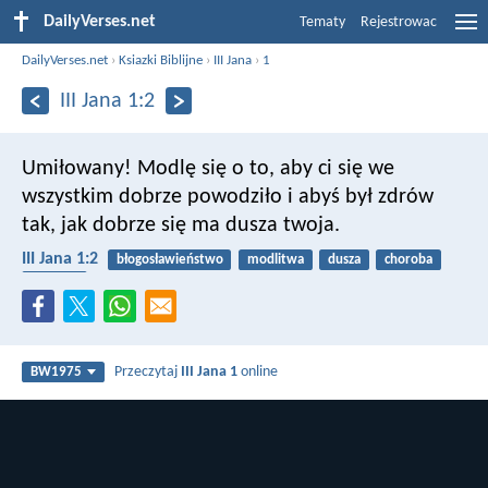
DailyVerses.net
Tematy
Rejestrowac
DailyVerses.net
›
Ksiazki Biblijne
›
III Jana
›
1
III Jana 1:2
Umiłowany! Modlę się o to, aby ci się we
wszystkim dobrze powodziło i abyś był zdrów
tak, jak dobrze się ma dusza twoja.
III Jana 1:2
błogosławieństwo
modlitwa
dusza
choroba
zdrowie
Przeczytaj
III Jana 1
online
BW1975