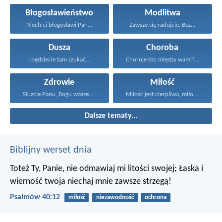
Błogosławieństwo
Modlitwa
Niech ci błogosławi Pan...
Zawsze się radujcie. Bez...
Dusza
Choroba
I będziecie tam szukać...
Choruje kto między wami?...
Zdrowie
Miłość
Służcie Panu, Bogu waszemu...
Miłość jest cierpliwa, miłość...
Dalsze tematy...
Biblijny werset dnia
Toteż Ty, Panie, nie odmawiaj mi litości swojej;
Łaska i
wierność twoja niechaj mnie zawsze strzegą!
Psalmów 40:12
miłość
niezawodność
ochrona