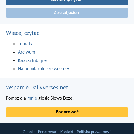
Nastepny cytat!
Z ze zdjeciem
Wiecej czytac
Tematy
Arciwum
Ksiazki Biblijne
Najpopularniejsze wersety
Wsparcie DailyVerses.net
Pomoz dla
mnie
glosic Slowo Boze:
Podarować
O mnie
Podarować
Kontakt
Polityka prywatności