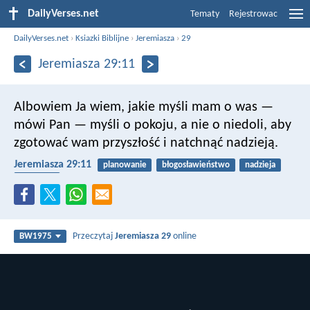
DailyVerses.net
Tematy
Rejestrowac
DailyVerses.net
›
Ksiazki Biblijne
›
Jeremiasza
›
29
Jeremiasza 29:11
Albowiem Ja wiem, jakie myśli mam o was —
mówi Pan — myśli o pokoju, a nie o niedoli, aby
zgotować wam przyszłość i natchnąć nadzieją.
Jeremiasza 29:11
planowanie
błogosławieństwo
nadzieja
obietnice
Przeczytaj
Jeremiasza 29
online
BW1975